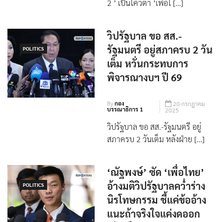
2 ’ เป็นโควตา ’เพื่อไ […]
วิปรัฐบาล ขอ สส.-
รัฐมนตรี อยู่สภาครบ 2 วัน
POLITICS
เต็ม หวั่นกระทบการ
พิจารณางบฯ ปี 69
By
กอง
20 กรกฎาคม
บรรณาธิการ 1
2025
วิปรัฐบาล ขอ สส.-รัฐมนตรี อยู่
สภาครบ 2 วันเต็ม หลังฝ่าย […]
‘ณัฐพงษ์’ ซัด ‘เพื่อไทย’
อ้างมติวิปรัฐบาลคว่ำร่าง
POLITICS
นิรโทษกรรม ชี้แค่ข้ออ้าง
แนะถ้าจริงใจแค่งดออก