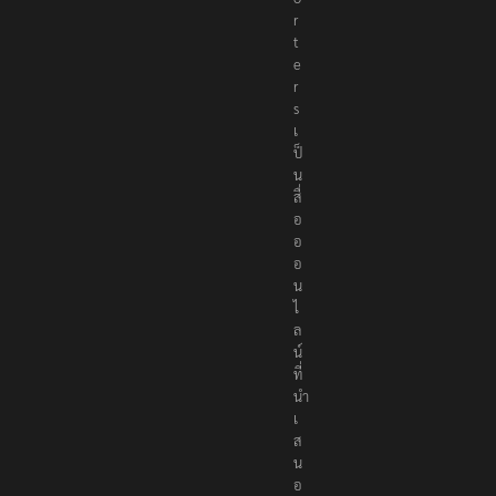
r
t
e
r
s
เ
ป็
น
สื่
อ
อ
อ
น
ไ
ล
น์
ที่
นำ
เ
ส
น
อ