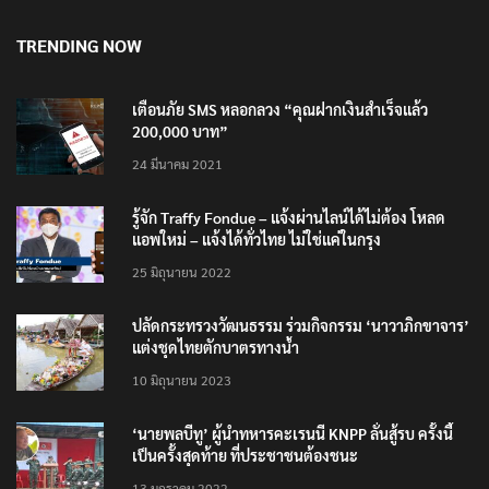
TRENDING NOW
เตือนภัย SMS หลอกลวง “คุณฝากเงินสำเร็จแล้ว
200,000 บาท”
24 มีนาคม 2021
รู้จัก Traffy Fondue – แจ้งผ่านไลน์ได้ไม่ต้อง โหลด
แอพใหม่ – แจ้งได้ทั่วไทย ไม่ใช่แค่ในกรุง
25 มิถุนายน 2022
ปลัดกระทรวงวัฒนธรรม ร่วมกิจกรรม ‘นาวาภิกขาจาร’
แต่งชุดไทยตักบาตรทางน้ำ
10 มิถุนายน 2023
‘นายพลบีทู’ ผู้นำทหารคะเรนนี KNPP ลั่นสู้รบ ครั้งนี้
เป็นครั้งสุดท้าย ที่ประชาชนต้องชนะ
13 มกราคม 2022