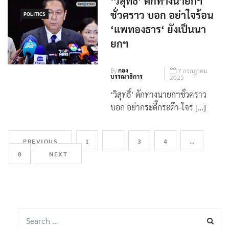
‘วิสุทธิ์’ ดักทางนายกฯ
ชั่วคราว บอก อย่าใจร้อน
POLITICS
‘แพทองธาร‘ ยังเป็นนา
ยกฯ
By
กอง
7 กรกฎาคม
บรรณาธิการ
2025
‘วิสุทธิ์’ ดักทางนายกฯชั่วคราว
บอก อย่ากระดี๊กระด๊า-ใจร […]
PREVIOUS
1
2
3
4
…
8
NEXT