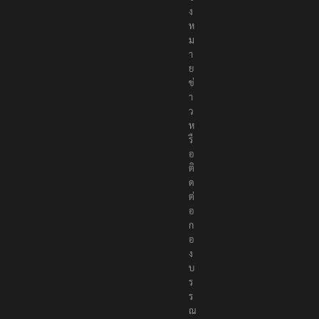
ง
ห
ม
า
ย
ข่
า
ว
ห
รื
อ
ติ
ด
ต่
อ
ก
อ
ง
บ
ร
ร
ณ