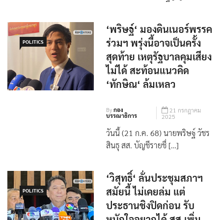
‘พริษฐ์‘ มองดินเนอร์พรรค
ร่วมฯ พรุ่งนี้อาจเป็นครั้ง
POLITICS
สุดท้าย เหตุรัฐบาลคุมเสียง
ไม่ได้ สะท้อนแนวคิด
‘ทักษิณ‘ ล้มเหลว
By
กอง
21 กรกฎาคม
บรรณาธิการ
2025
วันนี้ (21 ก.ค. 68) นายพริษฐ์ วัชร
สินธุ สส. บัญชีรายชื่ […]
‘วิสุทธิ์‘ ลั่นประชุมสภาฯ
สมัยนี้ ไม่เคยล่ม แต่
POLITICS
ประธานชิงปิดก่อน รับ
หนักใจอยากได้ สส.เพิ่ม