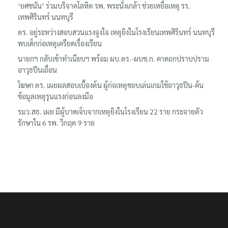
‘ยศชนัน’ ร่วมบริจาคโลหิต รพ. พระนั่งเกล้า ช่วยเหยื่อเหตุ รร.
เทพศิรินทร์ นนทบุรี
ตร. อยู่ระหว่างสอบสวนแรงจูงใจ เหตุยิงในโรงเรียนเทพศิรินทร์ นนทบุรี
พบเด็กก่อเหตุเครียดเรื่องเรียน
นายกฯ กลับเข้าทำเนียบฯ พร้อม ผบ.ตร.-ผบช.ก. คาดถกปราบปราม
อาวุธปืนเถื่อน
โฆษก ตร. เผยผลสอบเบื้องต้น ผู้ก่อเหตุชอบเล่นเกมใช้อาวุธปืน-ค้น
ข้อมูลเหตุรุนแรงก่อนลงมือ
รมว.สธ. เผย มีผู้บาดเจ็บจากเหตุยิงในโรงเรียน 22 ราย กระจายตัว
รักษาใน 6 รพ. วิกฤต 9 ราย