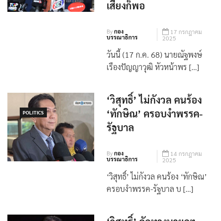
เสียงก็พอ
By
กอง
17 กรกฎาคม
บรรณาธิการ
2025
วันนี้ (17 ก.ค. 68) นายณัฐพงษ์
เรืองปัญญาวุฒิ หัวหน้าพร […]
‘วิสุทธิ์’ ไม่กังวล คนร้อง
‘ทักษิณ’ ครอบงำพรรค-
POLITICS
รัฐบาล
By
กอง
14 กรกฎาคม
บรรณาธิการ
2025
‘วิสุทธิ์’ ไม่กังวล คนร้อง ‘ทักษิณ’
ครอบงำพรรค-รัฐบาล บ […]