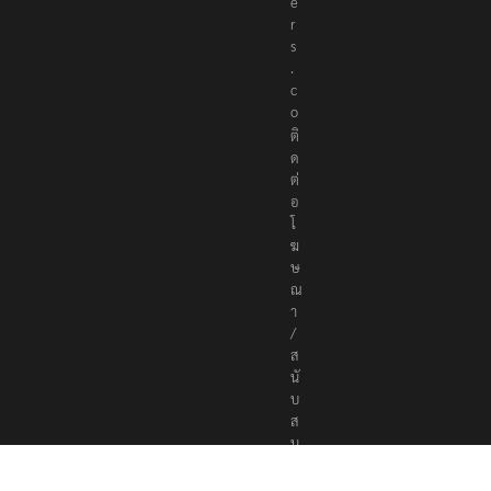
e
r
s
.
c
o
ติ
ด
ต่
อ
โ
ฆ
ษ
ณ
า
/
ส
นั
บ
ส
นุ
น
a