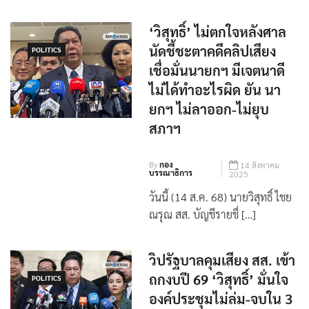
‘วิสุทธิ์’ ไม่ตกใจหลังศาล
นัดชี้ชะตาคดีคลิปเสียง
POLITICS
เชื่อมั่นนายกฯ มีเจตนาดี
ไม่ได้ทำอะไรผิด ยัน นา
ยกฯ ไม่ลาออก-ไม่ยุบ
สภาฯ
By
กอง
14 สิงหาคม
บรรณาธิการ
2025
วันนี้ (14 ส.ค. 68) นายวิสุทธิ์ ไชย
ณรุณ สส. บัญชีรายชื่ […]
วิปรัฐบาลคุมเสียง สส. เข้า
ถกงบปี 69 ‘วิสุทธิ์’ มั่นใจ
POLITICS
องค์ประชุมไม่ล่ม-จบใน 3