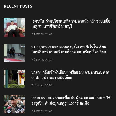
RECENT POSTS
‘ยศชนัน’ ร่วมบริจาคโลหิต รพ. พระนั่งเกล้า ช่วยเหยื่อ
เหตุ รร. เทพศิรินทร์ นนทบุรี
7 สิงหาคม 2026
ตร. อยู่ระหว่างสอบสวนแรงจูงใจ เหตุยิงในโรงเรียน
เทพศิรินทร์ นนทบุรี พบเด็กก่อเหตุเครียดเรื่องเรียน
7 สิงหาคม 2026
นายกฯ กลับเข้าทำเนียบฯ พร้อม ผบ.ตร.-ผบช.ก. คาด
ถกปราบปรามอาวุธปืนเถื่อน
7 สิงหาคม 2026
โฆษก ตร. เผยผลสอบเบื้องต้น ผู้ก่อเหตุชอบเล่นเกมใช้
อาวุธปืน-ค้นข้อมูลเหตุรุนแรงก่อนลงมือ
7 สิงหาคม 2026