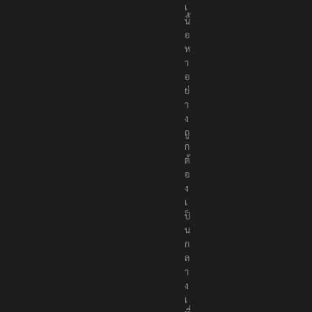
เ
นื้
อ
ห
า
อ
ย่
า
ง
ถู
ก
ต้
อ
ง
เ
ป็
น
ก
ล
า
ง
เ