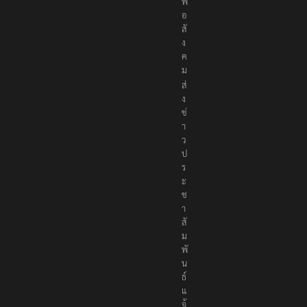
พื่
อ
สั
ง
ค
ม
ส่
ง
ข่
า
ว
ป
ร
ะ
ช
า
สั
ม
พั
น
ธ์
แ
จ้