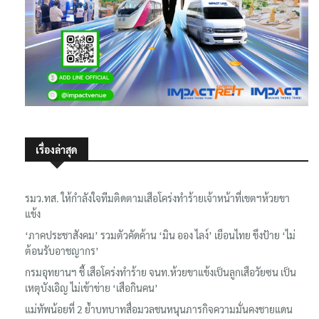
เรื่องล่าสุด
รมว.ทส. ให้กำลังใจทีมติดตามเสือโคร่งทำร้ายเจ้าหน้าที่เขตฯห้วยขา
แข้ง
‘ภาคประชาสังคม’ รวมตัวคัดค้าน ‘มิน ออง ไลง์’ เยือนไทย ขึงป้าย ‘ไม่
ต้อนรับอาชญากร’
กรมอุทยานฯ ชี้ เสือโคร่งทำร้าย จนท.ห้วยขาแข้งเป็นลูกเสือวัยซน เป็น
เหตุบังเอิญ ไม่เข้าข่าย ‘เสือกินคน’