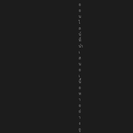
อ
อ
อ
น
ไ
ล
น์
ที่
นำ
เ
ส
น
อ
เ
นื้
อ
ห
า
อ
ย่
า
ง