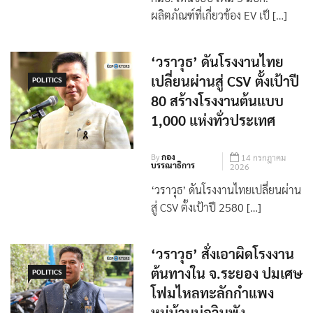
กมอ. เห็นชอบ เพิ่ม 5 มอก.
ผลิตภัณฑ์ที่เกี่ยวข้อง EV เป็ […]
‘วราวุธ’ ดันโรงงานไทย
เปลี่ยนผ่านสู่ CSV ตั้งเป้าปี
POLITICS
80 สร้างโรงงานต้นแบบ
1,000 แห่งทั่วประเทศ
By
กอง
14 กรกฎาคม
บรรณาธิการ
2026
‘วราวุธ’ ดันโรงงานไทยเปลี่ยนผ่าน
สู่ CSV ตั้งเป้าปี 2580 […]
‘วราวุธ’ สั่งเอาผิดโรงงาน
ต้นทางใน จ.ระยอง ปมเศษ
POLITICS
โฟมไหลทะลักกำแพง