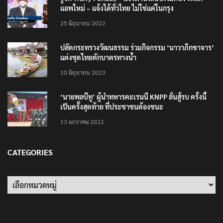
รู้จัก Traffy Fondue – แจ้งผ่านไลน์ได้ไม่ต้อง โหลด
แอพใหม่ – แจ้งได้ทั่วไทย ไม่ใช่แค่ในกรุง
25 มิถุนายน 2022
ปลัดกระทรวงวัฒนธรรม ร่วมกิจกรรม ‘นาวาภิกขาจาร’
แต่งชุดไทยตักบาตรทางน้ำ
10 มิถุนายน 2023
‘นายพลบีทู’ ผู้นำทหารคะเรนนี KNPP ลั่นสู้รบ ครั้งนี้
เป็นครั้งสุดท้าย ที่ประชาชนต้องชนะ
13 มกราคม 2022
CATEGORIES
Categories