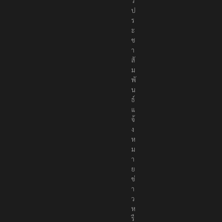
า
ว
ป
ร
ะ
ช
า
สั
ม
พั
น
ธ์
แ
จ้
ง
ห
ม
า
ย
ข่
า
ว
ห