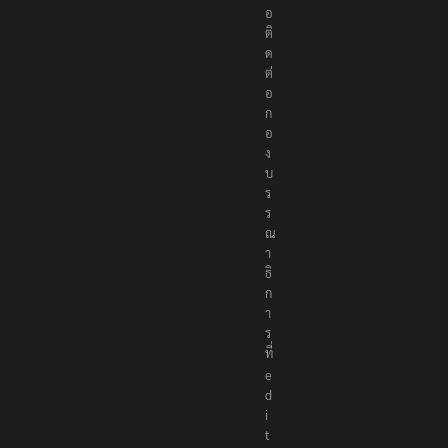
รื
อ
ติ
ด
ต่
อ
ก
อ
ง
บ
ร
ร
ณ
า
ธิ
ก
า
ร
ที่
e
d
i