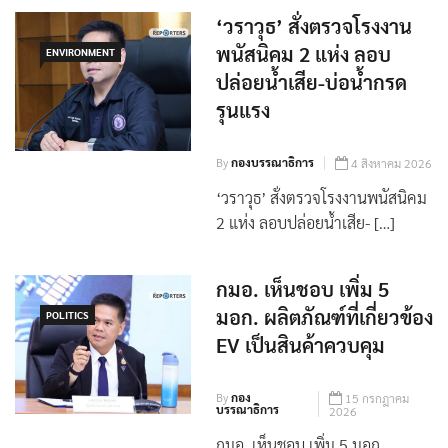
‘วราวุธ’ สั่งตรวจโรงงาน
พนัสนิคม 2 แห่ง ลอบ
ENVIRONMENT
ปล่อยน้ำเสีย-บ่อน้ำกรด
รุนแรง
By
กองบรรณาธิการ
4 สิงหาคม 2026
‘วราวุธ’ สั่งตรวจโรงงานพนัสนิคม
2 แห่ง ลอบปล่อยน้ำเสีย- […]
กมอ. เห็นชอบ เพิ่ม 5
มอก. ผลิตภัณฑ์ที่เกี่ยวข้อง
POLITICS
EV เป็นสินค้าควบคุม
By
กอง
15 กรกฎาคม
บรรณาธิการ
2026