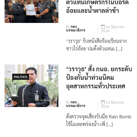
ตัวแทนเกษตรกรในบอร์ด
อ้อยและน้ำตาลล่าช้า
By
กอง
26 มิถุนายน
บรรณาธิการ
2026
‘วราวุธ’ รับหนังสือร้องเรียนจาก
ชาวไร่อ้อย ปมตั้งตัวแทนเ […]
‘วราวุธ’ สั่ง กนอ. ยกระดับ
ป้องกันน้ำท่วมนิคม
POLITICS
อุตสาหกรรมทั่วประเทศ
By
กอง
23 มิถุนายน
บรรณาธิการ
2026
สั่งตรวจจุดเสี่ยงรับมือ Rain Bomb
ใช้โมเดลพร่องน้ำ-เพิ่ […]