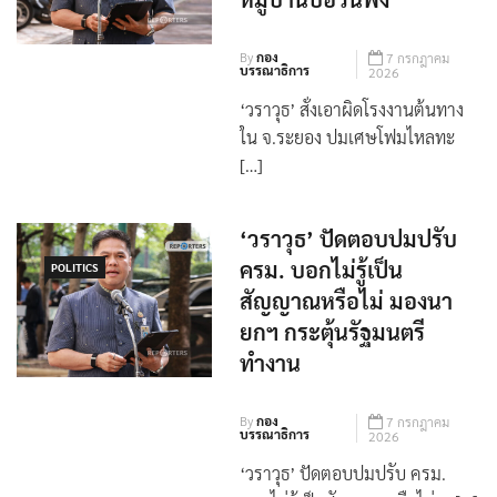
หมู่บ้านบ่อวินพัง
By
กอง
7 กรกฎาคม
บรรณาธิการ
2026
‘วราวุธ’ สั่งเอาผิดโรงงานต้นทาง
ใน จ.ระยอง ปมเศษโฟมไหลทะ
[…]
‘วราวุธ’ ปัดตอบปมปรับ
ครม. บอกไม่รู้เป็น
POLITICS
สัญญาณหรือไม่ มองนา
ยกฯ กระตุ้นรัฐมนตรี
ทำงาน
By
กอง
7 กรกฎาคม
บรรณาธิการ
2026
‘วราวุธ’ ปัดตอบปมปรับ ครม.