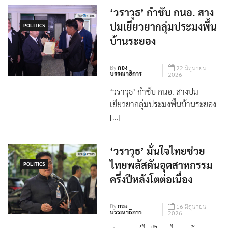
‘วราวุธ’ กำชับ กนอ. สาง
ปมเยียวยากลุ่มประมงพื้น
POLITICS
บ้านระยอง
By
กอง
22 มิถุนายน
บรรณาธิการ
2026
‘วราวุธ’ กำชับ กนอ. สางปม
เยียวยากลุ่มประมงพื้นบ้านระยอง
[…]
‘วราวุธ’ มั่นใจไทยช่วย
ไทยพลัสดันอุตสาหกรรม
POLITICS
ครึ่งปีหลังโตต่อเนื่อง
By
กอง
16 มิถุนายน
บรรณาธิการ
2026