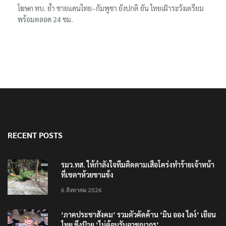
แม่ทัพน้อยที่ 2 ย้ำบทบาทสื่อมวลชนหนุนภารกิจความมั่นคงชายแดน
โฆษก ทบ. ย้ำ ชายแดนไทย–กัมพูชา ยังปกติ ยัน ไทยเฝ้าระวังเตรียม
พร้อมตลอด 24 ชม.
RECENT POSTS
รมว.ทส. ให้กำลังใจทีมติดตามเสือโคร่งทำร้ายเจ้าหน้า
ที่เขตฯห้วยขาแข้ง
6 สิงหาคม 2026
‘ภาคประชาสังคม’ รวมตัวคัดค้าน ‘มิน ออง ไลง์’ เยือน