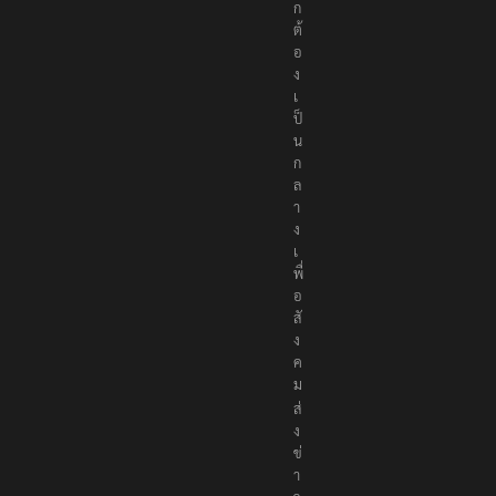
ถู
ก
ต้
อ
ง
เ
ป็
น
ก
ล
า
ง
เ
พื่
อ
สั
ง
ค
ม
ส่
ง
ข่