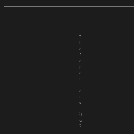
T
h
e
R
e
p
o
r
t
e
r
s
เ
ป็
น
สื่