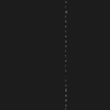
t
o
r
@
t
h
e
r
e
p
o
r
t
e
r
s
.
c
o
ติ
ด
ต่