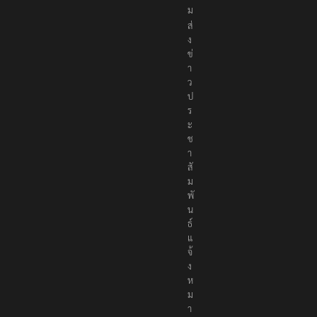
ม
ส่
ง
ข่
า
ว
ป
ร
ะ
ช
า
สั
ม
พั
น
ธ์
แ
จ้
ง
ห
ม
า