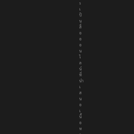
s
เ
ป็
น
สื่
อ
อ
อ
น
ไ
ล
น์
ที่
นำ
เ
ส
น
อ
เ
นื้
อ
ห