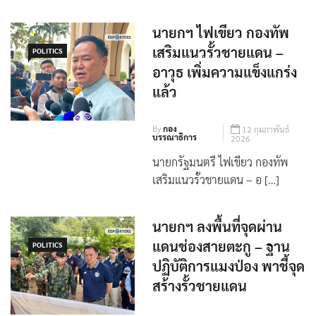
นายกฯ ไฟเขียว กองทัพ
เสริมแนวรั้วชายแดน –
POLITICS
อาวุธ เพิ่มความแข็งแกร่ง
แล้ว
By
กอง
12 กุมภาพันธ์
บรรณาธิการ
2026
นายกรัฐมนตรี ไฟเขียว กองทัพ
เสริมแนวรั้วชายแดน – อ […]
นายกฯ ลงพื้นที่จุดผ่าน
แดนช่องสายตะกู – ฐาน
POLITICS
ปฏิบัติการแมงป่อง พาชี้จุด
สร้างรั้วชายแดน