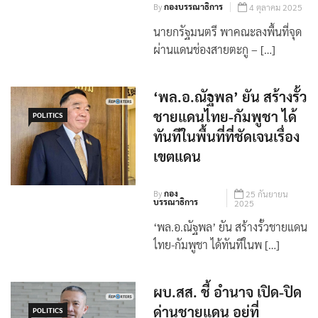
By
กองบรรณาธิการ
4 ตุลาคม 2025
นายกรัฐมนตรี พาคณะลงพื้นที่จุด
ผ่านแดนช่องสายตะกู – […]
‘พล.อ.ณัฐพล’ ยัน สร้างรั้ว
ชายแดนไทย-กัมพูชา ได้
POLITICS
ทันทีในพื้นที่ที่ชัดเจนเรื่อง
เขตแดน
By
กอง
25 กันยายน
บรรณาธิการ
2025
‘พล.อ.ณัฐพล’ ยัน สร้างรั้วชายแดน
ไทย-กัมพูชา ได้ทันทีในพ […]
ผบ.สส. ชี้ อำนาจ เปิด-ปิด
ด่านชายแดน อยู่ที่
POLITICS