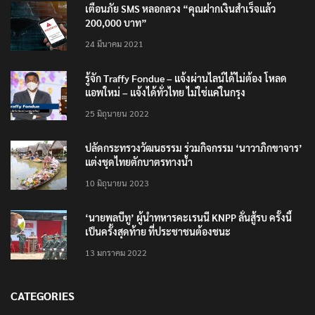
เตือนภัย SMS หลอกลวง “คุณฝากเงินสำเร็จแล้ว
200,000 บาท”
24 มีนาคม 2021
รู้จัก Traffy Fondue – แจ้งผ่านไลน์ได้ไม่ต้อง โหลด
แอพใหม่ – แจ้งได้ทั่วไทย ไม่ใช่แค่ในกรุง
25 มิถุนายน 2022
ปลัดกระทรวงวัฒนธรรม ร่วมกิจกรรม ‘นาวาภิกขาจาร’
แต่งชุดไทยตักบาตรทางน้ำ
10 มิถุนายน 2023
‘นายพลบีทู’ ผู้นำทหารคะเรนนี KNPP ลั่นสู้รบ ครั้งนี้
เป็นครั้งสุดท้าย ที่ประชาชนต้องชนะ
13 มกราคม 2022
CATEGORIES