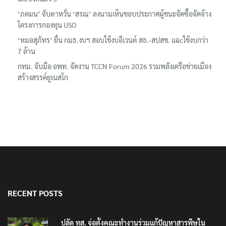
‘ภคมน’ จับตาหวั่น ‘สรณ’ ลงนามเห็นชอบประกาศผู้ชนะจัดซื้อจัดจ้าง
โครงการกองทุน USO
‘หมอสุภัทร’ ยื่น กมธ.งบฯ สอบใช้งบอีเวนต์ สธ.-สปสช. แฉcใช้งบกว่า
7 ล้าน
กทม. จับมือ อพท. จัดงาน TCCN Forum 2026 รวมพลังเครือข่ายเมือง
สร้างสรรค์ยูเนสโก
RECENT POSTS
ปลัด ทส. จ่อตั้งคณะทำงานร่วมแก้ปัญหาสารพิษใน