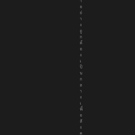
า
อ
ย่
า
ง
ถู
ก
ต้
อ
ง
เ
ป็
น
ก
ล
า
ง
เ
พื่
อ
สั
ง
ค