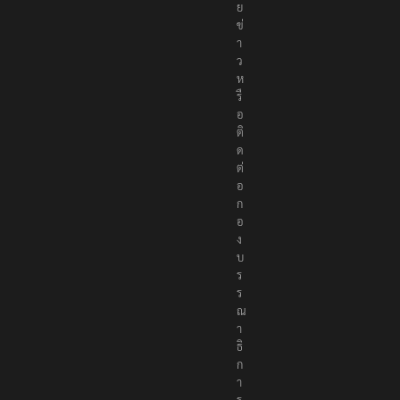
ย
ข่
า
ว
ห
รื
อ
ติ
ด
ต่
อ
ก
อ
ง
บ
ร
ร
ณ
า
ธิ
ก
า
ร