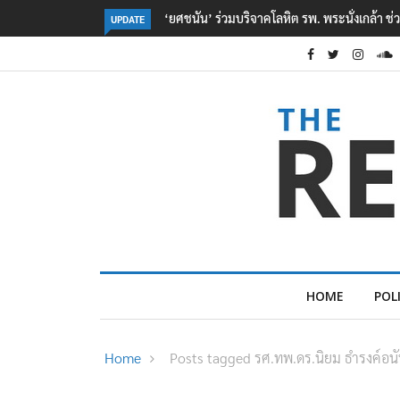
ะนั่งเกล้า ช่วยเหยื่อเหตุ รร. เทพศิรินทร์ นนทบุรี
ตร. อยู่ระหว่างสอบสวนแรงจูงใจ
UPDATE
เหตุเครียดเรื่องเรียน
HOME
POL
Home
Posts tagged รศ.ทพ.ดร.นิยม ธำรงค์อนั