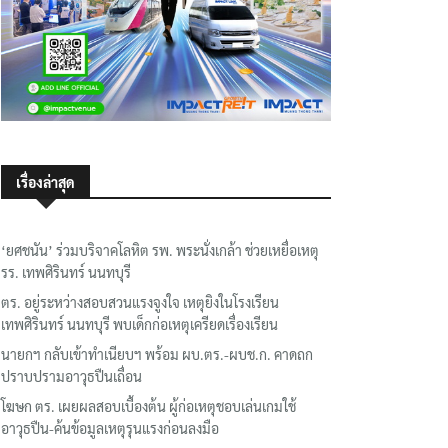
เรื่องล่าสุด
‘ยศชนัน’ ร่วมบริจาคโลหิต รพ. พระนั่งเกล้า ช่วยเหยื่อเหตุ
รร. เทพศิรินทร์ นนทบุรี
ตร. อยู่ระหว่างสอบสวนแรงจูงใจ เหตุยิงในโรงเรียน
เทพศิรินทร์ นนทบุรี พบเด็กก่อเหตุเครียดเรื่องเรียน
นายกฯ กลับเข้าทำเนียบฯ พร้อม ผบ.ตร.-ผบช.ก. คาดถก
ปราบปรามอาวุธปืนเถื่อน
โฆษก ตร. เผยผลสอบเบื้องต้น ผู้ก่อเหตุชอบเล่นเกมใช้
อาวุธปืน-ค้นข้อมูลเหตุรุนแรงก่อนลงมือ