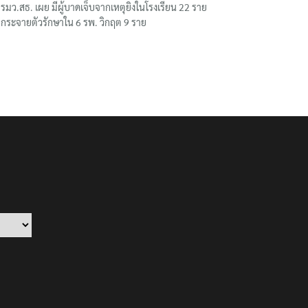
รมว.สธ. เผย มีผู้บาดเจ็บจากเหตุยิงในโรงเรียน 22 ราย
กระจายตัวรักษาใน 6 รพ. วิกฤต 9 ราย