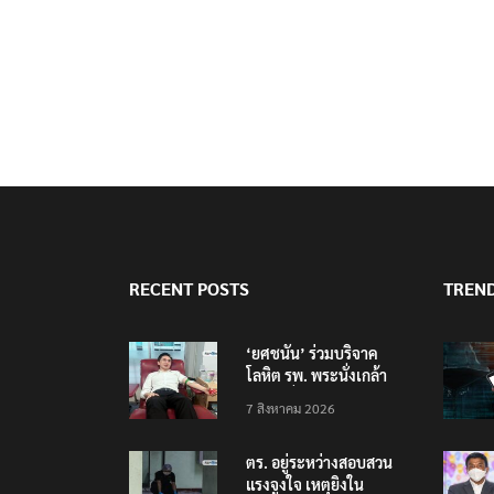
RECENT POSTS
TREN
‘ยศชนัน’ ร่วมบริจาค
โลหิต รพ. พระนั่งเกล้า
ช่วยเหยื่อเหตุ รร.
7 สิงหาคม 2026
เทพศิรินทร์ นนทบุรี
ตร. อยู่ระหว่างสอบสวน
แรงจูงใจ เหตุยิงใน