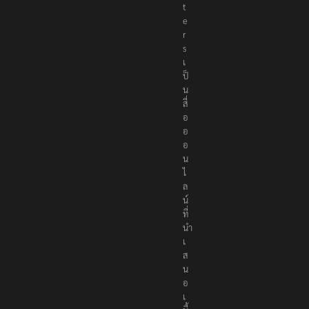
o
r
t
e
r
s
เ
ป็
น
สื่
อ
อ
อ
น
ไ
ล
น์
ที่
นำ
เ
ส
น