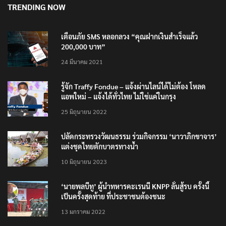
TRENDING NOW
เตือนภัย SMS หลอกลวง “คุณฝากเงินสำเร็จแล้ว
200,000 บาท”
24 มีนาคม 2021
รู้จัก Traffy Fondue – แจ้งผ่านไลน์ได้ไม่ต้อง โหลด
แอพใหม่ – แจ้งได้ทั่วไทย ไม่ใช่แค่ในกรุง
25 มิถุนายน 2022
ปลัดกระทรวงวัฒนธรรม ร่วมกิจกรรม ‘นาวาภิกขาจาร’
แต่งชุดไทยตักบาตรทางน้ำ
10 มิถุนายน 2023
‘นายพลบีทู’ ผู้นำทหารคะเรนนี KNPP ลั่นสู้รบ ครั้งนี้
เป็นครั้งสุดท้าย ที่ประชาชนต้องชนะ