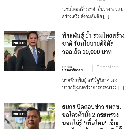
By
กองบรรณาธิการ
25 มกราคม
1
2024
‘รวมไทยสร้างชาติ’ ยื่นร่าง พ.ร.บ.
สร้างเสริมสังคมสันติส […]
พีระพันธุ์ ย้ำ รวมไทยสร้าง
ชาติ​ รับนโยบายดิจิทัล
POLITICS
วอลเล็ต 10,000 บาท​
By
กอง
3 พฤศจิกายน
บรรณาธิการ 1
2023
นายพีระพันธุ์ สารีรัฐวิภาค รอง
นายกรัฐมนตรีว่าการกระทรวง […]
ธนกร ปัดตอบข่าว รทสช.
ขอโควต้านั่ง 2 กระทรวง
POLITICS