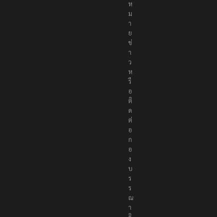
จ้
ง
ห
ม
า
ย
ข่
า
ว
ห
รื
อ
ติ
ด
ต่
อ
ก
อ
ง
บ
ร
ร