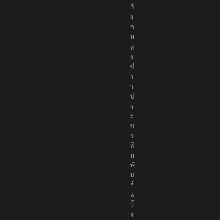
พื่
อ
สั
ง
ค
ม
ส่
ง
ข่
า
ว
ป
ร
ะ
ช
า
สั
ม
พั
น
ธ์
แ