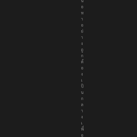
อ
เ
นื้
อ
ห
า
อ
ย่
า
ง
ถู
ก
ต้
อ
ง
เ
ป็
น
ก
ล
า
ง
เ