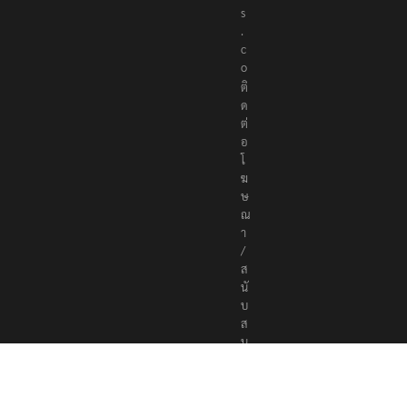
e
r
s
.
c
o
ติ
ด
ต่
อ
โ
ฆ
ษ
ณ
า
/
ส
นั
บ
ส
นุ
น