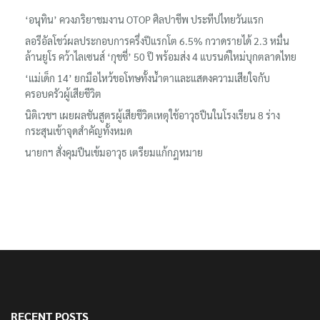
เรื่องล่าสุด
‘อนุทิน’ ควงภริยาชมงาน OTOP ศิลปาชีพ ประทีปไทยวันแรก
ลอรีอัลโชว์ผลประกอบการครึ่งปีแรกโต 6.5% กวาดรายได้ 2.3 หมื่น
ล้านยูโร คว้าไลเซนส์ ‘กุชชี่’ 50 ปี พร้อมส่ง 4 แบรนด์ใหม่บุกตลาดไทย
‘แม่เด็ก 14’ ยกมือไหว้ขอโทษทั้งน้ำตาและแสดงความเสียใจกับ
ครอบครัวผู้เสียชีวิต
นิติเวชฯ เผยผลชันสูตรผู้เสียชีวิตเหตุใช้อาวุธปืนในโรงเรียน 8 ร่าง
กระสุนเข้าจุดสำคัญทั้งหมด
นายกฯ สั่งคุมปืนเข้มอาวุธ เตรียมแก้กฎหมาย