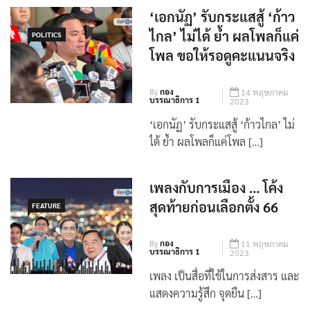
สร้างชาติสามา […]
‘เอกนัฏ’ รับกระแสสู้ ‘ก้าว
ไกล’ ไม่ได้ ย้ำ ผลโพลก็แค่
POLITICS
โพล ขอให้รอดูคะแนนจริง
By
กอง
14 พฤษภาคม
บรรณาธิการ 1
2023
‘เอกนัฏ’ รับกระแสสู้ ‘ก้าวไกล’ ไม่
ได้ ย้ำ ผลโพลก็แค่โพล […]
เพลงกับการเมือง … โค้ง
สุดท้ายก่อนเลือกตั้ง 66
FEATURE
By
กอง
11 พฤษภาคม
บรรณาธิการ 1
2023
เพลง เป็นสื่อที่ใช้ในการส่งสาร และ