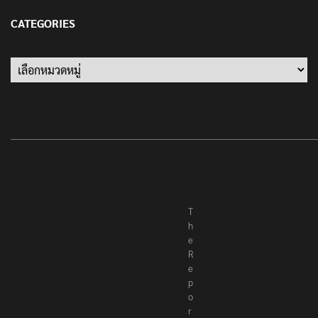
13 มกราคม 2022
CATEGORIES
Categories
T
h
e
R
e
p