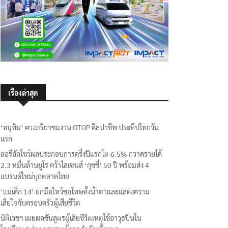
เรื่องล่าสุด
‘อนุทิน’ ควงภริยาชมงาน OTOP ศิลปาชีพ ประทีปไทยวัน
แรก
ลอรีอัลโชว์ผลประกอบการครึ่งปีแรกโต 6.5% กวาดรายได้
2.3 หมื่นล้านยูโร คว้าไลเซนส์ ‘กุชชี่’ 50 ปี พร้อมส่ง 4
แบรนด์ใหม่บุกตลาดไทย
‘แม่เด็ก 14’ ยกมือไหว้ขอโทษทั้งน้ำตาและแสดงความ
เสียใจกับครอบครัวผู้เสียชีวิต
นิติเวชฯ เผยผลชันสูตรผู้เสียชีวิตเหตุใช้อาวุธปืนใน