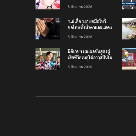
รายได้ 2.3 หมื่นล้านยูโร
8 สิงหาคม 2026
คว้าไลเซนส์ ‘กุชชี่’ 50 ปี
พร้อมส่ง 4 แบรนด์ใหม่บุก
‘แม่เด็ก 14’ ยกมือไหว้
ตลาดไทย
ขอโทษทั้งน้ำตาและแสดง
ความเสียใจกับครอบครัวผู้
8 สิงหาคม 2026
เสียชีวิต
นิติเวชฯ เผยผลชันสูตรผู้
เสียชีวิตเหตุใช้อาวุธปืนใน
โรงเรียน 8 ร่าง กระสุนเข้า
8 สิงหาคม 2026
จุดสำคัญทั้งหมด