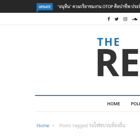
ชมงาน OTOP ศิลปาชีพ ประทีปไทยวันแรก
ลอรีอัลโชว์ผลประกอบการครึ่งปีแรกโต
UPDATE
2.3 หมื่นล้านยูโร คว้าไลเซนส์ ‘กุชชี่’ 5
ใหม่บุกตลาดไทย
HOME
POL
Home
Posts tagged รถไฟขบวนท้องถิ่น