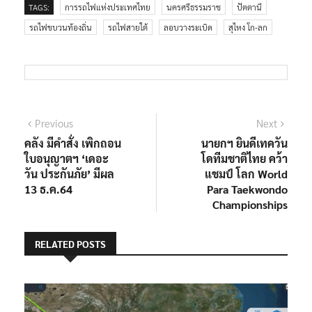
TAGS:
การรถไฟแห่งประเทศไทย
นครศรีธรรมราช
ปัตตานี
รถไฟขบวนท้องถิ่น
รถไฟสายใต้
ลอบวางระเบิด
สุไหง โก-ลก
แนะแนว
Previous
Next
Previous
Next
post:
post:
คลัง มีคำสั่ง เพิกถอน
นายกฯ ยินดีเทควัน
เรื่อง
ใบอนุญาตฯ ‘เดอะ
โดทีมชาติไทย คว้า
วัน ประกันภัย’ มีผล
แชมป์ โลก World
13 ธ.ค.64
Para Taekwondo
Championships
RELATED POSTS