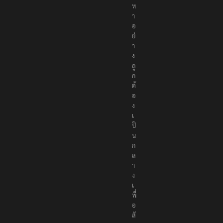
นื้
อ
ห
า
อ
ย่
า
ง
ถู
ก
ต้
อ
ง
เ
ป็
น
ก
ล
า
ง
เ
พื่