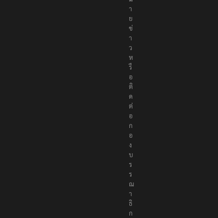
ง
ห
ม
า
ย
ข่
า
ว
ห
รื
อ
ติ
ด
ต่
อ
ก
อ
ง
บ
ร
ร
ณ
า