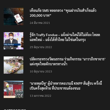
TRENDING NOW
เตือนภัย SMS หลอกลวง “คุณฝากเงินสำเร็จแล้ว
200,000 บาท”
24 มีนาคม 2021
รู้จัก Traffy Fondue – แจ้งผ่านไลน์ได้ไม่ต้อง โหลด
แอพใหม่ – แจ้งได้ทั่วไทย ไม่ใช่แค่ในกรุง
25 มิถุนายน 2022
ปลัดกระทรวงวัฒนธรรม ร่วมกิจกรรม ‘นาวาภิกขาจาร’
แต่งชุดไทยตักบาตรทางน้ำ
10 มิถุนายน 2023
‘นายพลบีทู’ ผู้นำทหารคะเรนนี KNPP ลั่นสู้รบ ครั้งนี้
เป็นครั้งสุดท้าย ที่ประชาชนต้องชนะ
13 มกราคม 2022