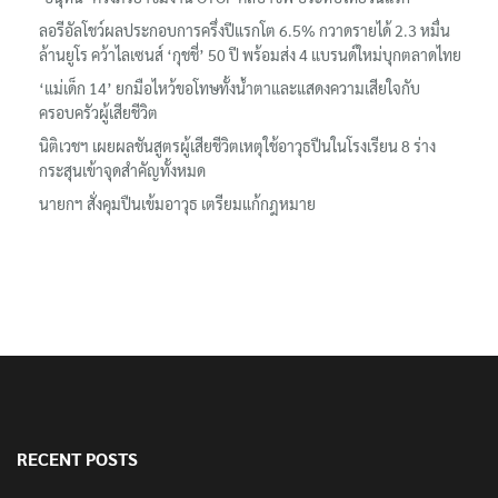
‘อนุทิน’ ควงภริยาชมงาน OTOP ศิลปาชีพ ประทีปไทยวันแรก
ลอรีอัลโชว์ผลประกอบการครึ่งปีแรกโต 6.5% กวาดรายได้ 2.3 หมื่น
ล้านยูโร คว้าไลเซนส์ ‘กุชชี่’ 50 ปี พร้อมส่ง 4 แบรนด์ใหม่บุกตลาดไทย
‘แม่เด็ก 14’ ยกมือไหว้ขอโทษทั้งน้ำตาและแสดงความเสียใจกับ
ครอบครัวผู้เสียชีวิต
นิติเวชฯ เผยผลชันสูตรผู้เสียชีวิตเหตุใช้อาวุธปืนในโรงเรียน 8 ร่าง
กระสุนเข้าจุดสำคัญทั้งหมด
นายกฯ สั่งคุมปืนเข้มอาวุธ เตรียมแก้กฎหมาย