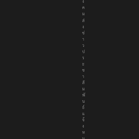
อ
สั
ง
ค
ม
ส่
ง
ข่
า
ว
ป
ร
ะ
ช
า
สั
ม
พั
น
ธ์
แ
จ้