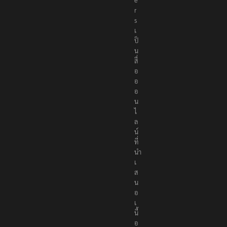
r
t
e
r
s
เ
ป็
น
สื่
อ
อ
อ
น
ไ
ล
น์
ที่
นำ
เ
ส
น
อ
เ