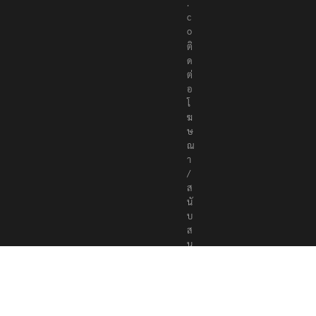
r
s
.
c
o
ติ
ด
ต่
อ
โ
ฆ
ษ
ณ
า
/
ส
นั
บ
ส
นุ
น
a