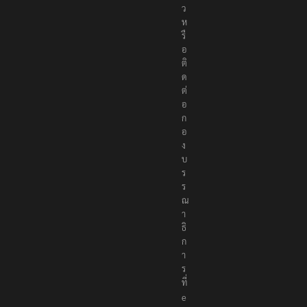
ว
ห
รื
อ
ติ
ด
ต่
อ
ก
อ
ง
บ
ร
ร
ณ
า
ธิ
ก
า
ร
ที่
e