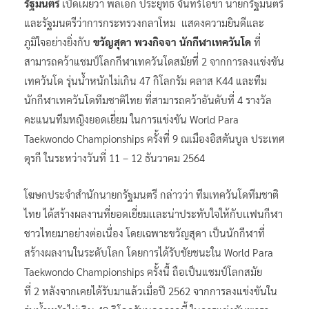
รัฐมนตรี
เปิดเผยว่า พลเอก ประยุทธ จันทร์โอชา นายกรัฐมนตรี
และรัฐมนตรีว่าการกระทรวงกลาโหม แสดงความยินดีและ
ภูมิใจอย่างยิ่งกับ
ขวัญสุดา พวงกิจจา นักกีฬาเทควันโด
ที่
สามารถคว้าแชมป์โลกกีฬาเทควันโดสมัยที่ 2 จากการลงเเข่งขัน
เทควันโด รุ่นน้ำหนักไม่เกิน 47 กิโลกรัม คลาส K44 และทีม
นักกีฬาเทควันโดทีมชาติไทย ที่สามารถคว้าอันดับที่ 4 รางวัล
คะแนนทีมหญิงยอดเยี่ยม ในการแข่งขัน World Para
Taekwondo Championships ครั้งที่ 9 ณเมืองอิสตันบูล ประเทศ
ตุรกี ในระหว่างวันที่ 11 – 12 ธันวาคม 2564
โฆษกประจำสำนักนายกรัฐมนตรี กล่าวว่า ทีมเทควันโดทีมชาติ
ไทย ได้สร้างผลงานที่ยอดเยี่ยมเเละน่าประทับใจให้กับเเฟนกีฬา
ชาวไทยมาอย่างต่อเนื่อง โดยเฉพาะขวัญสุดา เป็นนักกีฬาที่
สร้างผลงานในระดับโลก โดยการได้รับชัยชนะใน World Para
Taekwondo Championships ครั้งนี้ ถือเป็นแชมป์โลกสมัย
ที่ 2 หลังจากเคยได้รับมาแล้วเมื่อปี 2562 จากการลงแข่งขันใน