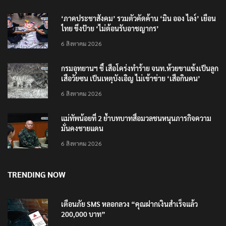
‘ภาคประชาสังคม’ รวมตัวคัดค้าน ‘มิน ออง ไลง์’ เยือน
ไทย ขึงป้าย ‘ไม่ต้อนรับอาชญากร’
6 สิงหาคม 2026
กรมอุทยานฯ ชี้ เสือโคร่งทำร้าย จนท.ห้วยขาแข้งเป็นลูก
เสือวัยซน เป็นเหตุบังเอิญ ไม่เข้าข่าย ‘เสือกินคน’
6 สิงหาคม 2026
แม่ทัพน้อยที่ 2 ย้ำบทบาทสื่อมวลชนหนุนภารกิจความ
มั่นคงชายแดน
6 สิงหาคม 2026
TRENDING NOW
เตือนภัย SMS หลอกลวง “คุณฝากเงินสำเร็จแล้ว
200,000 บาท”