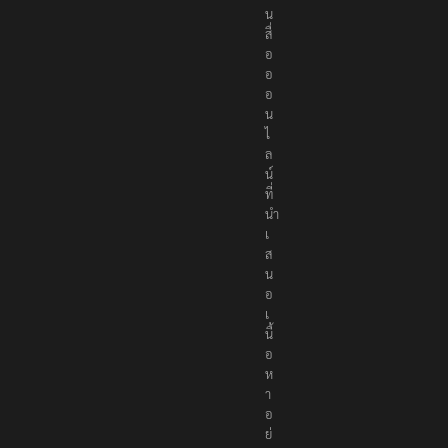
น
สื่
อ
อ
อ
น
ไ
ล
น์
ที่
นำ
เ
ส
น
อ
เ
นื้
อ
ห
า
อ
ย่