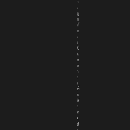
า
ง
ถู
ก
ต้
อ
ง
เ
ป็
น
ก
ล
า
ง
เ
พื่
อ
สั
ง
ค
ม
ส่
ง