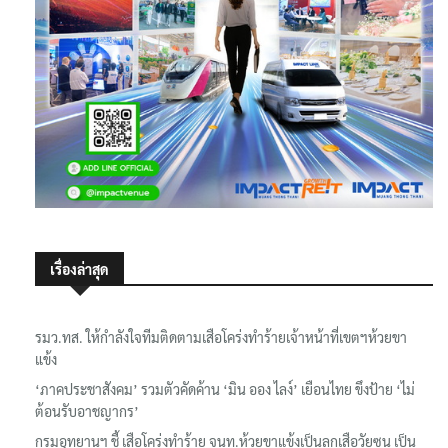
เรื่องล่าสุด
รมว.ทส. ให้กำลังใจทีมติดตามเสือโคร่งทำร้ายเจ้าหน้าที่เขตฯห้วยขา
แข้ง
‘ภาคประชาสังคม’ รวมตัวคัดค้าน ‘มิน ออง ไลง์’ เยือนไทย ขึงป้าย ‘ไม่
ต้อนรับอาชญากร’
กรมอุทยานฯ ชี้ เสือโคร่งทำร้าย จนท.ห้วยขาแข้งเป็นลูกเสือวัยซน เป็น