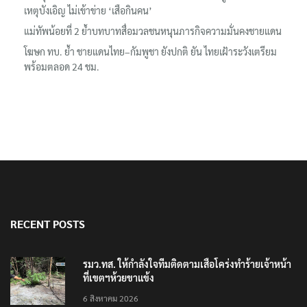
เหตุบังเอิญ ไม่เข้าข่าย ‘เสือกินคน’
แม่ทัพน้อยที่ 2 ย้ำบทบาทสื่อมวลชนหนุนภารกิจความมั่นคงชายแดน
โฆษก ทบ. ย้ำ ชายแดนไทย–กัมพูชา ยังปกติ ยัน ไทยเฝ้าระวังเตรียม
พร้อมตลอด 24 ชม.
RECENT POSTS
รมว.ทส. ให้กำลังใจทีมติดตามเสือโคร่งทำร้ายเจ้าหน้า
ที่เขตฯห้วยขาแข้ง
6 สิงหาคม 2026