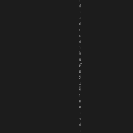
ข่
า
ว
ป
ร
ะ
ช
า
สั
ม
พั
น
ธ์
แ
จ้
ง
ห
ม
า
ย
ข่
า