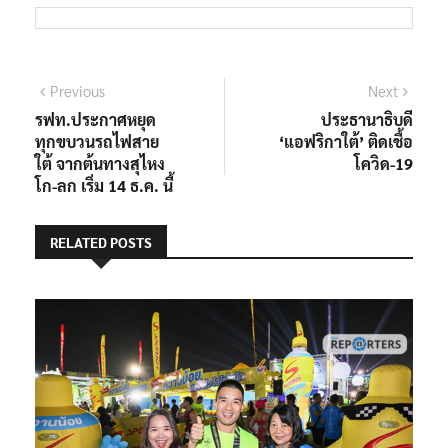
แนะแนว
Previous
Next
Previous
Next
post:
post:
รฟท.ประกาศหยุด
ประธานาธิบดี
เรื่อง
ทุกขบวนรถไฟสาย
‘แอฟริกาใต้’ ติดเชื้อ
ใต้ จากต้นทางสุไหง
โควิด-19
โก-ลก เริ่ม 14 ธ.ค. นี้
RELATED POSTS