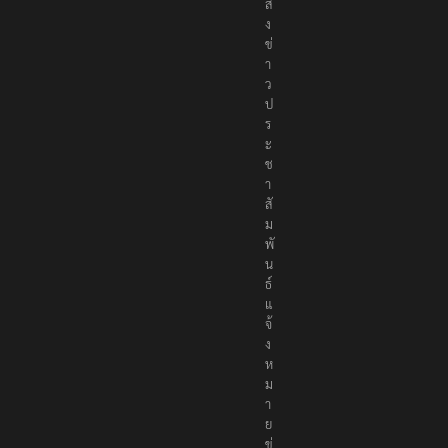
ค
ม
ส่
ง
ข่
า
ว
ป
ร
ะ
ช
า
สั
ม
พั
น
ธ์
แ
จ้
ง
ห
ม
า