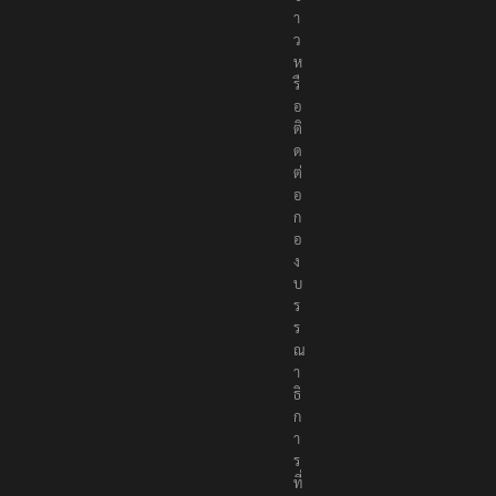
ย
ข่
า
ว
ห
รื
อ
ติ
ด
ต่
อ
ก
อ
ง
บ
ร
ร
ณ
า
ธิ
ก
า