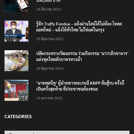
เตือนภัย SMS หลอกลวง “คุณฝากเงินสำเร็จแล้ว
200,000 บาท”
24 มีนาคม 2021
รู้จัก Traffy Fondue – แจ้งผ่านไลน์ได้ไม่ต้อง โหลด
แอพใหม่ – แจ้งได้ทั่วไทย ไม่ใช่แค่ในกรุง
25 มิถุนายน 2022
ปลัดกระทรวงวัฒนธรรม ร่วมกิจกรรม ‘นาวาภิกขาจาร’
แต่งชุดไทยตักบาตรทางน้ำ
10 มิถุนายน 2023
‘นายพลบีทู’ ผู้นำทหารคะเรนนี KNPP ลั่นสู้รบ ครั้งนี้
เป็นครั้งสุดท้าย ที่ประชาชนต้องชนะ
13 มกราคม 2022
CATEGORIES