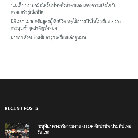
ลอรีอัลโชว์ผลประกอบการครึ่งปีแรกโต 6.5% กวาดรายได้ 2.3 หมื่น
ล้านยูโร คว้าไลเซนส์ ‘กุชชี่’ 50 ปี พร้อมส่ง 4 แบรนด์ใหม่บุกตลาดไทย
‘แม่เด็ก 14’ ยกมือไหว้ขอโทษทั้งน้ำตาและแสดงความเสียใจกับ
ครอบครัวผู้เสียชีวิต
นิติเวชฯ เผยผลชันสูตรผู้เสียชีวิตเหตุใช้อาวุธปืนในโรงเรียน 8 ร่าง
กระสุนเข้าจุดสำคัญทั้งหมด
นายกฯ สั่งคุมปืนเข้มอาวุธ เตรียมแก้กฎหมาย
RECENT POSTS