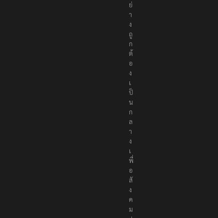
า
อ
ย่
า
ง
ถู
ก
ต้
อ
ง
เ
ป็
น
ก
ล
า
ง
เ
พื่
อ
สั
ง