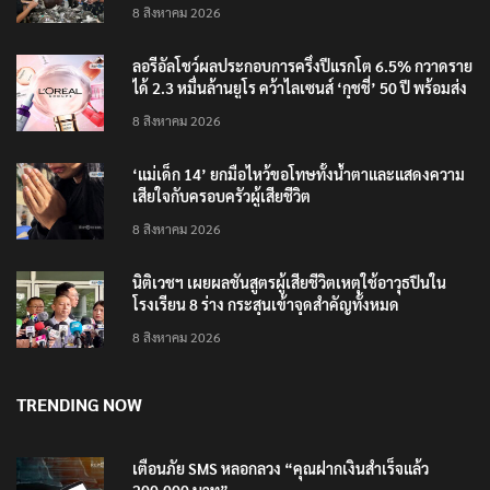
‘อนุทิน’ ควงภริยาชมงาน OTOP ศิลปาชีพ ประทีปไทย
วันแรก
8 สิงหาคม 2026
ลอรีอัลโชว์ผลประกอบการครึ่งปีแรกโต 6.5% กวาดราย
ได้ 2.3 หมื่นล้านยูโร คว้าไลเซนส์ ‘กุชชี่’ 50 ปี พร้อมส่ง
4 แบรนด์ใหม่บุกตลาดไทย
8 สิงหาคม 2026
‘แม่เด็ก 14’ ยกมือไหว้ขอโทษทั้งน้ำตาและแสดงความ
เสียใจกับครอบครัวผู้เสียชีวิต
8 สิงหาคม 2026
นิติเวชฯ เผยผลชันสูตรผู้เสียชีวิตเหตุใช้อาวุธปืนใน
โรงเรียน 8 ร่าง กระสุนเข้าจุดสำคัญทั้งหมด
8 สิงหาคม 2026
TRENDING NOW