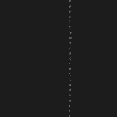
c
o
ติ
ด
ต่
อ
โ
ฆ
ษ
ณ
า
/
ส
นั
บ
ส
นุ
น
a
d
v
e
r