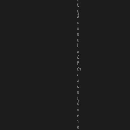
r
s
เ
ป็
น
สื่
อ
อ
อ
น
ไ
ล
น์
ที่
นำ
เ
ส
น
อ
เ
นื้
อ
ห