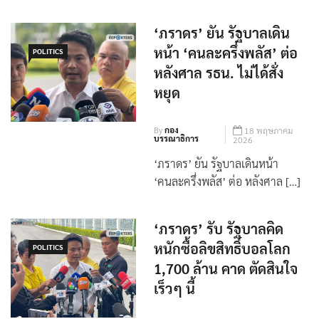
‘ภราดร’ ยัน รัฐบาลเดิน
หน้า ‘คนละครึ่งพลัส’ ต่อ
POLITICS
หลังศาล รธน. ไม่ได้สั่ง
หยุด
By
กอง
18 พฤษภาคม
บรรณาธิการ
2026
‘ภราดร’ ยัน รัฐบาลเดินหน้า
‘คนละครึ่งพลัส’ ต่อ หลังศาล […]
‘ภราดร’ รับ รัฐบาลคิด
หนักซื้อลิขสิทธิ์บอลโลก
POLITICS
1,700 ล้าน คาด ตัดสินใจ
เร็วๆ นี้