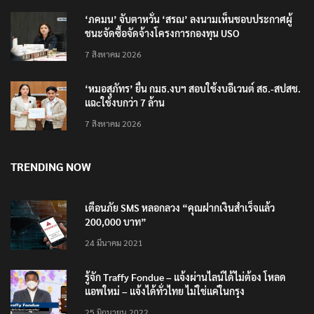
‘ภคมน’ จับตาหวั่น ‘สรณ’ ลงนามเห็นชอบประกาศผู้
ชนะจัดซื้อจัดจ้างโครงการกองทุน USO
7 สิงหาคม 2026
‘หมอสุภัทร’ ยื่น กมธ.งบฯ สอบใช้งบอีเวนต์ สธ.-สปสช.
แฉcใช้งบกว่า 7 ล้าน
7 สิงหาคม 2026
TRENDING NOW
เตือนภัย SMS หลอกลวง “คุณฝากเงินสำเร็จแล้ว
200,000 บาท”
24 มีนาคม 2021
รู้จัก Traffy Fondue – แจ้งผ่านไลน์ได้ไม่ต้อง โหลด
แอพใหม่ – แจ้งได้ทั่วไทย ไม่ใช่แค่ในกรุง
25 มิถุนายน 2022