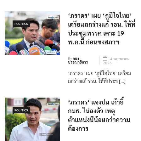
‘ภราดร’ เผย ‘ภูมิใจไทย’
เตรียมถกร่างแก้ รธน. ให้ที่
POLITICS
ประชุมพรรค เคาะ 19
พ.ค.นี้ ก่อนชงสภาฯ
By
กอง
14 พฤษภาคม
บรรณาธิการ
2026
‘ภราดร’ เผย ‘ภูมิใจไทย’ เตรียม
ถกร่างแก้ รธน. ให้ที่ประช […]
‘ภราดร‘ แจงปม เก้าอี้
กมธ. ไม่ลงตัว เหตุ
POLITICS
ตำแหน่งมีน้อยกว่าความ
ต้องการ