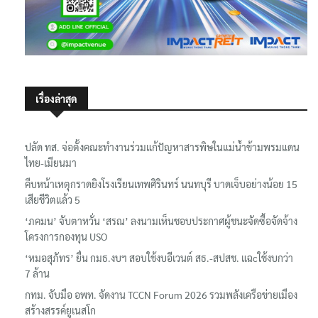
เรื่องล่าสุด
ปลัด ทส. จ่อตั้งคณะทำงานร่วมแก้ปัญหาสารพิษในแม่น้ำข้ามพรมแดน
ไทย-เมียนมา
คืบหน้าเหตุกราดยิงโรงเรียนเทพศิรินทร์ นนทบุรี บาดเจ็บอย่างน้อย 15
เสียชีวิตแล้ว 5
‘ภคมน’ จับตาหวั่น ‘สรณ’ ลงนามเห็นชอบประกาศผู้ชนะจัดซื้อจัดจ้าง
โครงการกองทุน USO
‘หมอสุภัทร’ ยื่น กมธ.งบฯ สอบใช้งบอีเวนต์ สธ.-สปสช. แฉcใช้งบกว่า
7 ล้าน
กทม. จับมือ อพท. จัดงาน TCCN Forum 2026 รวมพลังเครือข่ายเมือง
สร้างสรรค์ยูเนสโก