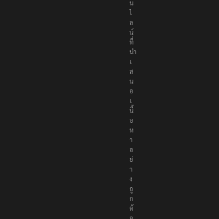
น
ไ
ล
น์
ที่
นำ
เ
ส
น
อ
เ
นื้
อ
ห
า
อ
ย่
า
ง
ถู
ก
ต้
อ