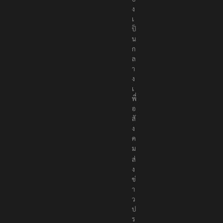
ง
เ
ป็
น
ก
ล
า
ง
เ
พื่
อ
สั
ง
ค
ม
ส่
ง
ข่
า
ว
ป
ร