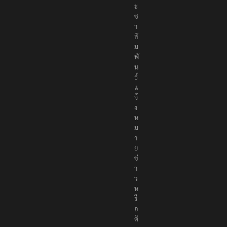
ะ
ช
า
สั
ม
พั
น
ธ์
แ
จ้
ง
ห
ม
า
ย
ข่
า
ว
ห
รื
อ
ติ