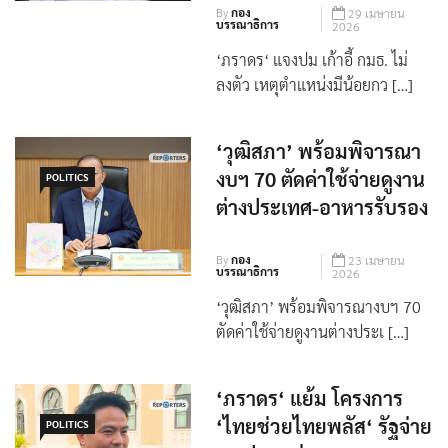
By
กอง
29 เมษายน
บรรณาธิการ
2026
‘ภราดร‘ แจงปม เก้าอี้ กมธ. ไม่
ลงตัว เหตุตำแหน่งมีน้อยกว […]
‘วุฒิสภา’ พร้อมพิจารณา
งบฯ 70 ตัดค่าใช้จ่ายดูงาน
POLITICS
ต่างประเทศ-อาหารรับรอง
By
กอง
23 เมษายน
บรรณาธิการ
2026
‘วุฒิสภา’ พร้อมพิจารณางบฯ 70
ตัดค่าใช้จ่ายดูงานต่างประเ […]
‘ภราดร‘ แย้ม โครงการ
‘ไทยช่วยไทยพลัส‘ รัฐจ่าย
POLITICS