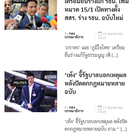
เตรียมยื่นร่างแก้ รธน. เพิ่ม
POLITICS
หมวด 15/1 เปิดทางตั้ง
สสร. ร่าง รธน. ฉบับใหม่
By
กอง
18 พฤษภาคม
บรรณาธิการ
2026
‘ภราดร’ เผย ‘ภูมิใจไทย’ เตรียม
ยื่นร่างแก้รัฐธรรมนูญ เพิ […]
‘เท้ง’ จี้รัฐบาลบอกเหตุผล
หลังปัดตกกฎหมายหลาย
POLITICS
ฉบับ
By
กอง
15 พฤษภาคม
บรรณาธิการ
2026
‘เท้ง’ จี้รัฐบาลบอกเหตุผล หลังปัด
ตกกฎหมายหลายฉบับ ถาม “ […]