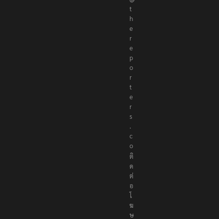
t
h
e
r
e
p
o
r
t
e
r
s
.
c
o
ติ
ด
ต่
อ
โ
ฆ
ษ