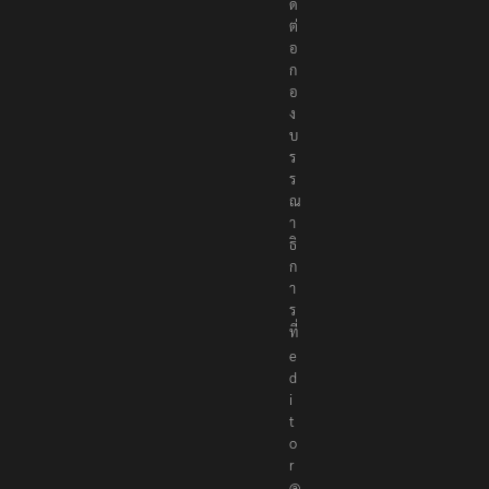
ด
ต่
อ
ก
อ
ง
บ
ร
ร
ณ
า
ธิ
ก
า
ร
ที่
e
d
i
t
o
r
@