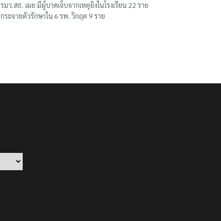
รมว.สธ. เผย มีผู้บาดเจ็บจากเหตุยิงในโรงเรียน 22 ราย
กระจายตัวรักษาใน 6 รพ. วิกฤต 9 ราย