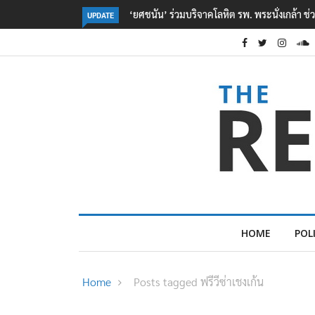
‘ยศชนัน’ ร่วมบริจาคโลหิต รพ. พระนั่งเกล้า ช่วยเหยื่อเหตุ รร. เทพศิรินทร์ 
UPDATE
HOME
POL
Home
Posts tagged ฟรีวีซ่าเชงเก้น