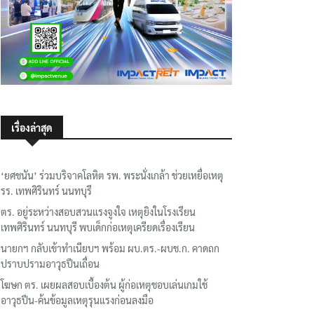
เรื่องล่าสุด
‘ยศชนัน’ ร่วมบริจาคโลหิต รพ. พระนั่งเกล้า ช่วยเหยื่อเหตุ
รร. เทพศิรินทร์ นนทบุรี
ตร. อยู่ระหว่างสอบสวนแรงจูงใจ เหตุยิงในโรงเรียน
เทพศิรินทร์ นนทบุรี พบเด็กก่อเหตุเครียดเรื่องเรียน
นายกฯ กลับเข้าทำเนียบฯ พร้อม ผบ.ตร.-ผบช.ก. คาดถก
ปราบปรามอาวุธปืนเถื่อน
โฆษก ตร. เผยผลสอบเบื้องต้น ผู้ก่อเหตุชอบเล่นเกมใช้
อาวุธปืน-ค้นข้อมูลเหตุรุนแรงก่อนลงมือ