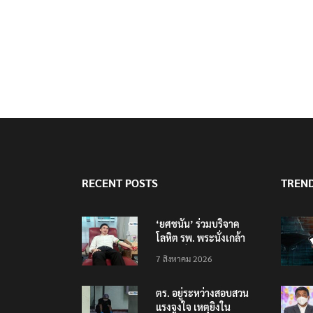
RECENT POSTS
TREN
‘ยศชนัน’ ร่วมบริจาค
โลหิต รพ. พระนั่งเกล้า
ช่วยเหยื่อเหตุ รร.
7 สิงหาคม 2026
เทพศิรินทร์ นนทบุรี
ตร. อยู่ระหว่างสอบสวน
แรงจูงใจ เหตุยิงใน