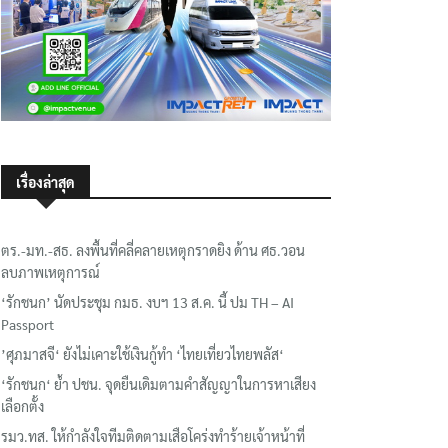
เรื่องล่าสุด
ตร.-มท.-สธ. ลงพื้นที่คลี่คลายเหตุกราดยิง ด้าน ศธ.วอน
ลบภาพเหตุการณ์
‘รักชนก’ นัดประชุม กมธ. งบฯ 13 ส.ค. นี้ ปม TH – AI
Passport
’ศุภมาสจี‘ ยังไม่เคาะใช้เงินกู้ทำ ‘ไทยเที่ยวไทยพลัส‘
‘รักชนก‘ ย้ำ ปชน. จุดยืนเดิมตามคำสัญญาในการหาเสียง
เลือกตั้ง
รมว.ทส. ให้กำลังใจทีมติดตามเสือโคร่งทำร้ายเจ้าหน้าที่