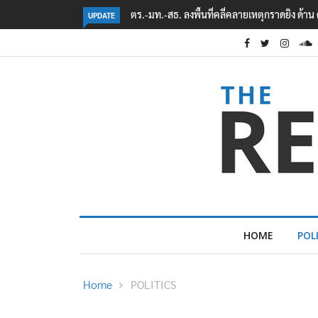
ราดยิง ด้าน ศธ.วอนลบภาพเหตุการณ์
‘รักชนก’ นัดประชุม กมธ. งบฯ 13 ส.ค. นี้ ปม
UPDATE
HOME
POL
Home
POLITICS