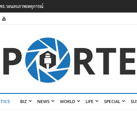
 TH – AI Passport
ITICS
BIZ
NEWS
WORLD
LIFE
SPECIAL
SU