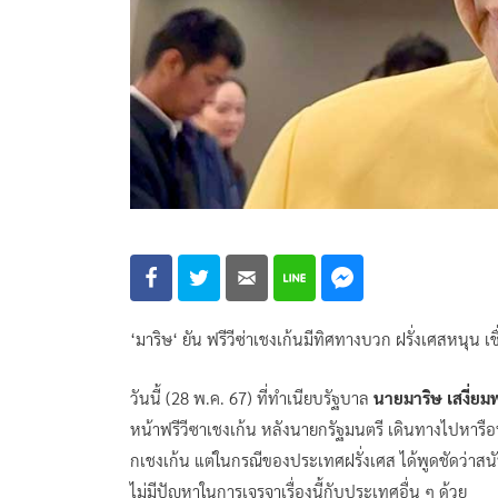
‘มาริษ‘ ยัน ฟรีวีซ่าเชงเก้นมีทิศทางบวก ฝรั่งเศสหนุน 
วันนี้ (28 พ.ค. 67) ที่ทําเนียบรัฐบาล
นายมาริษ เสงี่ยม
หน้าฟรีวีซาเชงเก้น หลังนายกรัฐมนตรี เดินทางไปหารือท
กเชงเก้น แต่ในกรณีของประเทศฝรั่งเศส ได้พูดชัดว่าสนับ
ไม่มีปัญหาในการเจรจาเรื่องนี้กับประเทศอื่น ๆ ด้วย