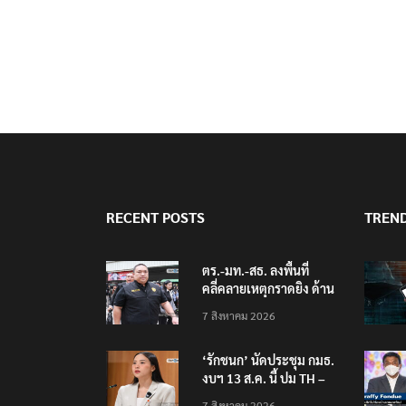
RECENT POSTS
TREN
ตร.-มท.-สธ. ลงพื้นที่
คลี่คลายเหตุกราดยิง ด้าน
ศธ.วอนลบภาพเหตุการณ์
7 สิงหาคม 2026
‘รักชนก’ นัดประชุม กมธ.
งบฯ 13 ส.ค. นี้ ปม TH –
AI Passport
7 สิงหาคม 2026