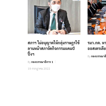
สภาฯ ไม่อนุญาตให้กลุ่มราษฎรใช้
รมว.กต. หา
ลานหน้าสภาจัดกิจกรรมแคมป์
ออสเตรเลี
ปิ้งฯ
By
กองบรรณาธ
By
กองบรรณาธิการ 1
19 กรกฎาคม 2022