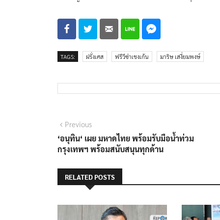
TAGS:
ฝรั่งเศส
ฟรีวีซ่าเชงเก้น
มาริษ เสงี่ยมพงษ์
แนะแนว
Previous
Previous
post:
‘อนุทิน‘ เผย มหาดไทย พร้อมรับมือน้ำท่วม
เรื่อง
กรุงเทพฯ พร้อมสนับสนุนทุกด้าน
RELATED POSTS