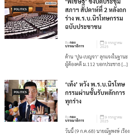
‘พิเชษฐ์’ ชิงปิดประชุม
สภาฯ สัปดาห์ที่ 2 หลังถก
POLITICS
ร่าง พ.ร.บ.นิรโทษกรรม
ฉบับประชาชน
By
กอง
9 กรกฎาคม
บรรณาธิการ
2025
ด้าน ‘ปูน-เบญจา’ ลุกแจงในฐานะ
ผู้ต้องคดี ม.112 บอกประชาธ […]
‘เท้ง’ หวัง พ.ร.บ.นิรโทษ
กรรมผ่านชั้นรับหลักการ
POLITICS
ทุกร่าง
By
กอง
9 กรกฎาคม
บรรณาธิการ
2025