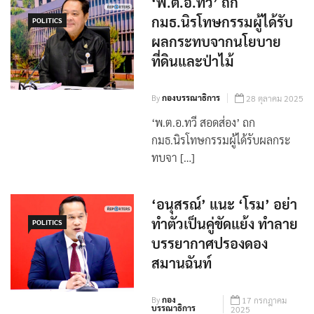
‘พ.ต.อ.ทวี’ ถก
กมธ.นิรโทษกรรมผู้ได้รับ
POLITICS
ผลกระทบจากนโยบาย
ที่ดินและป่าไม้
By
กองบรรณาธิการ
28 ตุลาคม 2025
‘พ.ต.อ.ทวี สอดส่อง’ ถก
กมธ.นิรโทษกรรมผู้ได้รับผลกระ
ทบจา […]
‘อนุสรณ์’ แนะ ‘โรม’ อย่า
ทำตัวเป็นคู่ขัดแย้ง ทำลาย
POLITICS
บรรยากาศปรองดอง
สมานฉันท์