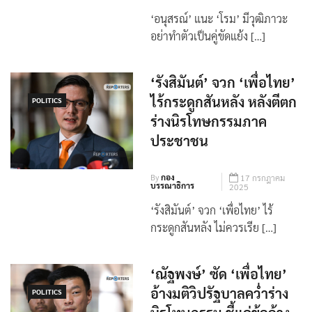
By
กอง
17 กรกฎาคม
บรรณาธิการ
2025
‘อนุสรณ์’ แนะ ‘โรม’ มีวุฒิภาวะ
อย่าทำตัวเป็นคู่ขัดแย้ง […]
‘รังสิมันต์’ จวก ‘เพื่อไทย’
ไร้กระดูกสันหลัง หลังตีตก
POLITICS
ร่างนิรโทษกรรมภาค
ประชาชน
By
กอง
17 กรกฎาคม
บรรณาธิการ
2025
‘รังสิมันต์’ จวก ‘เพื่อไทย’ ไร้
กระดูกสันหลัง ไม่ควรเรีย […]
‘ณัฐพงษ์’ ซัด ‘เพื่อไทย’
อ้างมติวิปรัฐบาลคว่ำร่าง
POLITICS