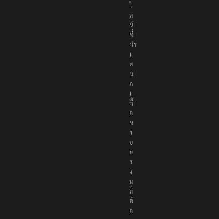
น
ไ
ล
น์
ที่
นำ
เ
ส
น
อ
เ
นื้
อ
ห
า
อ
ย่
า
ง
ถู
ก
ต้