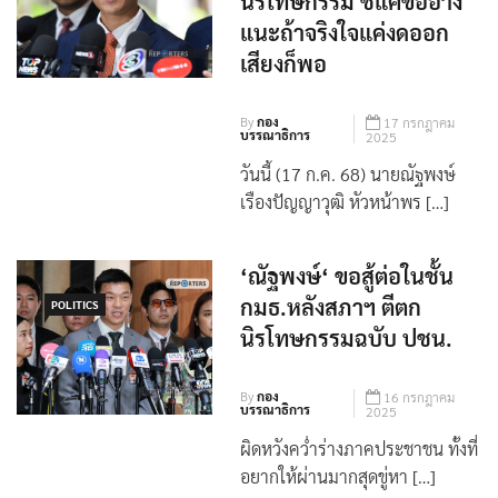
นิรโทษกรรม ชี้แค่ข้ออ้าง
แนะถ้าจริงใจแค่งดออก
เสียงก็พอ
By
กอง
17 กรกฎาคม
บรรณาธิการ
2025
วันนี้ (17 ก.ค. 68) นายณัฐพงษ์
เรืองปัญญาวุฒิ หัวหน้าพร […]
‘ณัฐพงษ์‘ ขอสู้ต่อในชั้น
กมธ.หลังสภาฯ ตีตก
POLITICS
นิรโทษกรรมฉบับ ปชน.
By
กอง
16 กรกฎาคม
บรรณาธิการ
2025
ผิดหวังคว่ำร่างภาคประชาชน ทั้งที่