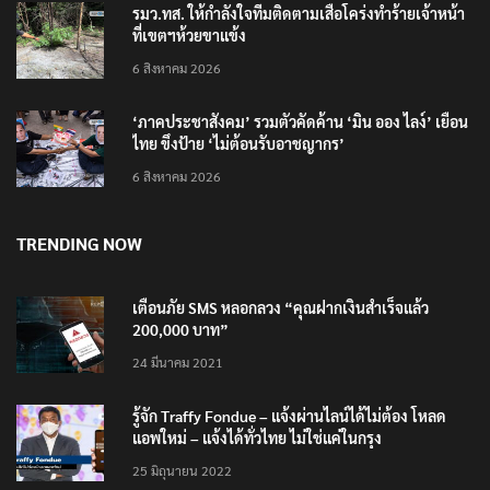
รมว.ทส. ให้กำลังใจทีมติดตามเสือโคร่งทำร้ายเจ้าหน้า
ที่เขตฯห้วยขาแข้ง
6 สิงหาคม 2026
‘ภาคประชาสังคม’ รวมตัวคัดค้าน ‘มิน ออง ไลง์’ เยือน
ไทย ขึงป้าย ‘ไม่ต้อนรับอาชญากร’
6 สิงหาคม 2026
TRENDING NOW
เตือนภัย SMS หลอกลวง “คุณฝากเงินสำเร็จแล้ว
200,000 บาท”
24 มีนาคม 2021
รู้จัก Traffy Fondue – แจ้งผ่านไลน์ได้ไม่ต้อง โหลด
แอพใหม่ – แจ้งได้ทั่วไทย ไม่ใช่แค่ในกรุง