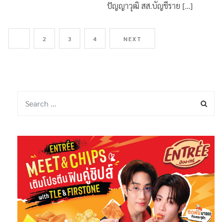
วันนี้ (9 ก.ค.68) นายณัฐพงษ์ เรือง
ปัญญาวุฒิ สส.บัญชีราย […]
1
2
3
4
NEXT