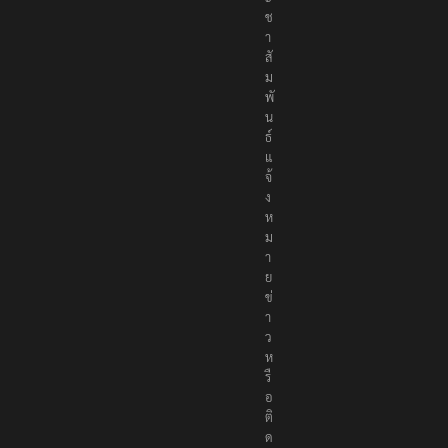
ะ
ช
า
สั
ม
พั
น
ธ์
แ
จ้
ง
ห
ม
า
ย
ข่
า
ว
ห
รื
อ
ติ