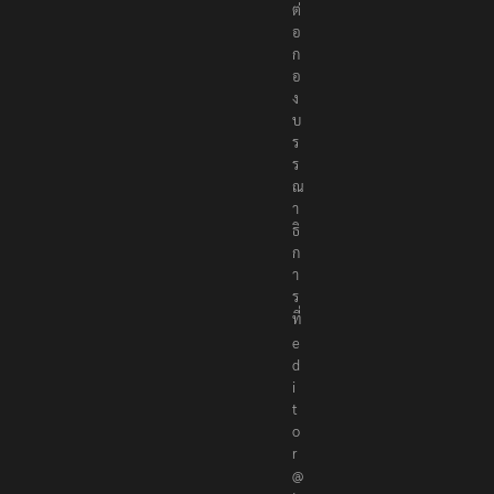
ด
ต่
อ
ก
อ
ง
บ
ร
ร
ณ
า
ธิ
ก
า
ร
ที่
e
d
i
t
o
r