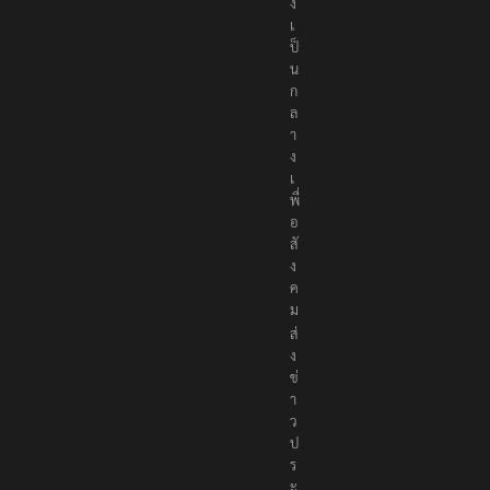
อ
ง
เ
ป็
น
ก
ล
า
ง
เ
พื่
อ
สั
ง
ค
ม
ส่
ง
ข่
า
ว
ป
ร