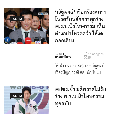
อยากให้ผ่านมากสุดขู่หา […]
‘ณัฐพงษ์’ เรียกร้องสภาฯ
โหวตรับหลักการทุกร่าง
POLITICS
พ.ร.บ.นิรโทษกรรม เห็น
ต่างอย่าโหวตคว่ำ ให้งด
ออกเสียง
By
กอง
16 กรกฎาคม
บรรณาธิการ
2025
วันนี้ (16 ก.ค. 68) นายณัฐพงษ์
เรืองปัญญาวุฒิ สส. บัญชี […]
พปชร.ย้ำ มติพรรคไม่รับ
ร่าง พ.ร.บ.นิรโทษกรรม
POLITICS
ทุกฉบับ