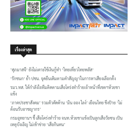
เรื่องล่าสุด
’ศุภมาสจี‘ ยังไม่เคาะใช้เงินกู้ทำ ‘ไทยเที่ยวไทยพลัส‘
‘รักชนก‘ ย้ำ ปชน. จุดยืนเดิมตามคำสัญญาในการหาเสียงเลือกตั้ง
รมว.ทส. ให้กำลังใจทีมติดตามเสือโคร่งทำร้ายเจ้าหน้าที่เขตฯห้วยขา
แข้ง
‘ภาคประชาสังคม’ รวมตัวคัดค้าน ‘มิน ออง ไลง์’ เยือนไทย ขึงป้าย ‘ไม่
ต้อนรับอาชญากร’
กรมอุทยานฯ ชี้ เสือโคร่งทำร้าย จนท.ห้วยขาแข้งเป็นลูกเสือวัยซน เป็น
เหตุบังเอิญ ไม่เข้าข่าย ‘เสือกินคน’