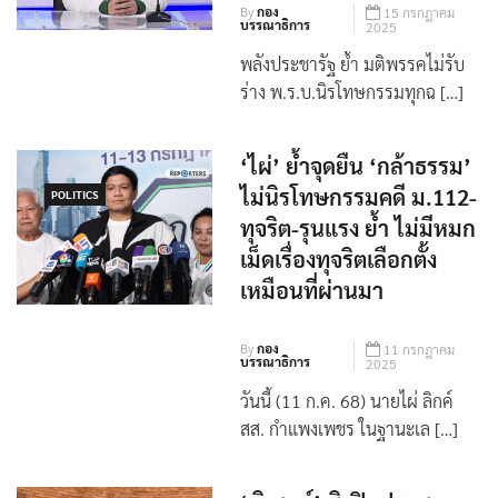
By
กอง
15 กรกฎาคม
บรรณาธิการ
2025
พลังประชารัฐ ย้ำ มติพรรคไม่รับ
ร่าง พ.ร.บ.นิรโทษกรรมทุกฉ […]
‘ไผ่’ ย้ำจุดยืน ‘กล้าธรรม’
ไม่นิรโทษกรรมคดี ม.112-
POLITICS
ทุจริต-รุนแรง ย้ำ ไม่มีหมก
เม็ดเรื่องทุจริตเลือกตั้ง
เหมือนที่ผ่านมา
By
กอง
11 กรกฎาคม
บรรณาธิการ
2025
วันนี้ (11 ก.ค. 68) นายไผ่ ลิกค์
สส. กำแพงเพชร ในฐานะเล […]