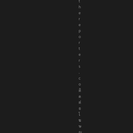
@
t
h
e
r
e
p
o
r
t
e
r
s
.
c
o
ติ
ด
ต่
อ
โ
ฆ
ษ