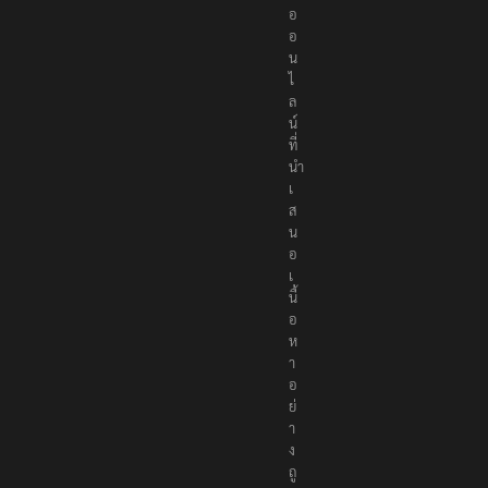
สื่
อ
อ
อ
น
ไ
ล
น์
ที่
นำ
เ
ส
น
อ
เ
นื้
อ
ห
า
อ
ย่
า