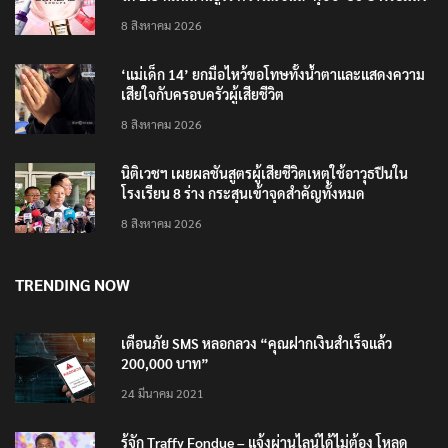
ลอรีอัลโชว์ผลประกอบการครึ่งปีแรกโต 6.5% กวาดราย
ได้ 2.3 หมื่นล้านยูโร คว้าไลเซนส์ ‘กุชชี่’ 50 ปี พร้อมส่ง
4 แบรนด์ใหม่บุกตลาดไทย
8 สิงหาคม 2026
‘แม่เด็ก 14’ ยกมือไหว้ขอโทษทั้งน้ำตาและแสดงความ
เสียใจกับครอบครัวผู้เสียชีวิต
8 สิงหาคม 2026
นิติเวชฯ เผยผลชันสูตรผู้เสียชีวิตเหตุใช้อาวุธปืนใน
โรงเรียน 8 ร่าง กระสุนเข้าจุดสำคัญทั้งหมด
8 สิงหาคม 2026
TRENDING NOW
เตือนภัย SMS หลอกลวง “คุณฝากเงินสำเร็จแล้ว
200,000 บาท”
24 มีนาคม 2021