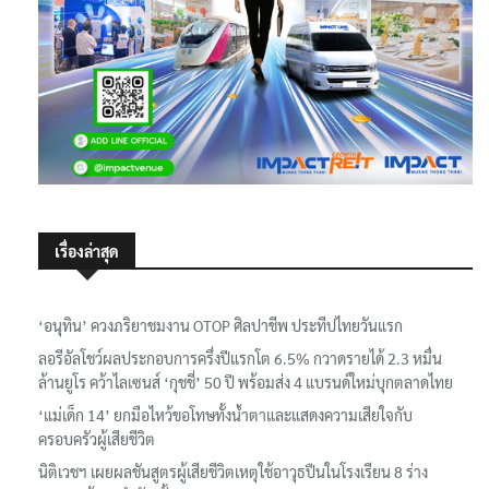
เรื่องล่าสุด
‘อนุทิน’ ควงภริยาชมงาน OTOP ศิลปาชีพ ประทีปไทยวันแรก
ลอรีอัลโชว์ผลประกอบการครึ่งปีแรกโต 6.5% กวาดรายได้ 2.3 หมื่น
ล้านยูโร คว้าไลเซนส์ ‘กุชชี่’ 50 ปี พร้อมส่ง 4 แบรนด์ใหม่บุกตลาดไทย
‘แม่เด็ก 14’ ยกมือไหว้ขอโทษทั้งน้ำตาและแสดงความเสียใจกับ
ครอบครัวผู้เสียชีวิต