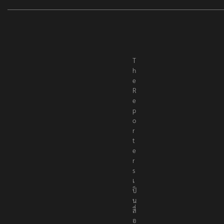
T
h
e
R
e
p
o
r
t
e
r
s
เ
ป็
น