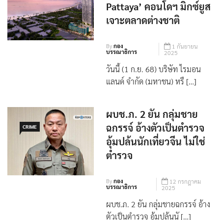
RML ขยายการลงทุนสู่
พัทยา เปิดตัว ‘Tait
PROPERTY
Pattaya’ คอนโดฯ มิกซ์ยูส
เจาะตลาดต่างชาติ
By
กอง
1 กันยายน
บรรณาธิการ
2025
วันนี้ (1 ก.ย. 68) บริษัท ไรมอน
แลนด์ จำกัด (มหาชน) หรื […]
ผบช.ภ. 2 ยัน กลุ่มชาย
ฉกรรจ์ อ้างตัวเป็นตำรวจ
CRIME
อุ้มปล้นนักเที่ยวจีน ไม่ใช่
ตำรวจ
By
กอง
12 กรกฎาคม
บรรณาธิการ
2025