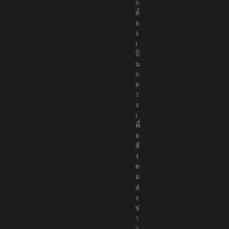
ง
ถู
ก
ต้
อ
ง
เ
ป็
น
ก
ล
า
ง
เ
พื่
อ
สั
ง
ค
ม
ส่
ง