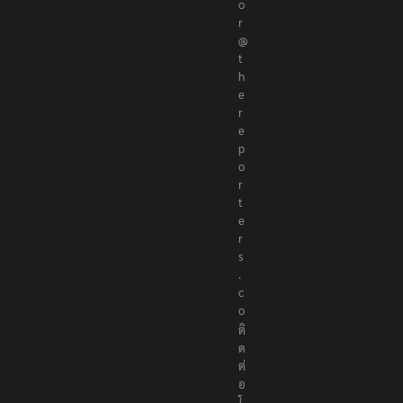
i
t
o
r
@
t
h
e
r
e
p
o
r
t
e
r
s
.
c
o
ติ
ด