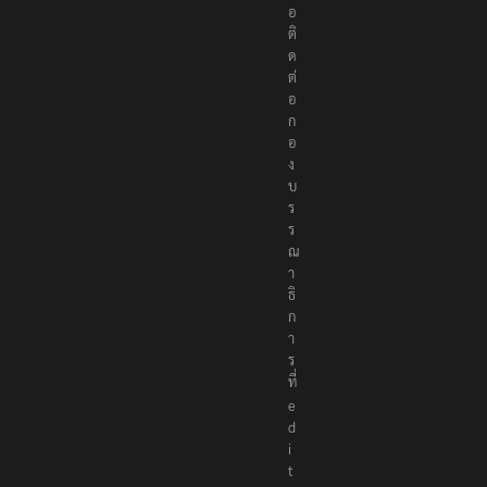
ห
รื
อ
ติ
ด
ต่
อ
ก
อ
ง
บ
ร
ร
ณ
า
ธิ
ก
า
ร
ที่
e
d