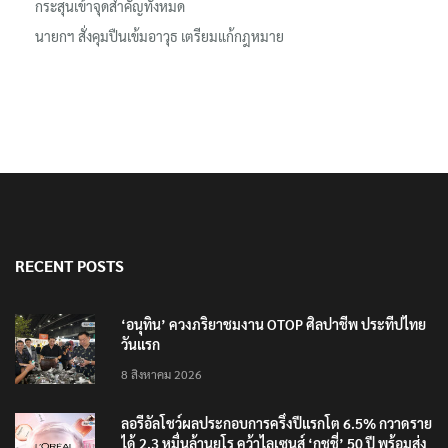
นิติเวชฯ เผยผลชันสูตรผู้เสียชีวิตเหตุใช้อาวุธปืนในโรงเรียน 8 ร่าง
กระสุนเข้าจุดสำคัญทั้งหมด
นายกฯ สั่งคุมปืนเข้มอาวุธ เตรียมแก้กฎหมาย
RECENT POSTS
‘อนุทิน’ ควงภริยาชมงาน OTOP ศิลปาชีพ ประทีปไทย
วันแรก
8 สิงหาคม 2026