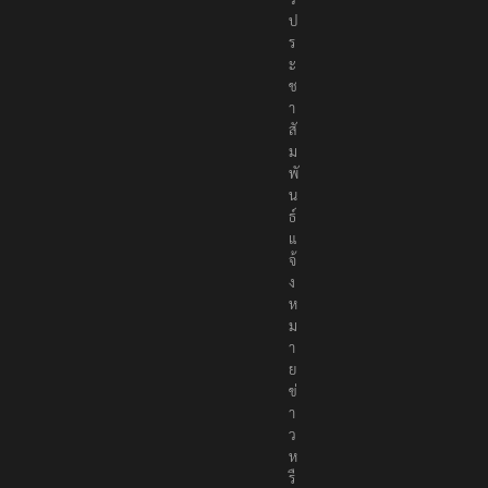
ข่
า
ว
ป
ร
ะ
ช
า
สั
ม
พั
น
ธ์
แ
จ้
ง
ห
ม
า
ย
ข่
า
ว