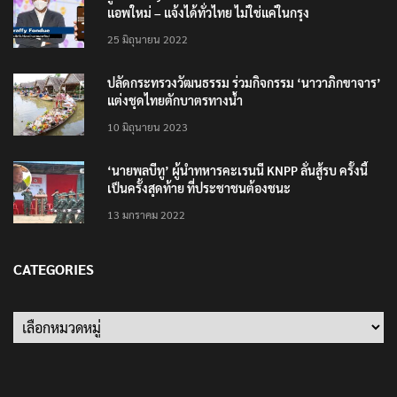
รู้จัก Traffy Fondue – แจ้งผ่านไลน์ได้ไม่ต้อง โหลด
แอพใหม่ – แจ้งได้ทั่วไทย ไม่ใช่แค่ในกรุง
25 มิถุนายน 2022
ปลัดกระทรวงวัฒนธรรม ร่วมกิจกรรม ‘นาวาภิกขาจาร’
แต่งชุดไทยตักบาตรทางน้ำ
10 มิถุนายน 2023
‘นายพลบีทู’ ผู้นำทหารคะเรนนี KNPP ลั่นสู้รบ ครั้งนี้
เป็นครั้งสุดท้าย ที่ประชาชนต้องชนะ
13 มกราคม 2022
CATEGORIES
Categories