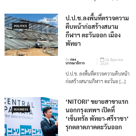
ผบช.ภ. 2 ยัน กลุ่มชายฉกรรจ์ อ้าง
ตัวเป็นตำรวจ อุ้มปล้นนั […]
ป.ป.ช.ลงพื้นที่ตรวจความ
คืบหน้าก่อสร้างสนาม
POLITICS
กีฬาฯ ตะวันออก เมือง
พัทยา
By
กอง
26 มิถุนายน
บรรณาธิการ
2025
ป.ป.ช. ลงพื้นที่ตรวจความคืบหน้า
ก่อสร้างสนามกีฬาฯ ตะวันอ […]
‘NITORI’ ขยายสาขาแรก
นอกกรุงเทพฯ เปิดที่
BUSINESS
‘เซ็นทรัล พัทยา-ศรีราชา’