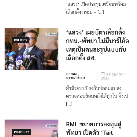
By
กอง
8 พฤษภาคม
บรรณาธิการ
2026
‘แสวง‘ เปิดประชุมเตรียมพร้อม
เลือกตั้ง กทม. – […]
‘แสวง’ เผยบัตรเลือกตั้ง
กทม.-พัทยา ไม่มีบาร์โค้ด
POLITICS
เหตุเป็นคนละรูปแบบกับ
เลือกตั้ง สส.
By
กอง
8 พฤษภาคม
บรรณาธิการ
2026
ย้ำมีระบบป้องกันปลอมแปลง-
ตรวจสอบย้อนหลังได้ทุกใบ ตั้งเป
[…]