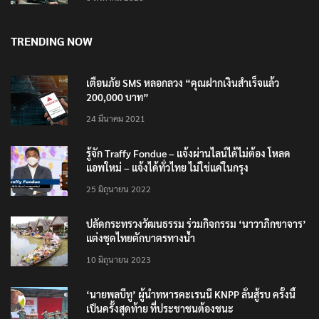
6 สิงหาคม 2026
TRENDING NOW
เตือนภัย SMS หลอกลวง “คุณฝากเงินสำเร็จแล้ว
200,000 บาท”
24 มีนาคม 2021
รู้จัก Traffy Fondue – แจ้งผ่านไลน์ได้ไม่ต้อง โหลด
แอพใหม่ – แจ้งได้ทั่วไทย ไม่ใช่แค่ในกรุง
25 มิถุนายน 2022
ปลัดกระทรวงวัฒนธรรม ร่วมกิจกรรม ‘นาวาภิกขาจาร’
แต่งชุดไทยตักบาตรทางน้ำ
10 มิถุนายน 2023
‘นายพลบีทู’ ผู้นำทหารคะเรนนี KNPP ลั่นสู้รบ ครั้งนี้