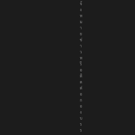
แ
จ้
ง
ห
ม
า
ย
ข่
า
ว
ห
รื
อ
ติ
ด
ต่
อ
ก
อ
ง
บ
ร