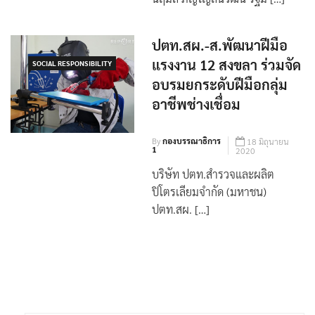
นฤมล ภิญโญสินวัฒน์ รัฐม […]
ปตท.สผ.-ส.พัฒนาฝีมือ
แรงงาน 12 สงขลา ร่วมจัด
SOCIAL RESPONSIBILITY
อบรมยกระดับฝีมือกลุ่ม
อาชีพช่างเชื่อม
By
กองบรรณาธิการ
18 มิถุนายน
1
2020
บริษัท ปตท.สำรวจและผลิต
ปิโตรเลียมจำกัด (มหาชน)
ปตท.สผ. […]