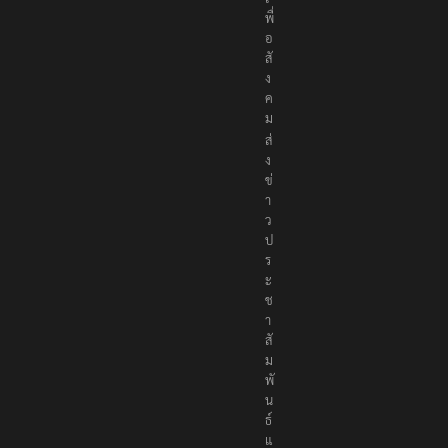
เ
พื่
อ
สั
ง
ค
ม
ส่
ง
ข่
า
ว
ป
ร
ะ
ช
า
สั
ม
พั
น
ธ์