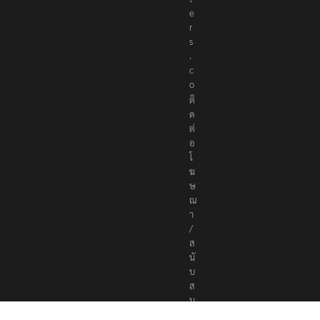
t
e
r
s
.
c
o
ติ
ด
ต่
อ
โ
ฆ
ษ
ณ
า
/
ส
นั
บ
ส
นุ