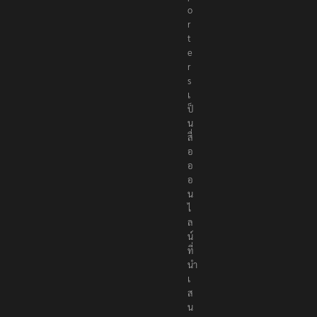
p
o
r
t
e
r
s
เ
ป็
น
สื่
อ
อ
อ
น
ไ
ล
น์
ที่
นำ
เ
ส