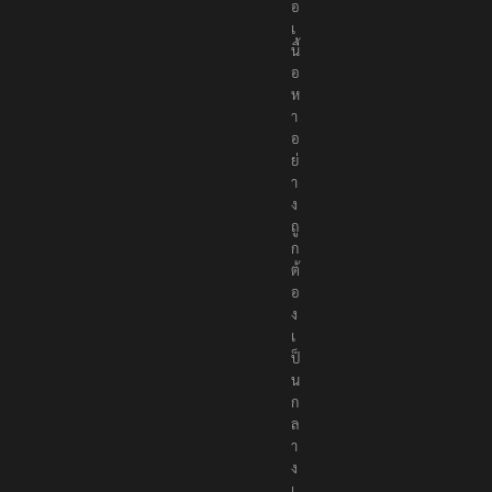
น
อ
เ
นื้
อ
ห
า
อ
ย่
า
ง
ถู
ก
ต้
อ
ง
เ
ป็
น
ก
ล
า
ง