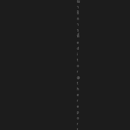
ร
ณ
า
ธิ
ก
า
ร
ที่
e
d
i
t
o
r
@
t
h
e
r
e
p
o
r