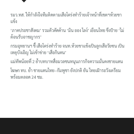
เรื่องล่าสุด
รมว.ทส. ให้กำลังใจทีมติดตามเสือโคร่งทำร้ายเจ้าหน้าที่เขตฯห้วยขา
แข้ง
‘ภาคประชาสังคม’ รวมตัวคัดค้าน ‘มิน ออง ไลง์’ เยือนไทย ขึงป้าย ‘ไม่
ต้อนรับอาชญากร’
กรมอุทยานฯ ชี้ เสือโคร่งทำร้าย จนท.ห้วยขาแข้งเป็นลูกเสือวัยซน เป็น
เหตุบังเอิญ ไม่เข้าข่าย ‘เสือกินคน’
แม่ทัพน้อยที่ 2 ย้ำบทบาทสื่อมวลชนหนุนภารกิจความมั่นคงชายแดน
โฆษก ทบ. ย้ำ ชายแดนไทย–กัมพูชา ยังปกติ ยัน ไทยเฝ้าระวังเตรียม
พร้อมตลอด 24 ชม.