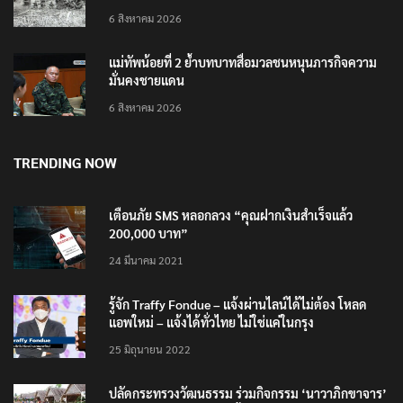
เสือวัยซน เป็นเหตุบังเอิญ ไม่เข้าข่าย ‘เสือกินคน’
6 สิงหาคม 2026
แม่ทัพน้อยที่ 2 ย้ำบทบาทสื่อมวลชนหนุนภารกิจความ
มั่นคงชายแดน
6 สิงหาคม 2026
TRENDING NOW
เตือนภัย SMS หลอกลวง “คุณฝากเงินสำเร็จแล้ว
200,000 บาท”
24 มีนาคม 2021
รู้จัก Traffy Fondue – แจ้งผ่านไลน์ได้ไม่ต้อง โหลด
แอพใหม่ – แจ้งได้ทั่วไทย ไม่ใช่แค่ในกรุง
25 มิถุนายน 2022