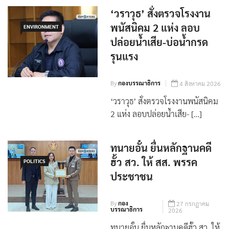
‘วราวุธ’ สั่งตรวจโรงงาน
พนัสนิคม 2 แห่ง ลอบ
ENVIRONMENT
ปล่อยน้ำเสีย-บ่อน้ำกรด
รุนแรง
By
กองบรรณาธิการ
4 สิงหาคม 2026
‘วราวุธ’ สั่งตรวจโรงงานพนัสนิคม
2 แห่ง ลอบปล่อยน้ำเสีย- […]
ทนายอั๋น ยื่นหลักฐานคดี
ฮั้ว สว. ให้ สส. พรรค
POLITICS
ประชาชน
By
กอง
27 กรกฎาคม
บรรณาธิการ
2026