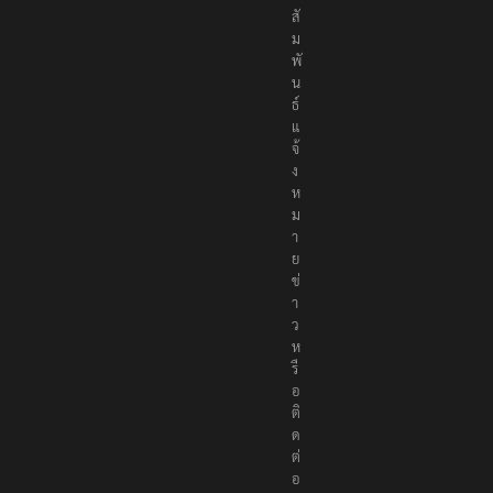
า
สั
ม
พั
น
ธ์
แ
จ้
ง
ห
ม
า
ย
ข่
า
ว
ห
รื
อ
ติ
ด
ต่