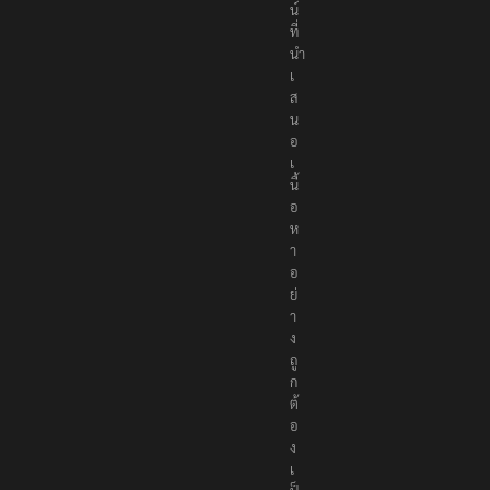
ล
น์
ที่
นำ
เ
ส
น
อ
เ
นื้
อ
ห
า
อ
ย่
า
ง
ถู
ก
ต้
อ
ง