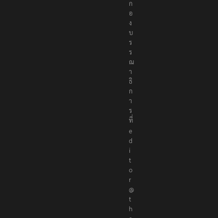
อ
ก
อ
ง
บ
ร
ร
ณ
า
ธิ
ก
า
ร
ที่
e
d
i
t
o
r
@
t