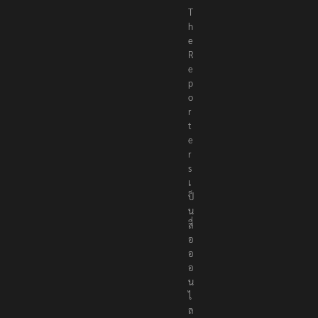
T
h
e
R
e
p
o
r
t
e
r
s
เ
ป็
น
สื่
อ
อ
อ
น
ไ