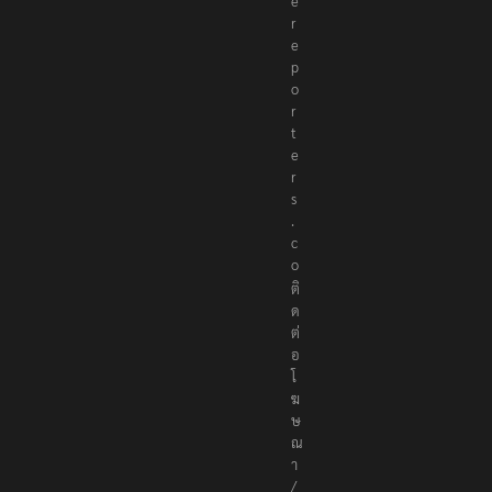
h
e
r
e
p
o
r
t
e
r
s
.
c
o
ติ
ด
ต่
อ
โ
ฆ
ษ
ณ
า