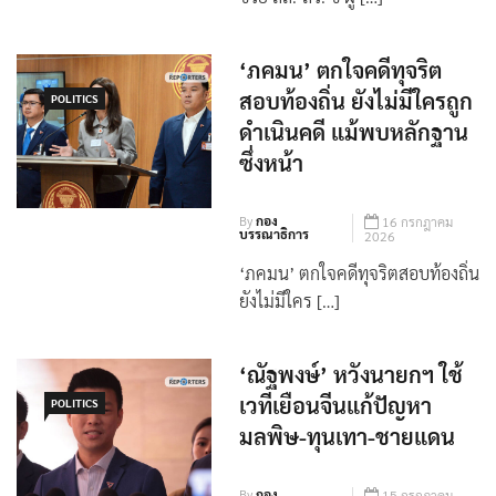
ช่วย สส.-สว. ชี้ ผู […]
‘ภคมน’ ตกใจคดีทุจริต
สอบท้องถิ่น ยังไม่มีใครถูก
POLITICS
ดำเนินคดี แม้พบหลักฐาน
ซึ่งหน้า
By
กอง
16 กรกฎาคม
บรรณาธิการ
2026
‘ภคมน’ ตกใจคดีทุจริตสอบท้องถิ่น
ยังไม่มีใคร […]
‘ณัฐพงษ์’ หวังนายกฯ ใช้
เวทีเยือนจีนแก้ปัญหา
POLITICS
มลพิษ-ทุนเทา-ชายแดน