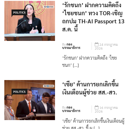
‘รักชนก’ ฝากความคิดถึง
‘ไชยชนก’ ทวง TOR-เชิญ
POLITICS
ถกปม TH-AI Passport 13
ส.ค. นี้
By
กอง
24 กรกฎาคม
บรรณาธิการ
2026
‘รักชนก’ ฝากความคิดถึง ‘ไชย
ชนก’ […]
‘เซีย’ ค้านการยกเลิกขึ้น
เงินเดือนผู้ช่วย สส.-สว.
POLITICS
By
กอง
16 กรกฎาคม
บรรณาธิการ
2026
‘เซีย’ ค้านการยกเลิกขึ้นเงินเดือนผู้