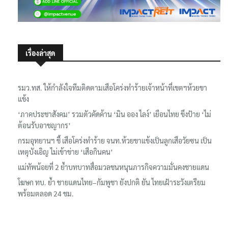
เรื่องล่าสุด
รมว.ทส. ให้กำลังใจทีมติดตามเสือโคร่งทำร้ายเจ้าหน้าที่เขตฯห้วยขา
แข้ง
‘ภาคประชาสังคม’ รวมตัวคัดค้าน ‘มิน ออง ไลง์’ เยือนไทย ขึงป้าย ‘ไม่
ต้อนรับอาชญากร’
กรมอุทยานฯ ชี้ เสือโคร่งทำร้าย จนท.ห้วยขาแข้งเป็นลูกเสือวัยซน เป็น
เหตุบังเอิญ ไม่เข้าข่าย ‘เสือกินคน’
แม่ทัพน้อยที่ 2 ย้ำบทบาทสื่อมวลชนหนุนภารกิจความมั่นคงชายแดน
โฆษก ทบ. ย้ำ ชายแดนไทย–กัมพูชา ยังปกติ ยัน ไทยเฝ้าระวังเตรียม
พร้อมตลอด 24 ชม.