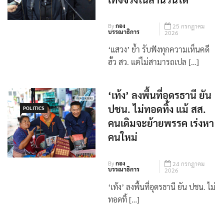
เท็จจริงในสำนวนได้
By
กอง
25 กรกฎาคม
บรรณาธิการ
2026
‘แสวง’ ย้ำ รับฟังทุกความเห็นคดี
ฮั้ว สว. แต่ไม่สามารถเปล […]
‘เท้ง’ ลงพื้นที่อุดรธานี ยัน
ปชน. ไม่ทอดทิ้ง แม้ สส.
POLITICS
คนเดิมจะย้ายพรรค เร่งหา
คนใหม่
By
กอง
24 กรกฎาคม
บรรณาธิการ
2026
‘เท้ง’ ลงพื้นที่อุดรธานี ยัน ปชน. ไม่
ทอดทิ้ […]