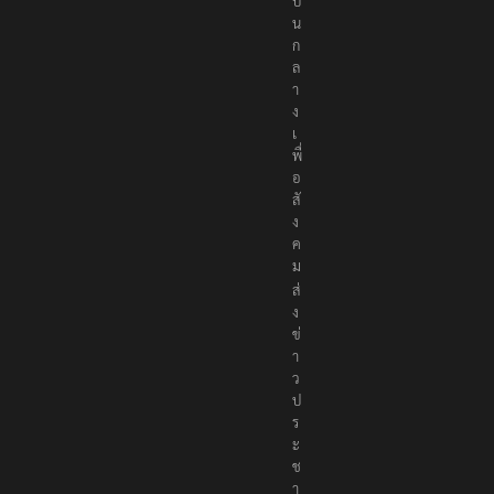
เ
ป็
น
ก
ล
า
ง
เ
พื่
อ
สั
ง
ค
ม
ส่
ง
ข่
า
ว
ป
ร
ะ
ช