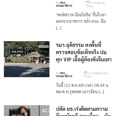
By
กอง
8 กรกฎาคม
บรรณาธิการ
2026
‘พงษ์สวาท นีละโยธิน’ ยื่นใบลา
ออกจากราชการ หลัง ครม. มีม
[…]
รมว.ยุติธรรม ลงพื้นที่
ตรวจสอบข้อเท็จจริง ปม
POLITICS
คุก VIP เอื้อผู้ต้องขังจีนเทา
By
กอง
22 พฤศจิกายน
บรรณาธิการ
2025
วันนี้ (22 พ.ย.68) เวลา 08.44 น.
พล.ต.ท.รุทธพล เนาวรัตน […]
ปลัด ยธ.เร่งติดตามความ
POLITICS