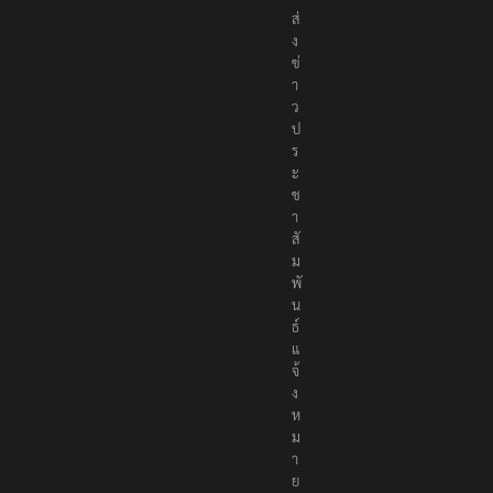
ส่
ง
ข่
า
ว
ป
ร
ะ
ช
า
สั
ม
พั
น
ธ์
แ
จ้
ง
ห
ม
า
ย