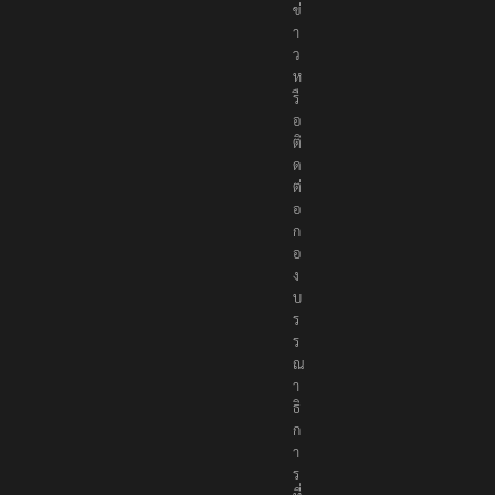
ข่
า
ว
ห
รื
อ
ติ
ด
ต่
อ
ก
อ
ง
บ
ร
ร
ณ
า
ธิ
ก
า
ร