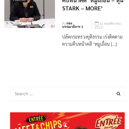
คืบหน้าคดี ‘หมูเถื่อน – หุ้น
STARK – MORE’
By
กอง
22 พฤศจิกายน
บรรณาธิการ 1
2023
ปลัดกระทรวงยุติธรรม เร่งติดตาม
ความคืบหน้าคดี ‘หมูเถื่อน […]