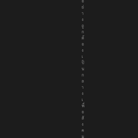
อ
ย่
า
ง
ถู
ก
ต้
อ
ง
เ
ป็
น
ก
ล
า
ง
เ
พื่
อ
สั
ง
ค
ม