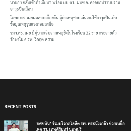
นายกฯ กลับเข้าทำเนียบฯ พร้อม ผบ.ตร.-ผบช.ก. คาดถกปราบปราม
อาวุธปืนเถื่อน
โฆษก ตร. เผยผลสอบเบื้องต้น ผู้ก่อเหตุชอบเล่นเกมใช้อาวุธปืน-ค้น
ข้อมูลเหตุรุนแรงก่อนลงมือ
รมว.สธ. เผย มีผู้บาดเจ็บจากเหตุยิงในโรงเรียน 22 ราย กระจายตัว
รักษาใน 6 รพ. วิกฤต 9 ราย
RECENT POSTS
‘ยศชนัน’ ร่วมบริจาคโลหิต รพ. พระนั่งเกล้า ช่วยเหยื่อ
เหตุ รร. เทพศิรินทร์ นนทบุรี