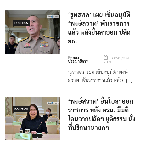
‘รุทธพล’ เผย เซ็นอนุมัติ
‘พงษ์สวาท’ พ้นราชการ
POLITICS
แล้ว หลังยื่นลาออก ปลัด
ยธ.
By
กอง
13 กรกฎาคม
บรรณาธิการ
2026
‘รุทธพล’ เผย เซ็นอนุมัติ ‘พงษ์
สวาท’ พ้นราชการแล้ว หลังย […]
‘พงษ์สวาท’ ยื่นใบลาออก
ราชการ หลัง ครม. มีมติ
POLITICS
โอนจากปลัดฯ ยุติธรรม นั่ง
ที่ปรึกษานายกฯ