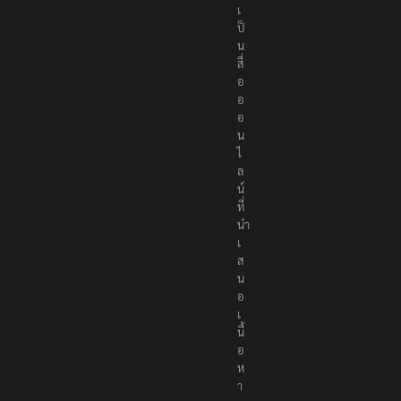
เ
ป็
น
สื่
อ
อ
อ
น
ไ
ล
น์
ที่
นำ
เ
ส
น
อ
เ
นื้
อ
ห
า