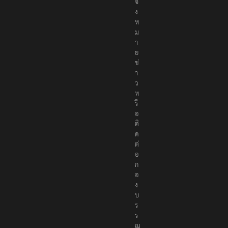
ธ์
แ
จ้
ง
ห
ม
า
ย
ข่
า
ว
ห
รื
อ
ติ
ด
ต่
อ
ก
อ
ง
บ
ร