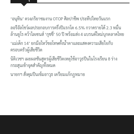
เรื่องล่าสุด
‘อนุทิน’ ควงภริยาชมงาน OTOP ศิลปาชีพ ประทีปไทยวันแรก
ลอรีอัลโชว์ผลประกอบการครึ่งปีแรกโต 6.5% กวาดรายได้ 2.3 หมื่น
ล้านยูโร คว้าไลเซนส์ ‘กุชชี่’ 50 ปี พร้อมส่ง 4 แบรนด์ใหม่บุกตลาดไทย
‘แม่เด็ก 14’ ยกมือไหว้ขอโทษทั้งน้ำตาและแสดงความเสียใจกับ
ครอบครัวผู้เสียชีวิต
นิติเวชฯ เผยผลชันสูตรผู้เสียชีวิตเหตุใช้อาวุธปืนในโรงเรียน 8 ร่าง
กระสุนเข้าจุดสำคัญทั้งหมด
นายกฯ สั่งคุมปืนเข้มอาวุธ เตรียมแก้กฎหมาย