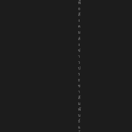
ง
เ
พื่
อ
สั
ง
ค
ม
ส่
ง
ข่
า
ว
ป
ร
ะ
ช
า
สั
ม
พั
น