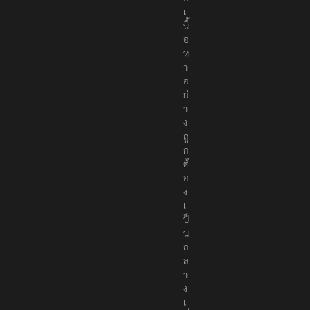
น
อ
เ
นื้
อ
ห
า
อ
ย่
า
ง
ถู
ก
ต้
อ
ง
เ
ป็
น
ก
ล
า