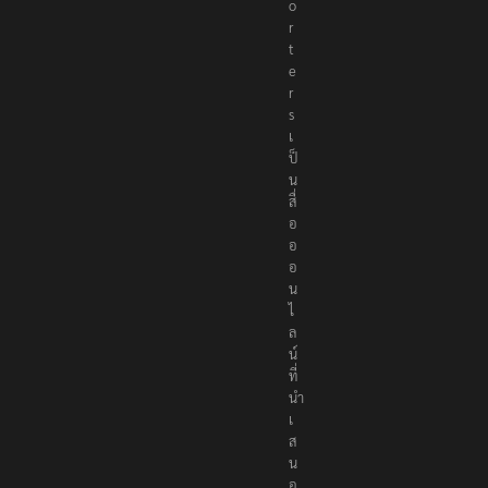
e
p
o
r
t
e
r
s
เ
ป็
น
สื่
อ
อ
อ
น
ไ
ล
น์
ที่
นำ
เ
ส