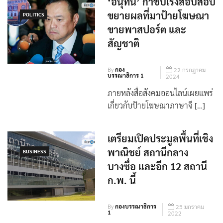
‘อนุทิน’ กำชับเร่งสอบสอบ
ขยายผลที่มาป้ายโฆษณา
POLITICS
ขายพาสปอร์ต และ
สัญชาติ
By
กอง
22 กรกฎาคม
บรรณาธิการ 1
2024
ภายหลังสื่อสังคมออนไลน์เผยแพร่
เกี่ยวกับป้ายโฆษณาภาษาจี […]
เตรียมเปิดประมูลพื้นที่เชิง
พาณิชย์ สถานีกลาง
BUSINESS
บางซื่อ และอีก 12 สถานี
ก.พ. นี้