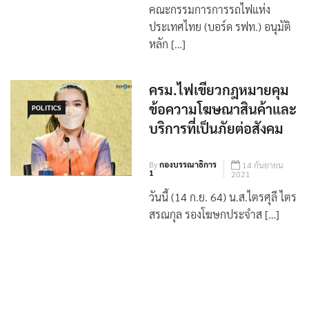
By
กองบรรณาธิการ
25 มกราคม
1
2022
คณะกรรมการการรถไฟแห่ง
ประเทศไทย (บอร์ด รฟท.) อนุมัติ
หลัก […]
ครม.ไฟเขียวกฎหมายคุม
ข้อความโฆษณาสินค้าและ
POLITICS
บริการที่เป็นภัยต่อสังคม
By
กองบรรณาธิการ
14 กันยายน
1
2021
วันนี้ (14 ก.ย. 64) น.ส.ไตรศุลี ไตร
สรณกุล รองโฆษกประจำส […]