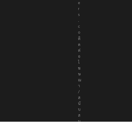
r
t
e
r
s
.
c
o
ติ
ด
ต่
อ
โ
ฆ
ษ
ณ
า
/
ส
นั
บ
ส