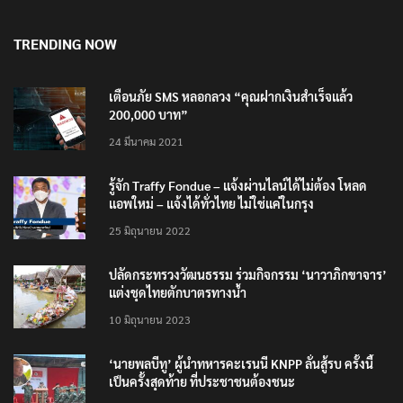
8 สิงหาคม 2026
TRENDING NOW
เตือนภัย SMS หลอกลวง “คุณฝากเงินสำเร็จแล้ว
200,000 บาท”
24 มีนาคม 2021
รู้จัก Traffy Fondue – แจ้งผ่านไลน์ได้ไม่ต้อง โหลด
แอพใหม่ – แจ้งได้ทั่วไทย ไม่ใช่แค่ในกรุง
25 มิถุนายน 2022
ปลัดกระทรวงวัฒนธรรม ร่วมกิจกรรม ‘นาวาภิกขาจาร’
แต่งชุดไทยตักบาตรทางน้ำ
10 มิถุนายน 2023
‘นายพลบีทู’ ผู้นำทหารคะเรนนี KNPP ลั่นสู้รบ ครั้งนี้