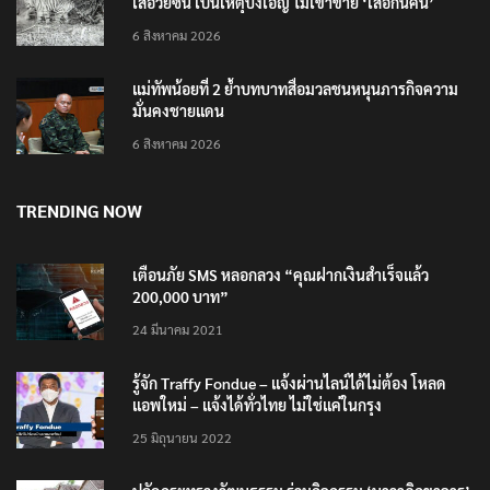
กรมอุทยานฯ ชี้ เสือโคร่งทำร้าย จนท.ห้วยขาแข้งเป็นลูก
เสือวัยซน เป็นเหตุบังเอิญ ไม่เข้าข่าย ‘เสือกินคน’
6 สิงหาคม 2026
แม่ทัพน้อยที่ 2 ย้ำบทบาทสื่อมวลชนหนุนภารกิจความ
มั่นคงชายแดน
6 สิงหาคม 2026
TRENDING NOW
เตือนภัย SMS หลอกลวง “คุณฝากเงินสำเร็จแล้ว
200,000 บาท”
24 มีนาคม 2021
รู้จัก Traffy Fondue – แจ้งผ่านไลน์ได้ไม่ต้อง โหลด
แอพใหม่ – แจ้งได้ทั่วไทย ไม่ใช่แค่ในกรุง
25 มิถุนายน 2022