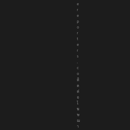
h
e
r
e
p
o
r
t
e
r
s
.
c
o
ติ
ด
ต่
อ
โ
ฆ
ษ
ณ