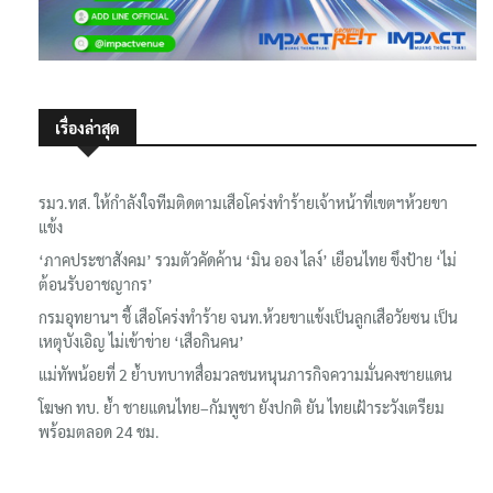
เรื่องล่าสุด
รมว.ทส. ให้กำลังใจทีมติดตามเสือโคร่งทำร้ายเจ้าหน้าที่เขตฯห้วยขา
แข้ง
‘ภาคประชาสังคม’ รวมตัวคัดค้าน ‘มิน ออง ไลง์’ เยือนไทย ขึงป้าย ‘ไม่
ต้อนรับอาชญากร’
กรมอุทยานฯ ชี้ เสือโคร่งทำร้าย จนท.ห้วยขาแข้งเป็นลูกเสือวัยซน เป็น
เหตุบังเอิญ ไม่เข้าข่าย ‘เสือกินคน’
แม่ทัพน้อยที่ 2 ย้ำบทบาทสื่อมวลชนหนุนภารกิจความมั่นคงชายแดน
โฆษก ทบ. ย้ำ ชายแดนไทย–กัมพูชา ยังปกติ ยัน ไทยเฝ้าระวังเตรียม
พร้อมตลอด 24 ชม.