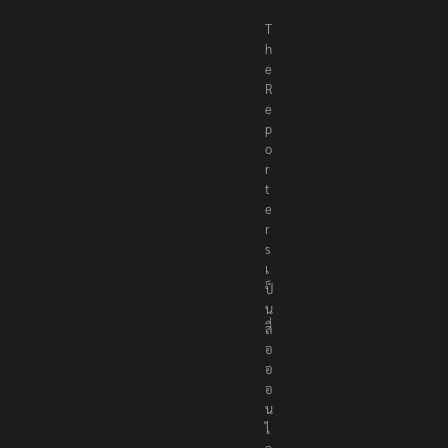
T
h
e
R
e
p
o
r
t
e
r
s
เ
ป็
น
สื่
อ
อ
อ
น