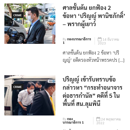
ศาลชั้นต้น ยกฟ้อง 2
ข้อหา ‘ปริญญ์ พานิชภักดิ์’
CRIME
– พรากผู้เยาว์
By
กองบรรณาธิการ
14 ธันวาคม
1
2023
ศาลชั้นต้น ยกฟ้อง 2 ข้อหา ‘ปริ
ญญ์’ อดีตรองหัวหน้าพรรคปร […]
ปริญญ์ เข้ารับทราบข้อ
กล่าวหา “กระทำอนาจาร
CRIME
ต่อธารกำนัล” คดีที่ 5 ใน
พื้นที่ สน.ลุมพินี
By
กอง
24 พฤษภาคม
บรรณาธิการ 1
2022