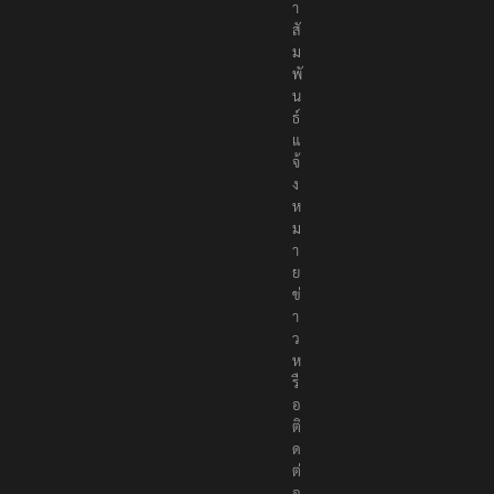
ช
า
สั
ม
พั
น
ธ์
แ
จ้
ง
ห
ม
า
ย
ข่
า
ว
ห
รื
อ
ติ
ด
ต่