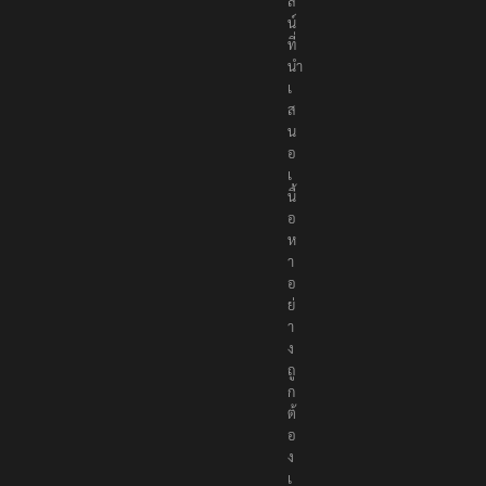
ไ
ล
น์
ที่
นำ
เ
ส
น
อ
เ
นื้
อ
ห
า
อ
ย่
า
ง
ถู
ก
ต้
อ
ง