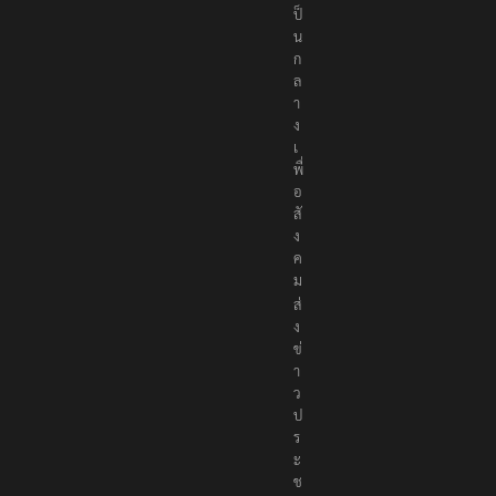
เ
ป็
น
ก
ล
า
ง
เ
พื่
อ
สั
ง
ค
ม
ส่
ง
ข่
า
ว
ป
ร
ะ