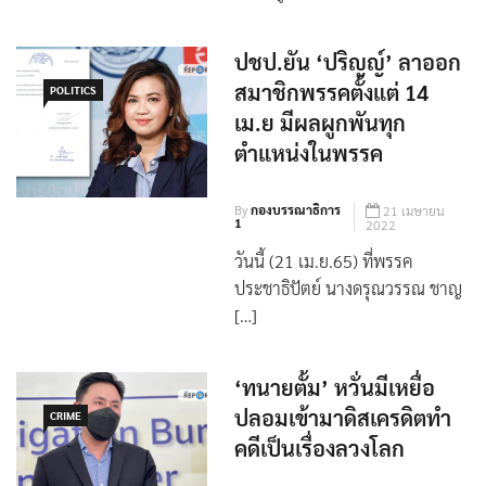
พรากผู้เยาว์ฯ ที่ สน.ห้วยขวา […]
ปชป.ยัน ‘ปริญญ์’ ลาออก
สมาชิกพรรคตั้งแต่ 14
POLITICS
เม.ย มีผลผูกพันทุก
ตำแหน่งในพรรค
By
กองบรรณาธิการ
21 เมษายน
1
2022
วันนี้ (21 เม.ย.65) ที่พรรค
ประชาธิปัตย์ นางดรุณวรรณ ชาญ
[…]
‘ทนายตั้ม’ หวั่นมีเหยื่อ
ปลอมเข้ามาดิสเครดิตทำ
CRIME
คดีเป็นเรื่องลวงโลก