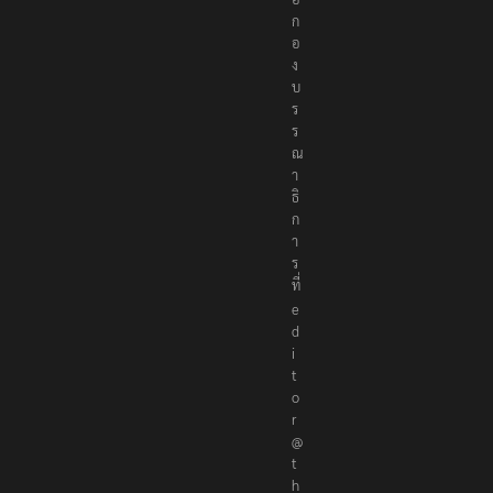
อ
ก
อ
ง
บ
ร
ร
ณ
า
ธิ
ก
า
ร
ที่
e
d
i
t
o
r
@
t