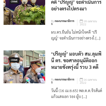
ผบ.ตร.ยืนยัน ไม่หนักใจ
คดี ‘ปริญญ์’ จะดำเนินการ
CRIME
อย่างตรงไปตรงมา
By
กองบรรณาธิการ
18 เมษายน
1
2022
ผบ.ตร.ยืนยัน ไม่หนักใจคดี ‘ปริ
ญญ์’ จะดำเนินการอย่างตรงไ […]
‘ปริญญ์’ มอบตัว สน.ลุมพิ
นี ตร. ขอศาลอนุมัติออก
CRIME
หมายขังพรุ่งนี้ รวบ 3 คดี
By
กองบรรณาธิการ
16 เมษายน
1
2022
วันนี้ (16 เม.ย.65) พล.ต.ต.จิรสันต์
แก้วแสงเอก รอง ผู้บ […]