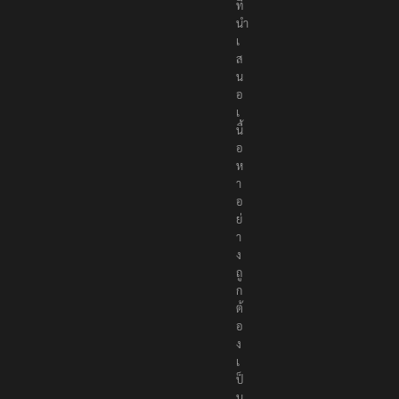
ที่
นำ
เ
ส
น
อ
เ
นื้
อ
ห
า
อ
ย่
า
ง
ถู
ก
ต้
อ
ง
เ
ป็
น