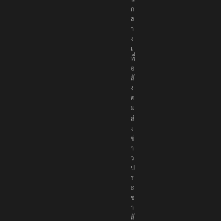
ก
ล
า
ง
เ
พื่
อ
สั
ง
ค
ม
ส่
ง
ข่
า
ว
ป
ร
ะ
ช
า
สั