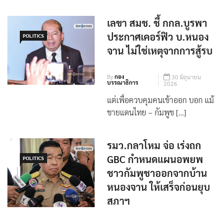
เลขา สมช. ชี้ กกล.บูรพา
ประกาศเคอร์ฟิว บ.หนอง
POLITICS
จาน ไม่ใช่เหตุจากการสู้รบ
By
กอง
30 มิถุนายน
บรรณาธิการ
2026
แต่เพื่อควบคุมคนเข้าออก บอก แม้
ชายแดนไทย – กัมพูช […]
รมว.กลาโหม จ่อ เร่งถก
GBC กำหนดแผนอพยพ
POLITICS
ชาวกัมพูชาออกจากบ้าน
หนองจาน ให้เสร็จก่อนยุบ
สภาฯ