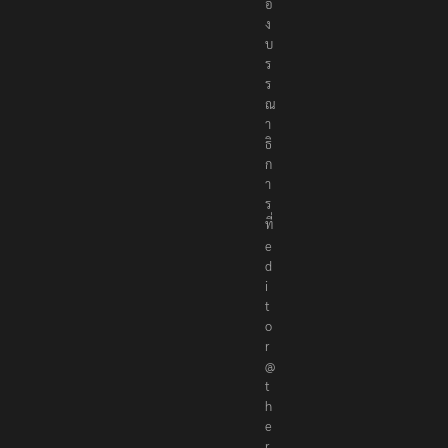
อ
ง
บ
ร
ร
ณ
า
ธิ
ก
า
ร
ที่
e
d
i
t
o
r
@
t
h
e
r