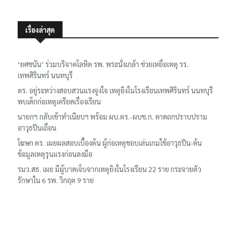
เรื่องล่าสุด
‘ยศชนัน’ ร่วมบริจาคโลหิต รพ. พระนั่งเกล้า ช่วยเหยื่อเหตุ รร.
เทพศิรินทร์ นนทบุรี
ตร. อยู่ระหว่างสอบสวนแรงจูงใจ เหตุยิงในโรงเรียนเทพศิรินทร์ นนทบุรี
พบเด็กก่อเหตุเครียดเรื่องเรียน
นายกฯ กลับเข้าทำเนียบฯ พร้อม ผบ.ตร.-ผบช.ก. คาดถกปราบปราม
อาวุธปืนเถื่อน
โฆษก ตร. เผยผลสอบเบื้องต้น ผู้ก่อเหตุชอบเล่นเกมใช้อาวุธปืน-ค้น
ข้อมูลเหตุรุนแรงก่อนลงมือ
รมว.สธ. เผย มีผู้บาดเจ็บจากเหตุยิงในโรงเรียน 22 ราย กระจายตัว
รักษาใน 6 รพ. วิกฤต 9 ราย