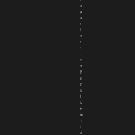
e
p
o
r
t
e
r
s
.
c
o
ติ
ด
ต่
อ
โ
ฆ
ษ
ณ
า
/
ส