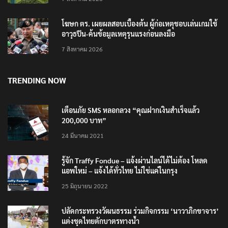
โฆษก ตร. เผยผลสอบเบื้องต้น ผู้ก่อเหตุชอบเล่นเกมใช้
อาวุธปืน-ค้นข้อมูลเหตุรุนแรงก่อนลงมือ
7 สิงหาคม 2026
TRENDING NOW
เตือนภัย SMS หลอกลวง “คุณฝากเงินสำเร็จแล้ว
200,000 บาท”
24 มีนาคม 2021
รู้จัก Traffy Fondue – แจ้งผ่านไลน์ได้ไม่ต้อง โหลด
แอพใหม่ – แจ้งได้ทั่วไทย ไม่ใช่แค่ในกรุง
25 มิถุนายน 2022
ปลัดกระทรวงวัฒนธรรม ร่วมกิจกรรม ‘นาวาภิกขาจาร’
แต่งชุดไทยตักบาตรทางน้ำ