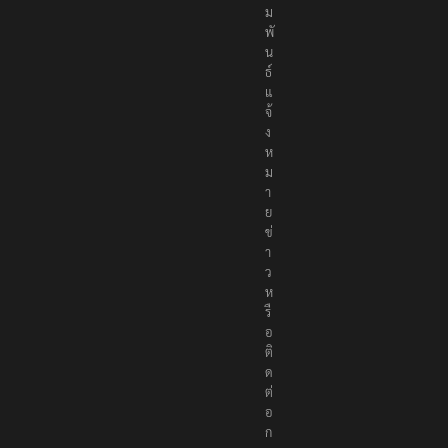
ม
พั
น
ธ์
แ
จ้
ง
ห
ม
า
ย
ข่
า
ว
ห
รื
อ
ติ
ด
ต่
อ
ก