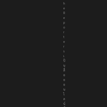
h
e
R
e
p
o
r
t
e
r
s
เ
ป็
น
สื่
อ
อ
อ
น
ไ
ล
น์