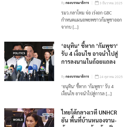
By
กองบรรณาธิการ
3 ธันวาคม 2025
รมว.กลาโหม จ่อ เร่งถก GBC
กำหนดแผนอพยพชาวกัมพูชาออก
จากบ […]
‘อนุทิน‘ ชี้หาก ’กัมพูชา‘
รับ 4 เงื่อนไข อาจนำไปสู่
POLITICS
การลงนามในถ้อยแถลง
By
กองบรรณาธิการ
24 ตุลาคม 2025
‘อนุทิน‘ ชี้หาก ’กัมพูชา‘ รับ 4
เงื่อนไข อาจนำไปสู่การล […]
ไทยโต้กลางเวที UNHCR
ยัน พื้นที่บ้านหนองจาน-
WORLD