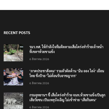
RECENT POSTS
รมว.ทส. ให้กำลังใจทีมติดตามเสือโคร่งทำร้ายเจ้าหน้า
ที่เขตฯห้วยขาแข้ง
6 สิงหาคม 2026
‘ภาคประชาสังคม’ รวมตัวคัดค้าน ‘มิน ออง ไลง์’ เยือน
ไทย ขึงป้าย ‘ไม่ต้อนรับอาชญากร’
6 สิงหาคม 2026
กรมอุทยานฯ ชี้ เสือโคร่งทำร้าย จนท.ห้วยขาแข้งเป็นลูก
เสือวัยซน เป็นเหตุบังเอิญ ไม่เข้าข่าย ‘เสือกินคน’