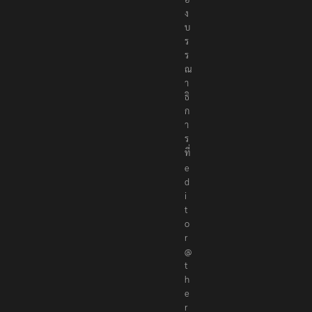
อ
ง
บ
ร
ร
ณ
า
ธิ
ก
า
ร
ที่
e
d
i
t
o
r
@
t
h
e