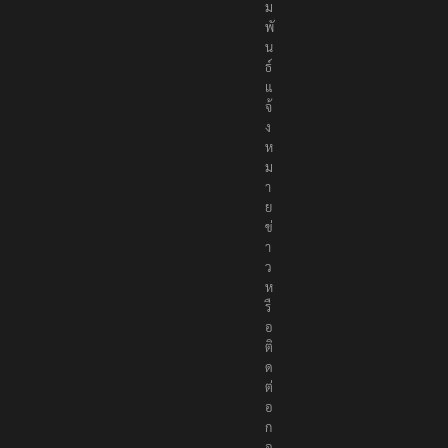
สั
ม
พั
น
ธ์
แ
จ้
ง
ห
ม
า
ย
ข่
า
ว
ห
รื
อ
ติ
ด
ต่
อ
ก