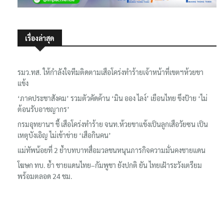
เรื่องล่าสุด
รมว.ทส. ให้กำลังใจทีมติดตามเสือโคร่งทำร้ายเจ้าหน้าที่เขตฯห้วยขา
แข้ง
‘ภาคประชาสังคม’ รวมตัวคัดค้าน ‘มิน ออง ไลง์’ เยือนไทย ขึงป้าย ‘ไม่
ต้อนรับอาชญากร’
กรมอุทยานฯ ชี้ เสือโคร่งทำร้าย จนท.ห้วยขาแข้งเป็นลูกเสือวัยซน เป็น
เหตุบังเอิญ ไม่เข้าข่าย ‘เสือกินคน’
แม่ทัพน้อยที่ 2 ย้ำบทบาทสื่อมวลชนหนุนภารกิจความมั่นคงชายแดน
โฆษก ทบ. ย้ำ ชายแดนไทย–กัมพูชา ยังปกติ ยัน ไทยเฝ้าระวังเตรียม
พร้อมตลอด 24 ชม.