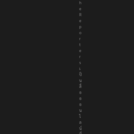
T
h
e
R
e
p
o
r
t
e
r
s
เ
ป็
น
สื่
อ
อ
อ
น
ไ
ล