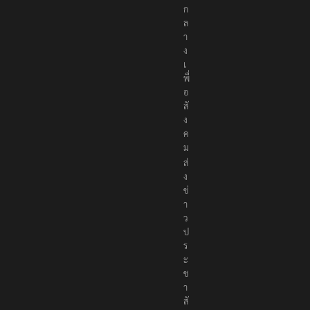
น
ก
ล
า
ง
เ
พื่
อ
สั
ง
ค
ม
ส่
ง
ข่
า
ว
ป
ร
ะ
ช
า