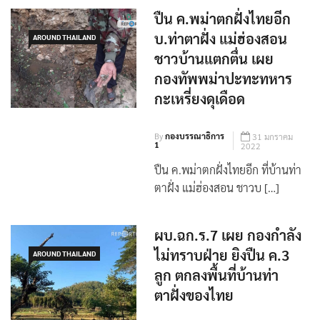
ปืน ค.พม่าตกฝั่งไทยอีก
บ.ท่าตาฝั่ง แม่ฮ่องสอน
AROUND THAILAND
ชาวบ้านแตกตื่น เผย
กองทัพพม่าปะทะทหาร
กะเหรี่ยงดุเดือด
By
กองบรรณาธิการ
31 มกราคม
1
2022
ปืน ค.พม่าตกฝั่งไทยอีก ที่บ้านท่า
ตาฝั่ง แม่ฮ่องสอน ชาวบ […]
ผบ.ฉก.ร.7 เผย กองกำลัง
ไม่ทราบฝ่าย ยิงปืน ค.3
AROUND THAILAND
ลูก ตกลงพื้นที่บ้านท่า
ตาฝั่งของไทย