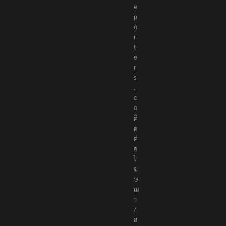
r
e
p
o
r
t
e
r
s
.
c
o
ติ
ด
ต่
อ
โ
ฆ
ษ
ณ
า
/