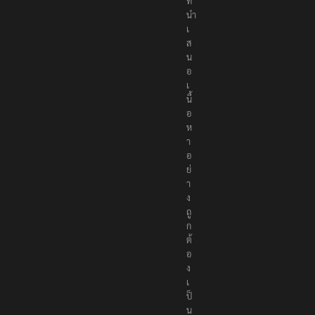
น์
ที่
นำ
เ
ส
น
อ
เ
นื้
อ
ห
า
อ
ย่
า
ง
ถู
ก
ต้
อ
ง
เ
ป็