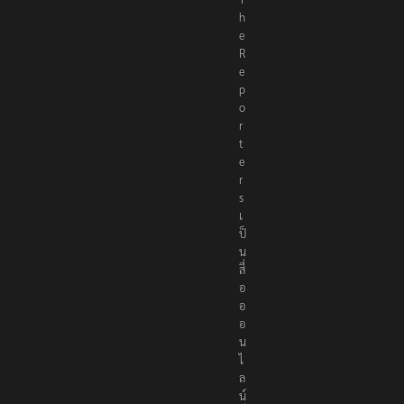
T
h
e
R
e
p
o
r
t
e
r
s
เ
ป็
น
สื่
อ
อ
อ
น
ไ