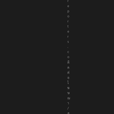
h
e
r
e
p
o
r
t
e
r
s
.
c
o
ติ
ด
ต่
อ
โ
ฆ
ษ
ณ
า