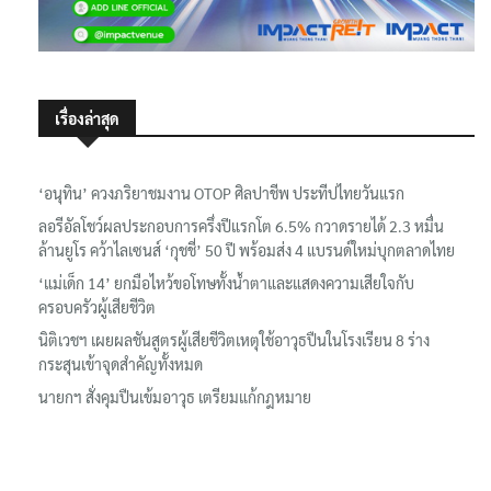
เรื่องล่าสุด
‘อนุทิน’ ควงภริยาชมงาน OTOP ศิลปาชีพ ประทีปไทยวันแรก
ลอรีอัลโชว์ผลประกอบการครึ่งปีแรกโต 6.5% กวาดรายได้ 2.3 หมื่น
ล้านยูโร คว้าไลเซนส์ ‘กุชชี่’ 50 ปี พร้อมส่ง 4 แบรนด์ใหม่บุกตลาดไทย
‘แม่เด็ก 14’ ยกมือไหว้ขอโทษทั้งน้ำตาและแสดงความเสียใจกับ
ครอบครัวผู้เสียชีวิต
นิติเวชฯ เผยผลชันสูตรผู้เสียชีวิตเหตุใช้อาวุธปืนในโรงเรียน 8 ร่าง
กระสุนเข้าจุดสำคัญทั้งหมด
นายกฯ สั่งคุมปืนเข้มอาวุธ เตรียมแก้กฎหมาย