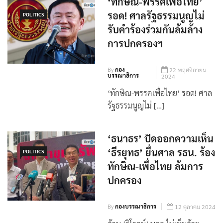
‘ทักษิณ-พรรคเพื่อไทย’
รอด! ศาลรัฐธรรมนูญไม่
POLITICS
รับคำร้องร่วมกันล้มล้าง
การปกครองฯ
By
กอง
22 พฤศจิกายน
บรรณาธิการ
2024
‘ทักษิณ-พรรคเพื่อไทย’ รอด! ศาล
รัฐธรรมนูญไม่ […]
‘ธนาธร’ ปัดออกความเห็น
‘ธีรยุทธ’ ยื่นศาล รธน. ร้อง
POLITICS
ทักษิณ-เพื่อไทย ล้มการ
ปกครอง