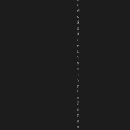
า
สั
ม
พั
น
ธ์
แ
จ้
ง
ห
ม
า
ย
ข่
า
ว
ห
รื
อ
ติ
ด
ต่