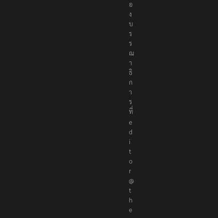
อ
ก
อ
ง
บ
ร
ร
ณ
า
ธิ
ก
า
ร
ที่
e
d
i
t
o
r
@
t