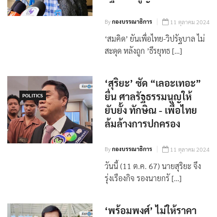
ยุทธ‘ ยื่นร้องศาล
รัฐธรรมนูญ
By
กองบรรณาธิการ
11 ตุลาคม 2024
‘สมคิด’ ยันเพื่อไทย-วิปรัฐบาล ไม่
สะดุด หลังถูก ’ธีรยุทธ […]
‘สุริยะ’ ซัด “เลอะเทอะ”
ยื่น ศาลรัฐธรรมนูญ​ให้
POLITICS
ยับยั้ง​ ทักษิณ​ -​ เพื่อไทย
ล้มล้างการปกครอง​
By
กองบรรณาธิการ
11 ตุลาคม 2024
วันนี้ (11 ต.ค. 67) นายสุริยะ จึง
รุ่งเรืองกิจ รองนายกรั […]