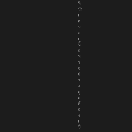
ล
น์
ที่
นำ
เ
ส
น
อ
เ
นื้
อ
ห
า
อ
ย่
า
ง
ถู
ก
ต้
อ
ง