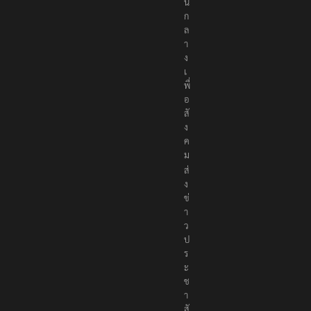
เ
ป็
น
ก
ล
า
ง
เ
พื่
อ
สั
ง
ค
ม
ส่
ง
ข่
า
ว
ป
ร
ะ
ช