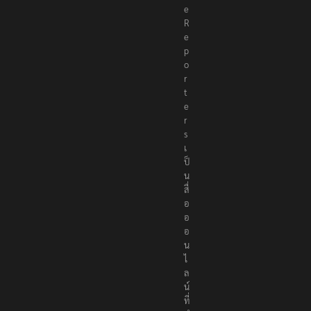
h
e
R
e
p
o
r
t
e
r
s
เ
ป็
น
สื่
อ
อ
อ
น
ไ
ล
น์