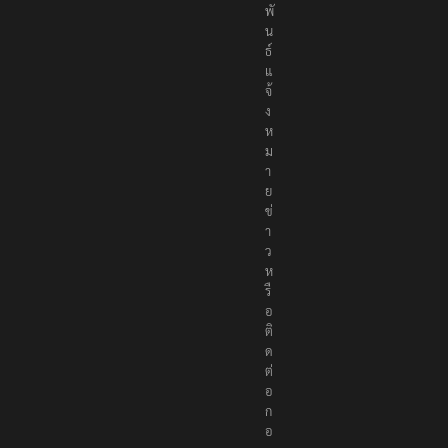
ม
พั
น
ธ์
แ
จ้
ง
ห
ม
า
ย
ข่
า
ว
ห
รื
อ
ติ
ด
ต่
อ
ก