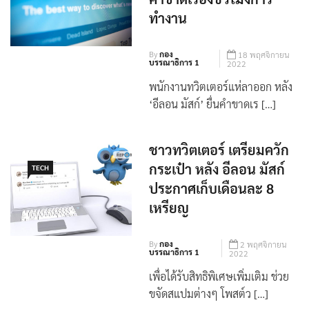
คำขาดเรื่องชั่วโมงการ
ทำงาน
By
กอง
18 พฤศจิกายน
บรรณาธิการ 1
2022
พนักงานทวิตเตอร์แห่ลาออก หลัง
‘อีลอน มัสก์’ ยื่นคำขาดเร […]
ชาวทวิตเตอร์ เตรียมควัก
กระเป๋า หลัง อีลอน มัสก์
TECH
ประกาศเก็บเดือนละ 8
เหรียญ
By
กอง
2 พฤศจิกายน
บรรณาธิการ 1
2022
เพื่อได้รับสิทธิพิเศษเพิ่มเติม ช่วย
ขจัดสแปมต่างๆ โพสต์ว […]