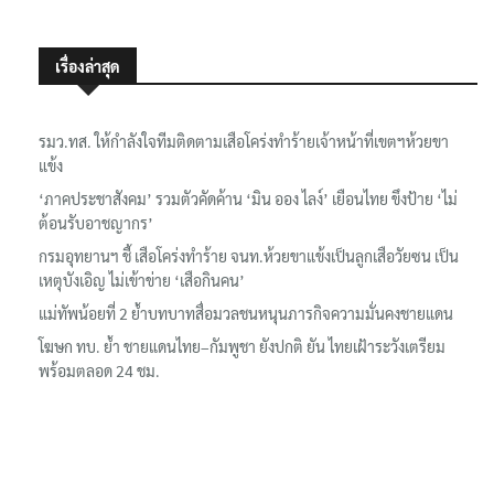
เรื่องล่าสุด
รมว.ทส. ให้กำลังใจทีมติดตามเสือโคร่งทำร้ายเจ้าหน้าที่เขตฯห้วยขา
แข้ง
‘ภาคประชาสังคม’ รวมตัวคัดค้าน ‘มิน ออง ไลง์’ เยือนไทย ขึงป้าย ‘ไม่
ต้อนรับอาชญากร’
กรมอุทยานฯ ชี้ เสือโคร่งทำร้าย จนท.ห้วยขาแข้งเป็นลูกเสือวัยซน เป็น
เหตุบังเอิญ ไม่เข้าข่าย ‘เสือกินคน’
แม่ทัพน้อยที่ 2 ย้ำบทบาทสื่อมวลชนหนุนภารกิจความมั่นคงชายแดน
โฆษก ทบ. ย้ำ ชายแดนไทย–กัมพูชา ยังปกติ ยัน ไทยเฝ้าระวังเตรียม
พร้อมตลอด 24 ชม.