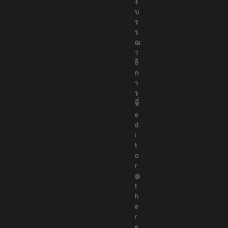
อ
ง
บ
ร
ร
ณ
า
ธิ
ก
า
ร
ที่
e
d
i
t
o
r
@
t
h
e
r