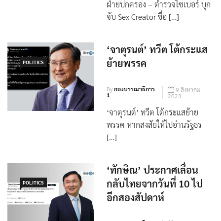
ฝ่ายปกครอง – ตำรวจไซเบอร์ บุก
จับ Sex Creator ชื่อ […]
‘จาตุรนต์’ ทวีต โต้กระแส
ย้ายพรรค
POLITICS
By
กองบรรณาธิการ
9 สิงหาคม
1
2023
‘จาตุรนต์’ ทวีต โต้กระแสย้าย
พรรค หากสงสัยให้ไปอ่านรัฐธร
[…]
‘ทักษิณ’ ประกาศเลื่อน
กลับไทยจากวันที่ 10 ไป
POLITICS
อีกสองสัปดาห์