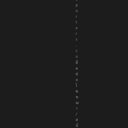
e
p
o
r
t
e
r
s
.
c
o
ติ
ด
ต่
อ
โ
ฆ
ษ
ณ
า
/
ส