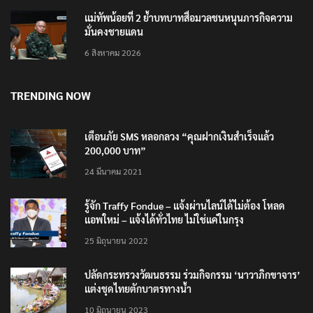
แม่ทัพน้อยที่ 2 ย้ำบทบาทสื่อมวลชนหนุนภารกิจความ
มั่นคงชายแดน
6 สิงหาคม 2026
TRENDING NOW
เตือนภัย SMS หลอกลวง “คุณฝากเงินสำเร็จแล้ว
200,000 บาท”
24 มีนาคม 2021
รู้จัก Traffy Fondue – แจ้งผ่านไลน์ได้ไม่ต้อง โหลด
แอพใหม่ – แจ้งได้ทั่วไทย ไม่ใช่แค่ในกรุง
25 มิถุนายน 2022
ปลัดกระทรวงวัฒนธรรม ร่วมกิจกรรม ‘นาวาภิกขาจาร’
แต่งชุดไทยตักบาตรทางน้ำ