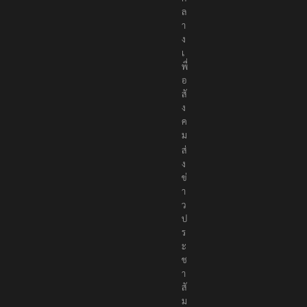
ก
ล
า
ง
เ
พื่
อ
สั
ง
ค
ม
ส่
ง
ข่
า
ว
ป
ร
ะ
ช
า
สั