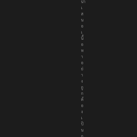
ที่
นำ
เ
ส
น
อ
เ
นื้
อ
ห
า
อ
ย่
า
ง
ถู
ก
ต้
อ
ง
เ
ป็
น