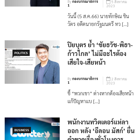
By
กองบรรณาธิการ
5 สิงหาคม
1
2023
วันนี้ (5 ส.ค.66) นายทักษิณ ชิน
วัตร อดีตนายกรัฐมนตรี ทว […]
ปิยบุตร ย้ำ ‘ชัยธวัช-พิธา-
ก้าวไกล’ ไม่มีอะไรต้อง
POLITICS
เสียใจ-เสียหน้า
By
กองบรรณาธิการ
2 สิงหาคม
1
2023
ชี้ “พวกเขา” ต่างหากต้องเสียหน้า
แก้ปัญหาแบ […]
พนักงานทวิตเตอร์แห่ลา
ออก หลัง ‘อีลอน มัสก์’ ยื่น
BUSINESS