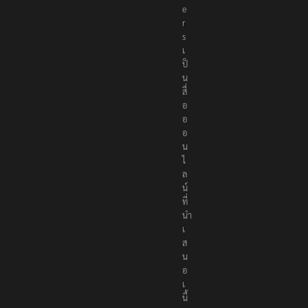
t
e
r
s
เ
ป็
น
สื่
อ
อ
อ
น
ไ
ล
น์
ที่
นำ
เ
ส
น
อ
เ