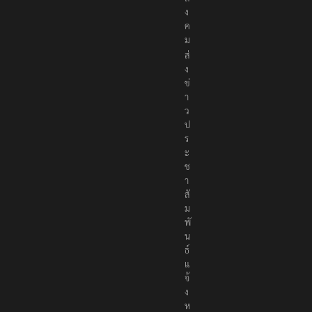
สั
ง
ค
ม
ส่
ง
ข่
า
ว
ป
ร
ะ
ช
า
สั
ม
พั
น
ธ์
แ
จ้
ง