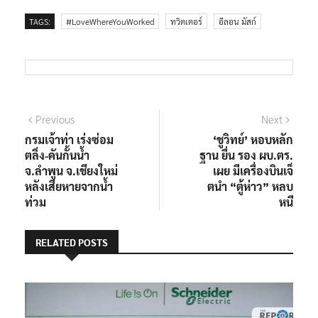
TAGS:
#LoveWhereYouWorked
ทวิตเตอร์
อีลอน มัสก์
แนะแนว
Previous
Next
Previous
Next
post:
post:
กรมเจ้าท่า เร่งซ่อม
‘ชูวิทย์’ หอบหลัก
เรื่อง
ตลิ่ง-คันกั้นน้ำ
ฐาน ยื่น รอง ผบ.ตร.
จ.ลำพูน จ.เชียงใหม่
เผย มีเครื่องบินเจ็
หลังเสียหายจากน้ำ
ตนำ “ตู้ห่าว” หลบ
ท่วม
หนี
RELATED POSTS