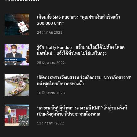
TRENDING NOW
เตือนภัย SMS หลอกลวง “คุณฝากเงินสำเร็จแล้ว
200,000 บาท”
24 มีนาคม 2021
รู้จัก Traffy Fondue – แจ้งผ่านไลน์ได้ไม่ต้อง โหลด
แอพใหม่ – แจ้งได้ทั่วไทย ไม่ใช่แค่ในกรุง
25 มิถุนายน 2022
ปลัดกระทรวงวัฒนธรรม ร่วมกิจกรรม ‘นาวาภิกขาจาร’
แต่งชุดไทยตักบาตรทางน้ำ
10 มิถุนายน 2023
‘นายพลบีทู’ ผู้นำทหารคะเรนนี KNPP ลั่นสู้รบ ครั้งนี้
เป็นครั้งสุดท้าย ที่ประชาชนต้องชนะ
13 มกราคม 2022