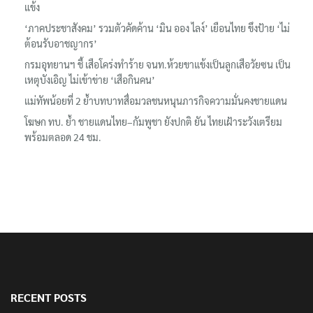
รมว.ทส. ให้กำลังใจทีมติดตามเสือโคร่งทำร้ายเจ้าหน้าที่เขตฯห้วยขา
แข้ง
‘ภาคประชาสังคม’ รวมตัวคัดค้าน ‘มิน ออง ไลง์’ เยือนไทย ขึงป้าย ‘ไม่
ต้อนรับอาชญากร’
กรมอุทยานฯ ชี้ เสือโคร่งทำร้าย จนท.ห้วยขาแข้งเป็นลูกเสือวัยซน เป็น
เหตุบังเอิญ ไม่เข้าข่าย ‘เสือกินคน’
แม่ทัพน้อยที่ 2 ย้ำบทบาทสื่อมวลชนหนุนภารกิจความมั่นคงชายแดน
โฆษก ทบ. ย้ำ ชายแดนไทย–กัมพูชา ยังปกติ ยัน ไทยเฝ้าระวังเตรียม
พร้อมตลอด 24 ชม.
RECENT POSTS