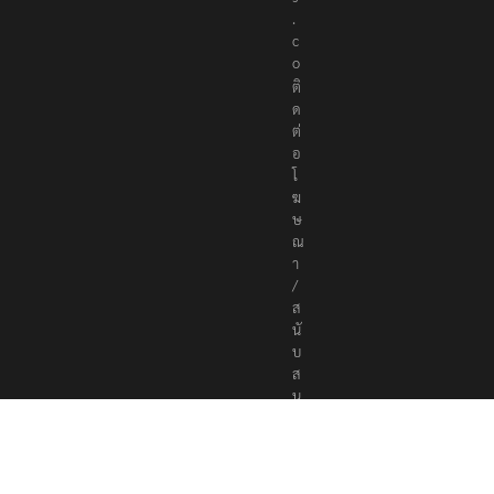
s
.
c
o
ติ
ด
ต่
อ
โ
ฆ
ษ
ณ
า
/
ส
นั
บ
ส
นุ
น
a
d