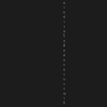
ห
ม
า
ย
ข่
า
ว
ห
รื
อ
ติ
ด
ต่
อ
ก
อ
ง
บ
ร
ร
ณ
า