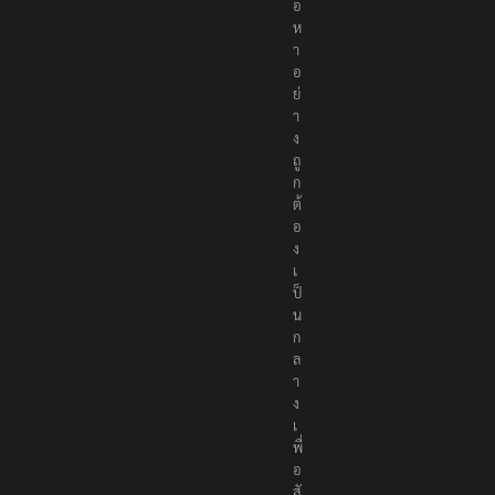
นื้
อ
ห
า
อ
ย่
า
ง
ถู
ก
ต้
อ
ง
เ
ป็
น
ก
ล
า
ง
เ
พื่
อ