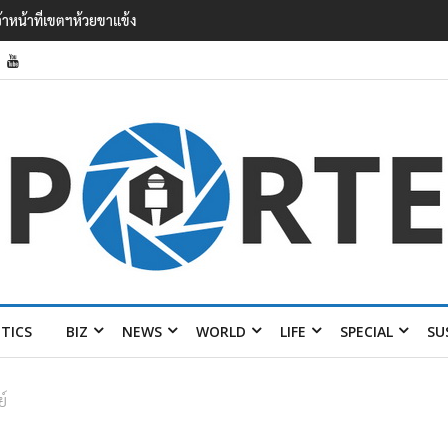
ง ไลง์’ เยือนไทย ขึงป้าย ‘ไม่
ITICS
BIZ
NEWS
WORLD
LIFE
SPECIAL
SU
ย์