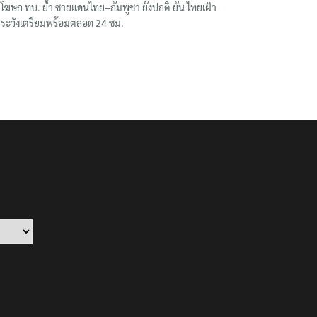
โฆษก ทบ. ย้ำ ชายแดนไทย–กัมพูชา ยังปกติ ยัน ไทยเฝ้า
ระวังเตรียมพร้อมตลอด 24 ชม.