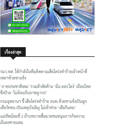
เรื่องล่าสุด
รมว.ทส. ให้กำลังใจทีมติดตามเสือโคร่งทำร้ายเจ้าหน้าที่
เขตฯห้วยขาแข้ง
‘ภาคประชาสังคม’ รวมตัวคัดค้าน ‘มิน ออง ไลง์’ เยือนไทย
ขึงป้าย ‘ไม่ต้อนรับอาชญากร’
กรมอุทยานฯ ชี้ เสือโคร่งทำร้าย จนท.ห้วยขาแข้งเป็นลูก
เสือวัยซน เป็นเหตุบังเอิญ ไม่เข้าข่าย ‘เสือกินคน’
แม่ทัพน้อยที่ 2 ย้ำบทบาทสื่อมวลชนหนุนภารกิจความ
มั่นคงชายแดน