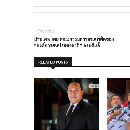
แนะแนว
Previous
Previous
post:
ปานเทพ เผย คณะกรรมการยาเสพติดของ
เรื่อง
“องค์การสหประชาชาติ” ลงมติแล้
RELATED POSTS