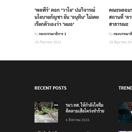
‘พลพีร์’ ตอก ‘วาโย’ ปมวิจารณ์
คณะหลอมรว
นโยบายกัญชา ยัน ‘อนุทิน’ ไม่เคย
สถานที่ ‘ลา
เรียกตัวเองว่า ‘หมอ’
สาธารณะ
By
กองบรรณาธิการ 1
By
กองบรรณาธิ
28 กันยายน 2022
29 มิถุนายน 2
RECENT POSTS
TREN
รมว.ทส. ให้กำลังใจทีม
ติดตามเสือโคร่งทำร้าย
เจ้าหน้าที่เขตฯห้วยขาแข้ง
6 สิงหาคม 2026