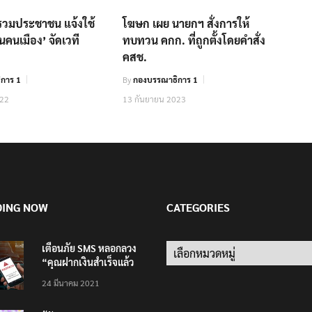
มประชาชน แจ้งใช้
โฆษก เผย นายกฯ สั่งการให้
นคนเมือง’ จัดเวที
ทบทวน คกก. ที่ถูกตั้งโดยคำสั่ง
คสช.
การ 1
By
กองบรรณาธิการ 1
022
13 กันยายน 2023
DING NOW
CATEGORIES
เตือนภัย SMS หลอกลวง
Categories
“คุณฝากเงินสำเร็จแล้ว
200,000 บาท”
24 มีนาคม 2021