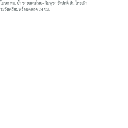
โฆษก ทบ. ย้ำ ชายแดนไทย–กัมพูชา ยังปกติ ยัน ไทยเฝ้า
ระวังเตรียมพร้อมตลอด 24 ชม.