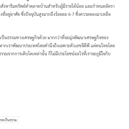
าอสังหาริมทรัพย์ทำตลาดบ้านสำหรับผู้มีรายได้น้อย และกำหนดอัตรา
่อยู่อาศัย ซึ่งปัจจุบันสูงมากถึงร้อยละ 6-7 ซึ่งควรลดลงมาเหลือ
ป็นธรรมทางเศรษฐกิจด้วย มากกว่าที่จะมุ่งพัฒนาเศรษฐกิจของ
ราะหากเราพัฒนาประเทศโดยคำนึงถึงเฉพาะตัวเลขจีดีพี แต่คนไทยโดย
มจากการเติบโตเหล่านั้น ก็ไม่มีประโยชน์อะไรที่เราจะภูมิใจกับ
รคเป็นธรรม