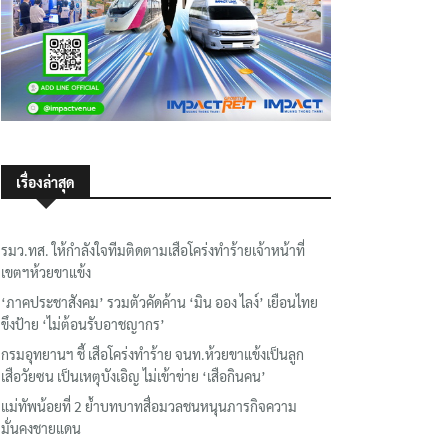
เรื่องล่าสุด
รมว.ทส. ให้กำลังใจทีมติดตามเสือโคร่งทำร้ายเจ้าหน้าที่
เขตฯห้วยขาแข้ง
‘ภาคประชาสังคม’ รวมตัวคัดค้าน ‘มิน ออง ไลง์’ เยือนไทย
ขึงป้าย ‘ไม่ต้อนรับอาชญากร’
กรมอุทยานฯ ชี้ เสือโคร่งทำร้าย จนท.ห้วยขาแข้งเป็นลูก
เสือวัยซน เป็นเหตุบังเอิญ ไม่เข้าข่าย ‘เสือกินคน’
แม่ทัพน้อยที่ 2 ย้ำบทบาทสื่อมวลชนหนุนภารกิจความ
มั่นคงชายแดน