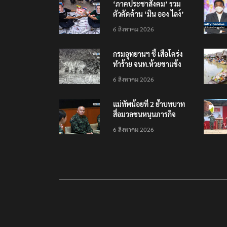
‘ภาคประชาสังคม’ รวม
ตัวคัดค้าน ‘มิน ออง ไลง์’
เยือนไทย ขึงป้าย ‘ไม่
6 สิงหาคม 2026
ต้อนรับอาชญากร’
กรมอุทยานฯ ชี้ เสือโคร่ง
ทำร้าย จนท.ห้วยขาแข้ง
เป็นลูกเสือวัยซน เป็นเหตุ
6 สิงหาคม 2026
บังเอิญ ไม่เข้าข่าย ‘เสือ
กินคน’
แม่ทัพน้อยที่ 2 ย้ำบทบาท
สื่อมวลชนหนุนภารกิจ
ความมั่นคงชายแดน
6 สิงหาคม 2026