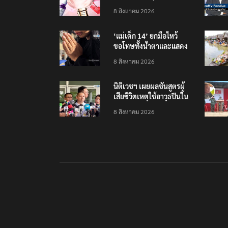
รายได้ 2.3 หมื่นล้านยูโร
8 สิงหาคม 2026
คว้าไลเซนส์ ‘กุชชี่’ 50 ปี
พร้อมส่ง 4 แบรนด์ใหม่บุก
‘แม่เด็ก 14’ ยกมือไหว้
ตลาดไทย
ขอโทษทั้งน้ำตาและแสดง
ความเสียใจกับครอบครัวผู้
8 สิงหาคม 2026
เสียชีวิต
นิติเวชฯ เผยผลชันสูตรผู้
เสียชีวิตเหตุใช้อาวุธปืนใน
โรงเรียน 8 ร่าง กระสุนเข้า
8 สิงหาคม 2026
จุดสำคัญทั้งหมด