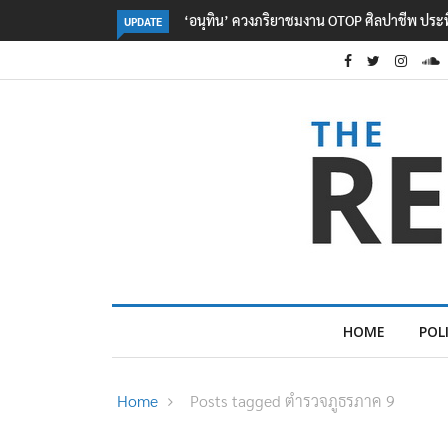
มงาน OTOP ศิลปาชีพ ประทีปไทยวันแรก
ลอรีอัลโชว์ผลประกอบการครึ่งปีแรกโต 
UPDATE
2.3 หมื่นล้านยูโร คว้าไลเซนส์ ‘กุชชี่’ 50
ใหม่บุกตลาดไทย
HOME
POL
Home
Posts tagged ตำรวจภูธรภาค 9