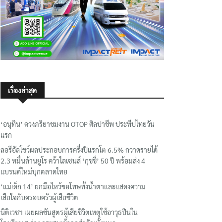
เรื่องล่าสุด
‘อนุทิน’ ควงภริยาชมงาน OTOP ศิลปาชีพ ประทีปไทยวัน
แรก
ลอรีอัลโชว์ผลประกอบการครึ่งปีแรกโต 6.5% กวาดรายได้
2.3 หมื่นล้านยูโร คว้าไลเซนส์ ‘กุชชี่’ 50 ปี พร้อมส่ง 4
แบรนด์ใหม่บุกตลาดไทย
‘แม่เด็ก 14’ ยกมือไหว้ขอโทษทั้งน้ำตาและแสดงความ
เสียใจกับครอบครัวผู้เสียชีวิต
นิติเวชฯ เผยผลชันสูตรผู้เสียชีวิตเหตุใช้อาวุธปืนใน