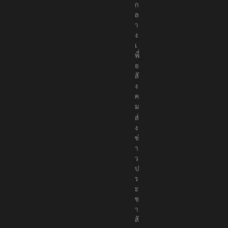
น
ก
ล
า
ง
เ
พื่
อ
สั
ง
ค
ม
ส่
ง
ข่
า
ว
ป
ร
ะ
ช
า