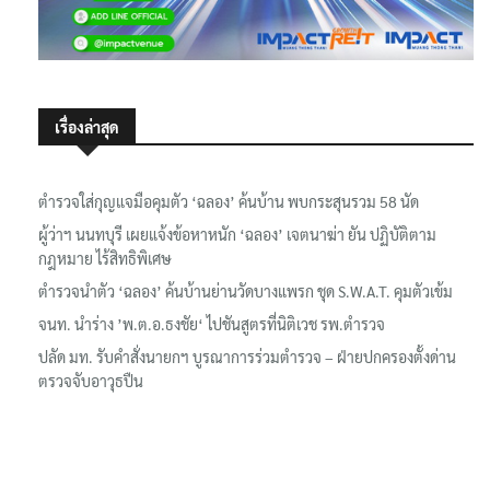
เรื่องล่าสุด
ตำรวจใส่กุญแจมือคุมตัว ‘ฉลอง’ ค้นบ้าน พบกระสุนรวม 58 นัด
ผู้ว่าฯ นนทบุรี เผยแจ้งข้อหาหนัก ‘ฉลอง’ เจตนาฆ่า ยัน ปฏิบัติตาม
กฎหมาย ไร้สิทธิพิเศษ
ตำรวจนำตัว ‘ฉลอง’ ค้นบ้านย่านวัดบางแพรก ชุด S.W.A.T. คุมตัวเข้ม
จนท. นำร่าง ’พ.ต.อ.ธงชัย‘ ไปชันสูตรที่นิติเวช รพ.ตำรวจ
ปลัด มท. รับคำสั่งนายกฯ บูรณาการร่วมตำรวจ – ฝ่ายปกครองตั้งด่าน
ตรวจจับอาวุธปืน