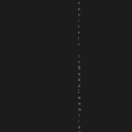
r
e
p
o
r
t
e
r
s
.
c
o
ติ
ด
ต่
อ
โ
ฆ
ษ
ณ
า
/