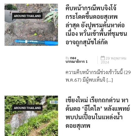
คืบหน้ากรณีพบจิงโจ้
กระโดดขึ้นดอยสุเทพ
AROUND THAILAND
ล่าสุด ยังปูพรมค้นหาต่อ
เนื่อง หวั่นเข้าพื้นที่ชุมชน
อาจถูกสุนัขไล่กัด
By
กอง
29 พฤษภาคม
บรรณาธิการ 1
2024
ความคืบหน้ากรณีช่วงเช้าวันนี้ (29
พ.ค.67) มีผู้พบเห็นจิ […]
เชียงใหม่ เรียกถกด่วน หา
ต้นตอ ‘อีโคไล’ หลังแพทย์
AROUND THAILAND
พบปนเปื้อนในแหล่งน้ำ
ดอยสุเทพ