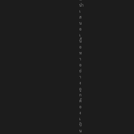
ที่
นำ
เ
ส
น
อ
เ
นื้
อ
ห
า
อ
ย่
า
ง
ถู
ก
ต้
อ
ง
เ
ป็