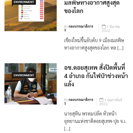
เชียงใหม่ขึ้นอับดับ 9 เมือง
มลพิษทางอากาศสูงสุด
ENVIRONMENT
ของโลก
By
กองบรรณาธิการ
7 มีนาคม
1
2022
เชียงใหม่ขึ้นอับดับ 9 เมืองมลพิษ
ทางอากาศสูงสุดของโลก หล […]
อช.ดอยสุเทพ สั่งปิดพื้นที่
4 อำเภอ กันไฟป่าช่วงหน้า
ENVIRONMENT
แล้ง
By
กองบรรณาธิการ
1 กุมภาพันธ์
1
2022
นายสุทิน พรหมปลัด หัวหน้า
อุทยานแห่งชาติดอยสุเทพ-ปุย จ.เ