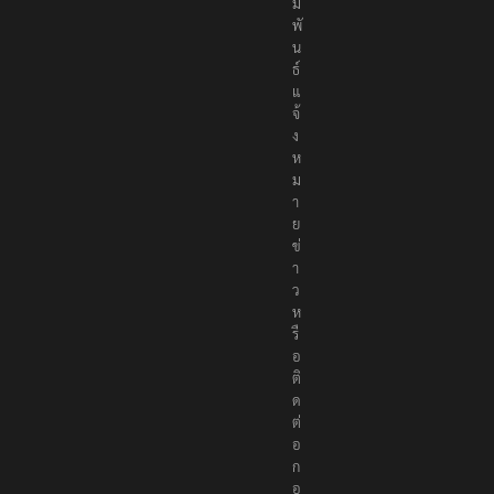
สั
ม
พั
น
ธ์
แ
จ้
ง
ห
ม
า
ย
ข่
า
ว
ห
รื
อ
ติ
ด
ต่
อ
ก