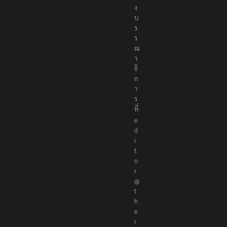
อ
ง
บ
ร
ร
ณ
า
ธิ
ก
า
ร
ที่
e
d
i
t
o
r
@
t
h
e