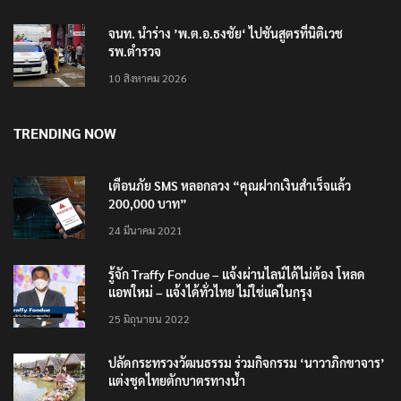
10 สิงหาคม 2026
จนท. นำร่าง ’พ.ต.อ.ธงชัย‘ ไปชันสูตรที่นิติเวช
รพ.ตำรวจ
10 สิงหาคม 2026
TRENDING NOW
เตือนภัย SMS หลอกลวง “คุณฝากเงินสำเร็จแล้ว
200,000 บาท”
24 มีนาคม 2021
รู้จัก Traffy Fondue – แจ้งผ่านไลน์ได้ไม่ต้อง โหลด
แอพใหม่ – แจ้งได้ทั่วไทย ไม่ใช่แค่ในกรุง
25 มิถุนายน 2022
ปลัดกระทรวงวัฒนธรรม ร่วมกิจกรรม ‘นาวาภิกขาจาร’
แต่งชุดไทยตักบาตรทางน้ำ