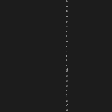
T
h
e
R
e
p
o
r
t
e
r
s
เ
ป็
น
สื่
อ
อ
อ
น
ไ
ล
น์