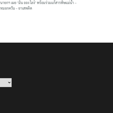
นายกฯ เผย ‘มิน ออง ไลง์’ พร้อมร่วมแก้สารพิษแม่น้ำ –
หมอกควัน – ยาเสพติด