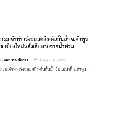
กรมเจ้าท่า เร่งซ่อมตลิ่ง-คันกั้นน้ำ จ.ลำพูน
จ.เชียงใหม่หลังเสียหายจากน้ำท่วม
By
กองบรรณาธิการ 1
18 พฤศจิกายน 2022
กรมเจ้าท่า เร่งซ่อมตลิ่ง-คันกั้นน้ำ ริมแม่น้ำลี้ จ.ลำพู […]