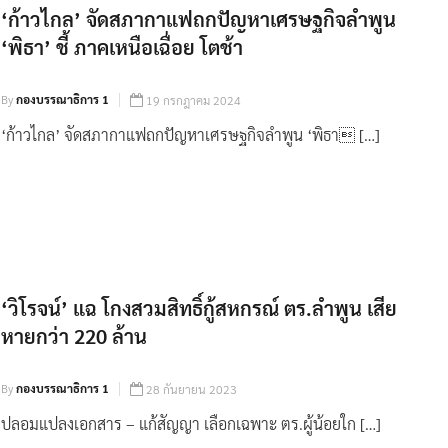
‘ก้าวไกล’ จัดสภากาแฟถกปัญหาเศรษฐกิจลำพูน
‘พิธา’ ชี้ ภาคเหนือเฉื่อย โตช้า
By
กองบรรณาธิการ 1
19 กรกฎาคม 2024
‘ก้าวไกล’ จัดสภากาแฟถกปัญหาเศรษฐกิจลำพูน ‘พิธา […]
‘วิโรจน์’ แฉ โกงสวมสิทธิ์กู้สหกรณ์ ตร.ลำพูน เสีย
หายกว่า 220 ล้าน
By
กองบรรณาธิการ 1
28 กันยายน 2023
ปลอมแปลงเอกสาร – แก้สัญญา เลือกเฉพาะ ตร.ผู้น้อยใก […]