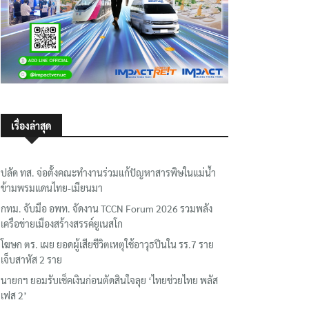
เรื่องล่าสุด
ปลัด ทส. จ่อตั้งคณะทำงานร่วมแก้ปัญหาสารพิษในแม่น้ำ
ข้ามพรมแดนไทย-เมียนมา
กทม. จับมือ อพท. จัดงาน TCCN Forum 2026 รวมพลัง
เครือข่ายเมืองสร้างสรรค์ยูเนสโก
โฆษก ตร. เผย ยอดผู้เสียชีวิตเหตุใช้อาวุธปืนใน รร.7 ราย
เจ็บสาหัส 2 ราย
นายกฯ ยอมรับเช็คเงินก่อนตัดสินใจลุย ‘ไทยช่วยไทย พลัส
เฟส 2’