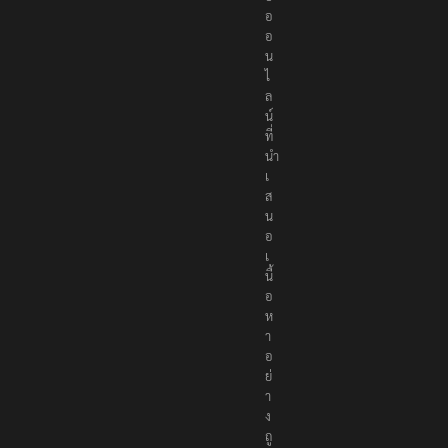
อ
อ
อ
น
ไ
ล
น์
ที่
นำ
เ
ส
น
อ
เ
นื้
อ
ห
า
อ
ย่
า
ง