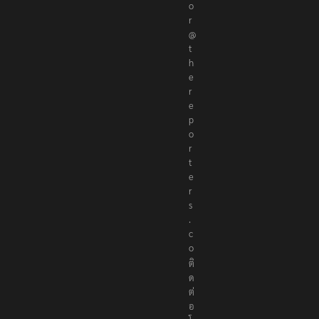
t
o
r
@
t
h
e
r
e
p
o
r
t
e
r
s
.
c
o
ติ
ด
ต่