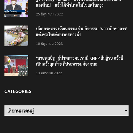
รู้จัก Traffy Fondue – แจ้งผ่านไลน์ได้ไม่ต้อง โหลด
แอพใหม่ – แจ้งได้ทั่วไทย ไม่ใช่แค่ในกรุง
25 มิถุนายน 2022
ปลัดกระทรวงวัฒนธรรม ร่วมกิจกรรม ‘นาวาภิกขาจาร’
แต่งชุดไทยตักบาตรทางน้ำ
10 มิถุนายน 2023
‘นายพลบีทู’ ผู้นำทหารคะเรนนี KNPP ลั่นสู้รบ ครั้งนี้
เป็นครั้งสุดท้าย ที่ประชาชนต้องชนะ
13 มกราคม 2022
CATEGORIES
Categories