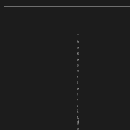
T
h
e
R
e
p
o
r
t
e
r
s
เ
ป็
น
สื่