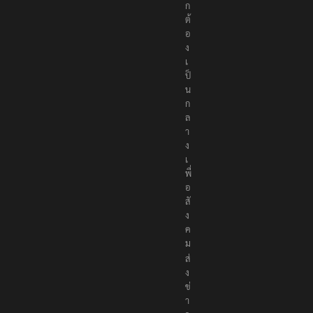
ถู
ก
ต้
อ
ง
เ
ป็
น
ก
ล
า
ง
เ
พื่
อ
สั
ง
ค
ม
ส่
ง
ข่