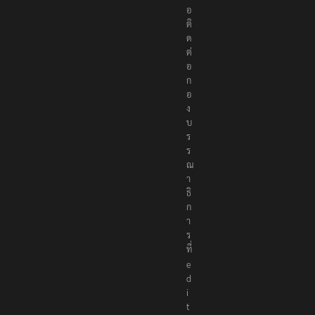
รื
อ
ติ
ด
ต่
อ
ก
อ
ง
บ
ร
ร
ณ
า
ธิ
ก
า
ร
ที่
e
d
i