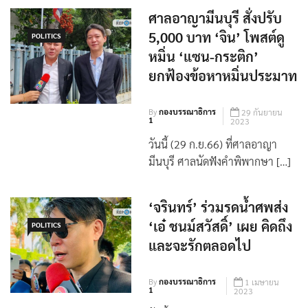
ศาลอาญามีนบุรี สั่งปรับ
5,000 บาท ‘จิน’ โพสต์ดู
POLITICS
หมิ่น ‘แซน-กระติก’
ยกฟ้องข้อหาหมิ่นประมาท
By
กองบรรณาธิการ
29 กันยายน
1
2023
วันนี้ (29 ก.ย.66) ที่ศาลอาญา
มีนบุรี ศาลนัดฟังคำพิพากษา […]
‘จรินทร์’ ร่วมรดน้ำศพส่ง
‘เอ๋ ชนม์สวัสดิ์’ เผย คิดถึง
POLITICS
และจะรักตลอดไป
By
กองบรรณาธิการ
1 เมษายน
1
2023