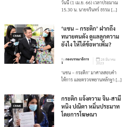
วันนี้ (1 เม.ย. 66) เวลาประมาณ
15.30 น. นายจรินทร์ ธรรม […]
‘แซน – กระติก’ ฝากถึง
ทนายคนดัง ดูแลลูกความ
CRIME
ยังไง ให้ได้ข้อหาเพิ่ม?
By
กองบรรณาธิการ
28 มีนาคม
1
2023
‘แซน – กระติก’ มาศาลสอบคำ
ให้การ และตรวจพยานหลักฐา […]
กระติก ​แจ้งความ จิน-สามี
หนิง ปณิตา หมิ่นประมาท
CRIME
โดยการโฆษณา