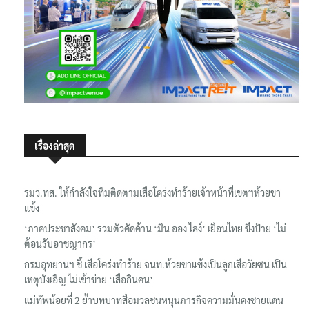
เรื่องล่าสุด
รมว.ทส. ให้กำลังใจทีมติดตามเสือโคร่งทำร้ายเจ้าหน้าที่เขตฯห้วยขา
แข้ง
‘ภาคประชาสังคม’ รวมตัวคัดค้าน ‘มิน ออง ไลง์’ เยือนไทย ขึงป้าย ‘ไม่
ต้อนรับอาชญากร’
กรมอุทยานฯ ชี้ เสือโคร่งทำร้าย จนท.ห้วยขาแข้งเป็นลูกเสือวัยซน เป็น
เหตุบังเอิญ ไม่เข้าข่าย ‘เสือกินคน’