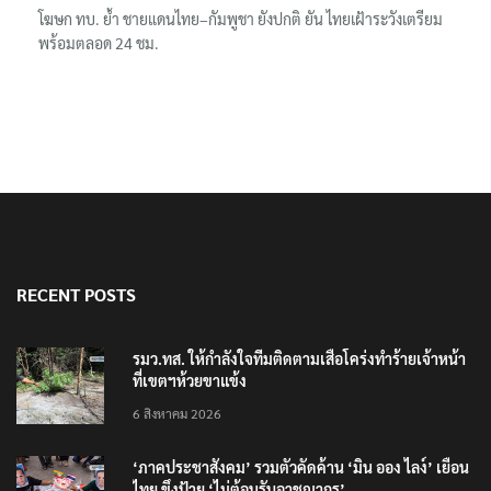
แม่ทัพน้อยที่ 2 ย้ำบทบาทสื่อมวลชนหนุนภารกิจความมั่นคงชายแดน
โฆษก ทบ. ย้ำ ชายแดนไทย–กัมพูชา ยังปกติ ยัน ไทยเฝ้าระวังเตรียม
พร้อมตลอด 24 ชม.
RECENT POSTS
รมว.ทส. ให้กำลังใจทีมติดตามเสือโคร่งทำร้ายเจ้าหน้า
ที่เขตฯห้วยขาแข้ง
6 สิงหาคม 2026
‘ภาคประชาสังคม’ รวมตัวคัดค้าน ‘มิน ออง ไลง์’ เยือน