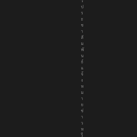
า
ว
ป
ร
ะ
ช
า
สั
ม
พั
น
ธ์
แ
จ้
ง
ห
ม
า
ย
ข่
า
ว
ห