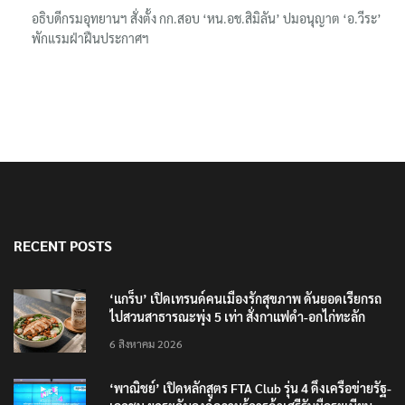
อธิบดีกรมอุทยานฯ​ สั่งตั้ง กก.สอบ ‘หน.อช.สิมิลัน’ ปมอนุญาต ‘อ.วีระ’
พักแรมฝ่าฝืนประกาศฯ
RECENT POSTS
‘แกร็บ’ เปิดเทรนด์คนเมืองรักสุขภาพ ดันยอดเรียกรถ
ไปสวนสาธารณะพุ่ง 5 เท่า สั่งกาแฟดำ-อกไก่ทะลัก
6 สิงหาคม 2026
‘พาณิชย์’ เปิดหลักสูตร FTA Club รุ่น 4 ดึงเครือข่ายรัฐ-