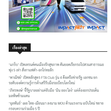
เรื่องล่าสุด
‘แกร็บ’ เปิดเทรนด์คนเมืองรักสุขภาพ ดันยอดเรียกรถไปสวนสาธารณะ
พุ่ง 5 เท่า สั่งกาแฟดำ-อกไก่ทะลัก
‘พาณิชย์’ เปิดหลักสูตร FTA Club รุ่น 4 ดึงเครือข่ายรัฐ-เอกชน ยก
ระดับองค์ความรู้การค้าเสรีรับมือระเบียบโลกใหม่
‘ภัทรพงษ์’ จี้รัฐบาลอย่าแค่จับมือ ‘มิน ออง ไลง์’ แต่ต้องถกประเด็น
มลพิษข้ามแดน
‘จุลพันธ์’ เผย ไทย-เมียนมา ลงนาม MOU ด้านแรงงาน ฉบับใหม่ ขยาย
กรอบความร่วมมือ 5 ปี