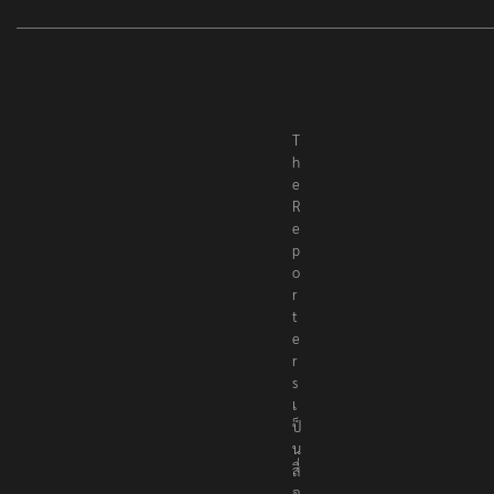
T
h
e
R
e
p
o
r
t
e
r
s
เ
ป็
น
สื่
อ