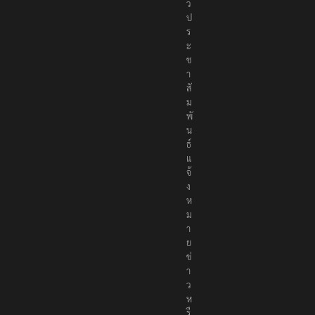
ว
ป
ร
ะ
ช
า
สั
ม
พั
น
ธ์
แ
จ้
ง
ห
ม
า
ย
ข่
า
ว
ห
รื