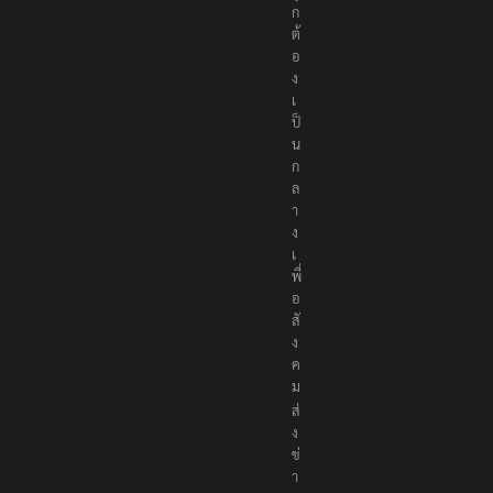
ก
ต้
อ
ง
เ
ป็
น
ก
ล
า
ง
เ
พื่
อ
สั
ง
ค
ม
ส่
ง
ข่
า