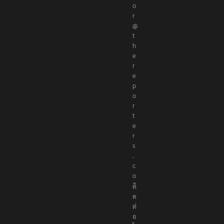
o
r
@
t
h
e
r
e
p
o
r
t
e
r
s
.
c
o
ติ
ด
ต่
อ