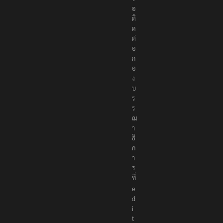
อ
ติ
ด
ต่
อ
ก
อ
ง
บ
ร
ร
ณ
า
ธิ
ก
า
ร
ที่
e
d
i
t