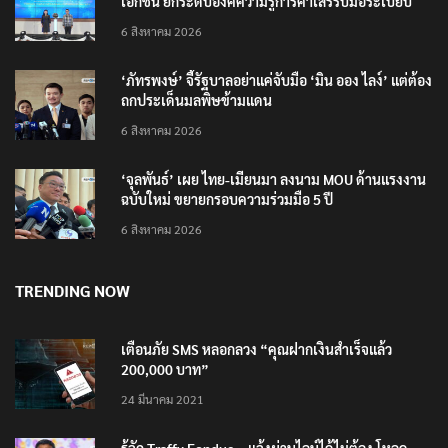
เอกชน ยกระดับองค์ความรู้การค้าเสรีรับมือระเบียบ
โลกใหม่
6 สิงหาคม 2026
‘ภัทรพงษ์’ จี้รัฐบาลอย่าแค่จับมือ ‘มิน ออง ไลง์’ แต่ต้อง
ถกประเด็นมลพิษข้ามแดน
6 สิงหาคม 2026
‘จุลพันธ์’ เผย ไทย-เมียนมา ลงนาม MOU ด้านแรงงาน
ฉบับใหม่ ขยายกรอบความร่วมมือ 5 ปี
6 สิงหาคม 2026
TRENDING NOW
เตือนภัย SMS หลอกลวง “คุณฝากเงินสำเร็จแล้ว
200,000 บาท”
24 มีนาคม 2021
รู้จัก Traffy Fondue – แจ้งผ่านไลน์ได้ไม่ต้อง โหลด