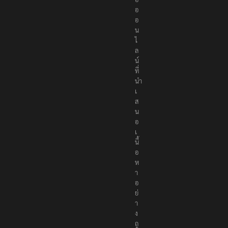
อ
อ
น
ไ
ล
น์
ที่
นำ
เ
ส
น
อ
เ
นื้
อ
ห
า
อ
ย่
า
ง
ถู