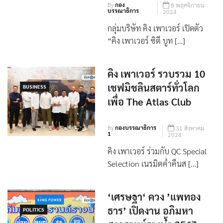
By
กอง
8 พฤศจิกายน
บรรณาธิการ
2024
กลุ่มบริษัท คิง เพาเวอร์ เปิดตัว
“คิง เพาเวอร์ ซิตี บูท […]
คิง เพาเวอร์ รวบรวม 10
เชฟมิชลินสตาร์ทั่วโลก​
BUSINESS
เพื่อ The Atlas Club
By
กองบรรณาธิการ
31 สิงหาคม
1
2024
คิง เพาเวอร์ ร่วมกับ QC Special
Selection เนรมิตค่ำคืนส […]
‘เศรษฐา‘ ควง ’แพทอง
ธาร’ เปิดงาน อภิมหา
POLITICS