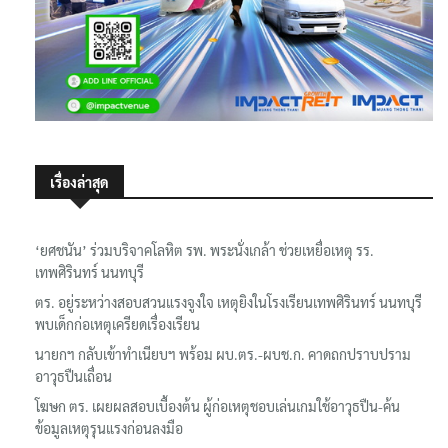
เรื่องล่าสุด
‘ยศชนัน’ ร่วมบริจาคโลหิต รพ. พระนั่งเกล้า ช่วยเหยื่อเหตุ รร.
เทพศิรินทร์ นนทบุรี
ตร. อยู่ระหว่างสอบสวนแรงจูงใจ เหตุยิงในโรงเรียนเทพศิรินทร์ นนทบุรี
พบเด็กก่อเหตุเครียดเรื่องเรียน
นายกฯ กลับเข้าทำเนียบฯ พร้อม ผบ.ตร.-ผบช.ก. คาดถกปราบปราม
อาวุธปืนเถื่อน
โฆษก ตร. เผยผลสอบเบื้องต้น ผู้ก่อเหตุชอบเล่นเกมใช้อาวุธปืน-ค้น
ข้อมูลเหตุรุนแรงก่อนลงมือ