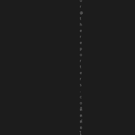
o
r
@
t
h
e
r
e
p
o
r
t
e
r
s
.
c
o
ติ
ด
ต่
อ
โ