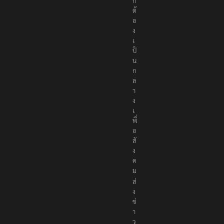
ก
ต้
อ
ง
เ
ป็
น
ก
ล
า
ง
เ
พื่
อ
สั
ง
ค
ม
ส่
ง
ข่
า
ว