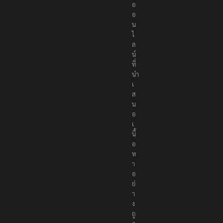
อ
อ
น
ไ
ล
น์
ที่
นำ
เ
ส
น
อ
เ
นื้
อ
ห
า
อ
ย่
า
ง
ถู