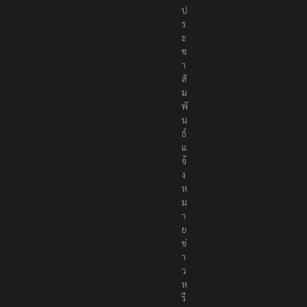
ป
ร
ะ
ช
า
สั
ม
พั
น
ธ์
แ
จ้
ง
ห
ม
า
ย
ข่
า
ว
ห
รื