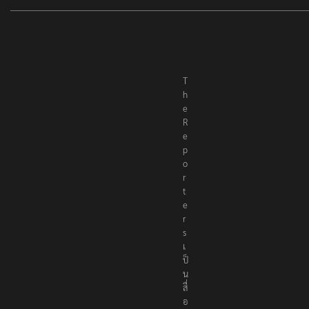
T
h
e
R
e
p
o
r
t
e
r
s
เ
ป็
น
สื่
อ