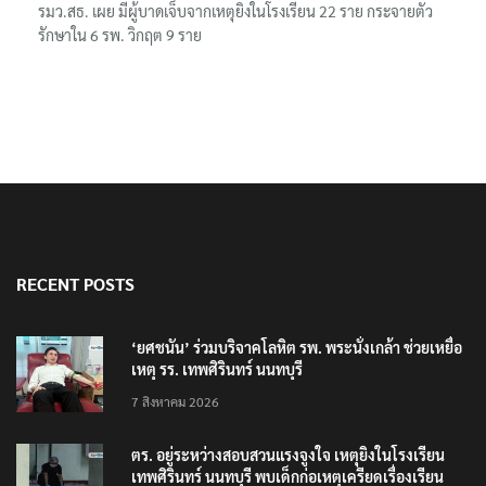
รมว.สธ. เผย มีผู้บาดเจ็บจากเหตุยิงในโรงเรียน 22 ราย กระจายตัว
รักษาใน 6 รพ. วิกฤต 9 ราย
RECENT POSTS
‘ยศชนัน’ ร่วมบริจาคโลหิต รพ. พระนั่งเกล้า ช่วยเหยื่อ
เหตุ รร. เทพศิรินทร์ นนทบุรี
7 สิงหาคม 2026
ตร. อยู่ระหว่างสอบสวนแรงจูงใจ เหตุยิงในโรงเรียน
เทพศิรินทร์ นนทบุรี พบเด็กก่อเหตุเครียดเรื่องเรียน