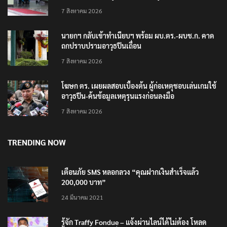
7 สิงหาคม 2026
นายกฯ กลับเข้าทำเนียบฯ พร้อม ผบ.ตร.-ผบช.ก. คาด
ถกปราบปรามอาวุธปืนเถื่อน
7 สิงหาคม 2026
โฆษก ตร. เผยผลสอบเบื้องต้น ผู้ก่อเหตุชอบเล่นเกมใช้
อาวุธปืน-ค้นข้อมูลเหตุรุนแรงก่อนลงมือ
7 สิงหาคม 2026
TRENDING NOW
เตือนภัย SMS หลอกลวง “คุณฝากเงินสำเร็จแล้ว
200,000 บาท”
24 มีนาคม 2021
รู้จัก Traffy Fondue – แจ้งผ่านไลน์ได้ไม่ต้อง โหลด