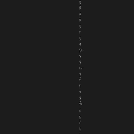
อ
ติ
ด
ต่
อ
ก
อ
ง
บ
ร
ร
ณ
า
ธิ
ก
า
ร
ที่
e
d
i
t