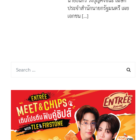
นายธนกร วังบุญคงชนะ โฆษก
ประจำสำนักนายกรัฐมนตรี เผย
เอกชน […]