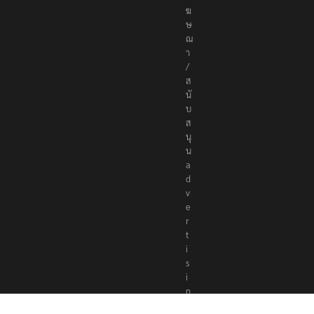
ฆ
ษ
ณ
า
/
ส
นั
บ
ส
นุ
น
a
d
v
e
r
t
i
s
i
n
g