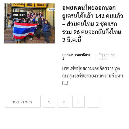
อพยพคนไทยออกนอก
ยูเครนได้แล้ว 142 คนแล้ว
POLITICS
– ส่วนคนไทย 2 ชุดแรก
รวม 96 คนจะกลับถึงไทย
2 มี.ค.นี้
By
กองบรรณาธิการ
1 มีนาคม
1
2022
เพจเฟซบุ๊กสถานเอกอัครราชทูต
ณ กรุงวอร์ซอรายงานความคืบหน
[…]
PREVIOUS
1
2
3
4