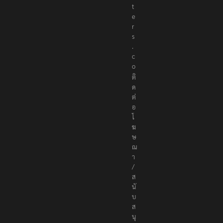
r
t
e
r
s
.
c
o
ติ
ด
ต่
อ
โ
ฆ
ษ
ณ
า
/
ส
นั
บ
ส