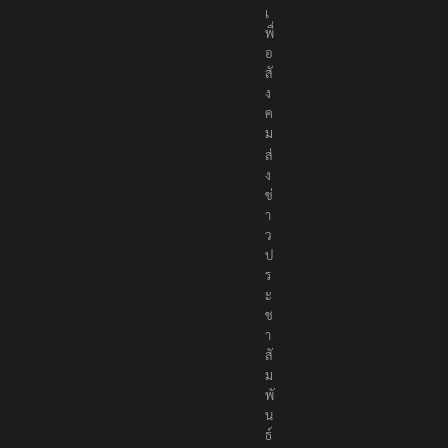
ง
เ
พื่
อ
สั
ง
ค
ม
ส่
ง
ข่
า
ว
ป
ร
ะ
ช
า
สั
ม
พั
น