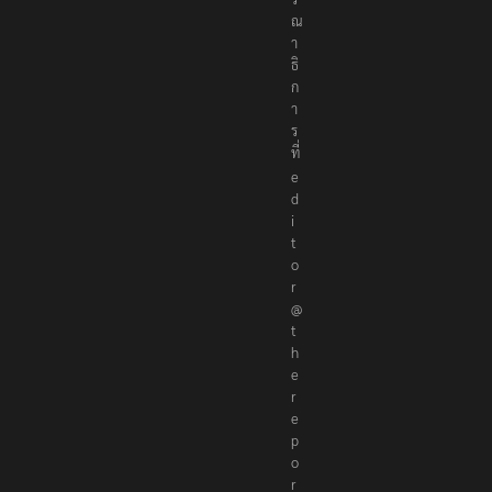
ร
ณ
า
ธิ
ก
า
ร
ที่
e
d
i
t
o
r
@
t
h
e
r
e
p
o