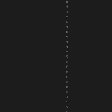
ธ์
แ
จ้
ง
ห
ม
า
ย
ข่
า
ว
ห
รื
อ
ติ
ด
ต่
อ
ก
อ
ง
บ
ร