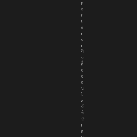
e
p
o
r
t
e
r
s
เ
ป็
น
สื่
อ
อ
อ
น
ไ
ล
น์
ที่
นำ
เ