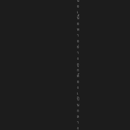
ส
น
อ
เ
นื้
อ
ห
า
อ
ย่
า
ง
ถู
ก
ต้
อ
ง
เ
ป็
น
ก
ล
า