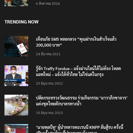
มั่นคงชายแดน
6 สิงหาคม 2026
TRENDING NOW
เตือนภัย SMS หลอกลวง “คุณฝากเงินสำเร็จแล้ว
200,000 บาท”
24 มีนาคม 2021
รู้จัก Traffy Fondue – แจ้งผ่านไลน์ได้ไม่ต้อง โหลด
แอพใหม่ – แจ้งได้ทั่วไทย ไม่ใช่แค่ในกรุง
25 มิถุนายน 2022
ปลัดกระทรวงวัฒนธรรม ร่วมกิจกรรม ‘นาวาภิกขาจาร’
แต่งชุดไทยตักบาตรทางน้ำ
10 มิถุนายน 2023
‘นายพลบีทู’ ผู้นำทหารคะเรนนี KNPP ลั่นสู้รบ ครั้งนี้