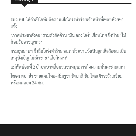
เรื่องล่าสุด
รมว.ทส. ให้กำลังใจทีมติดตามเสือโคร่งทำร้ายเจ้าหน้าที่เขตฯห้วยขา
แข้ง
‘ภาคประชาสังคม’ รวมตัวคัดค้าน ‘มิน ออง ไลง์’ เยือนไทย ขึงป้าย ‘ไม่
ต้อนรับอาชญากร’
กรมอุทยานฯ ชี้ เสือโคร่งทำร้าย จนท.ห้วยขาแข้งเป็นลูกเสือวัยซน เป็น
เหตุบังเอิญ ไม่เข้าข่าย ‘เสือกินคน’
แม่ทัพน้อยที่ 2 ย้ำบทบาทสื่อมวลชนหนุนภารกิจความมั่นคงชายแดน
โฆษก ทบ. ย้ำ ชายแดนไทย–กัมพูชา ยังปกติ ยัน ไทยเฝ้าระวังเตรียม
พร้อมตลอด 24 ชม.