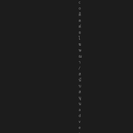
.
c
o
ติ
ด
ต่
อ
โ
ฆ
ษ
ณ
า
/
ส
นั
บ
ส
นุ
น
a
d
v