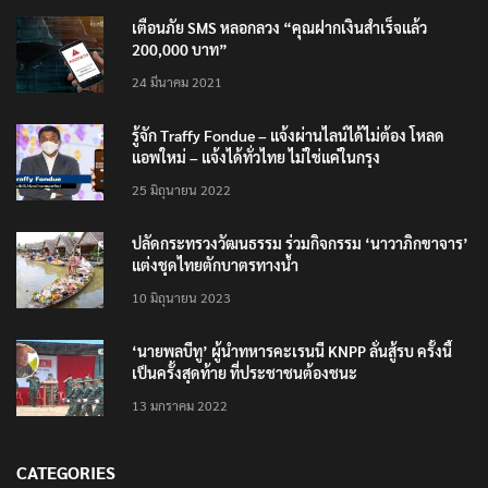
เตือนภัย SMS หลอกลวง “คุณฝากเงินสำเร็จแล้ว
200,000 บาท”
24 มีนาคม 2021
รู้จัก Traffy Fondue – แจ้งผ่านไลน์ได้ไม่ต้อง โหลด
แอพใหม่ – แจ้งได้ทั่วไทย ไม่ใช่แค่ในกรุง
25 มิถุนายน 2022
ปลัดกระทรวงวัฒนธรรม ร่วมกิจกรรม ‘นาวาภิกขาจาร’
แต่งชุดไทยตักบาตรทางน้ำ
10 มิถุนายน 2023
‘นายพลบีทู’ ผู้นำทหารคะเรนนี KNPP ลั่นสู้รบ ครั้งนี้
เป็นครั้งสุดท้าย ที่ประชาชนต้องชนะ
13 มกราคม 2022