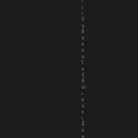
e
r
s
เ
ป็
น
สื่
อ
อ
อ
น
ไ
ล
น์
ที่
นำ
เ
ส
น
อ
เ
นื้
อ