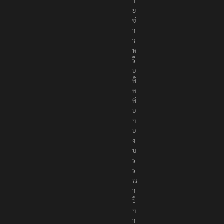
ม
า
ย
ข่
า
ว
ห
รื
อ
ติ
ด
ต่
อ
ก
อ
ง
บ
ร
ร
ณ
า
ธิ
ก