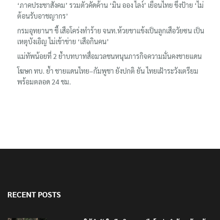
‘ภาคประชาสังคม’ รวมตัวคัดค้าน ‘มิน ออง ไลง์’ เยือนไทย ขึงป้าย ‘ไม่
ต้อนรับอาชญากร’
กรมอุทยานฯ ชี้ เสือโคร่งทำร้าย จนท.ห้วยขาแข้งเป็นลูกเสือวัยซน เป็น
เหตุบังเอิญ ไม่เข้าข่าย ‘เสือกินคน’
แม่ทัพน้อยที่ 2 ย้ำบทบาทสื่อมวลชนหนุนภารกิจความมั่นคงชายแดน
โฆษก ทบ. ย้ำ ชายแดนไทย–กัมพูชา ยังปกติ ยัน ไทยเฝ้าระวังเตรียม
พร้อมตลอด 24 ชม.
RECENT POSTS