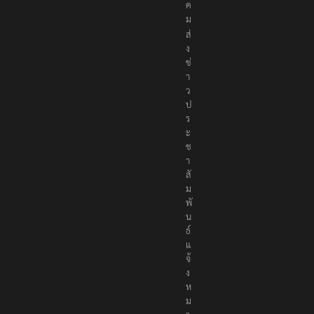
ง
ค
ม
ส่
ง
ข่
า
ว
ป
ร
ะ
ช
า
สั
ม
พั
น
ธ์
แ
จ้
ง
ห