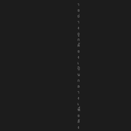
ห
า
อ
ย่
า
ง
ถู
ก
ต้
อ
ง
เ
ป็
น
ก
ล
า
ง
เ
พื่
อ
สั