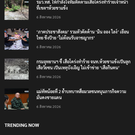
รมว.ทส. ให้กำลังใจทีมติดตามเสือโคร่งทำร้ายเจ้าหน้า
ที่เขตฯห้วยขาแข้ง
6 สิงหาคม 2026
‘ภาคประชาสังคม’ รวมตัวคัดค้าน ‘มิน ออง ไลง์’ เยือน
ไทย ขึงป้าย ‘ไม่ต้อนรับอาชญากร’
6 สิงหาคม 2026
กรมอุทยานฯ ชี้ เสือโคร่งทำร้าย จนท.ห้วยขาแข้งเป็นลูก
เสือวัยซน เป็นเหตุบังเอิญ ไม่เข้าข่าย ‘เสือกินคน’
6 สิงหาคม 2026
แม่ทัพน้อยที่ 2 ย้ำบทบาทสื่อมวลชนหนุนภารกิจความ
มั่นคงชายแดน
6 สิงหาคม 2026
TRENDING NOW