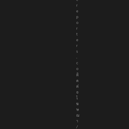
r
e
p
o
r
t
e
r
s
.
c
o
ติ
ด
ต่
อ
โ
ฆ
ษ
ณ
า
/