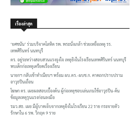
เรื่องล่าสุด
‘ยศชนัน’ ร่วมบริจาคโลหิต รพ. พระนั่งเกล้า ช่วยเหยื่อเหตุ รร.
เทพศิรินทร์ นนทบุรี
ตร. อยู่ระหว่างสอบสวนแรงจูงใจ เหตุยิงในโรงเรียนเทพศิรินทร์ นนทบุรี
พบเด็กก่อเหตุเครียดเรื่องเรียน
นายกฯ กลับเข้าทำเนียบฯ พร้อม ผบ.ตร.-ผบช.ก. คาดถกปราบปราม
อาวุธปืนเถื่อน
โฆษก ตร. เผยผลสอบเบื้องต้น ผู้ก่อเหตุชอบเล่นเกมใช้อาวุธปืน-ค้น
ข้อมูลเหตุรุนแรงก่อนลงมือ
รมว.สธ. เผย มีผู้บาดเจ็บจากเหตุยิงในโรงเรียน 22 ราย กระจายตัว
รักษาใน 6 รพ. วิกฤต 9 ราย