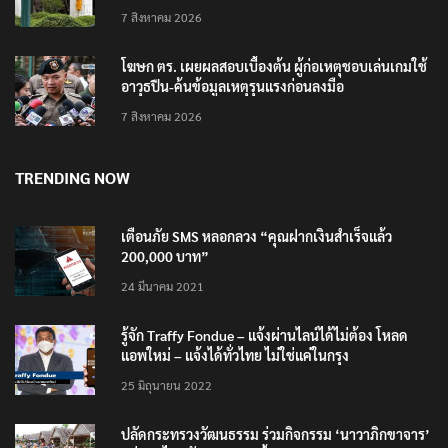
7 สิงหาคม 2026
โฆษก ตร. เผยผลสอบเบื้องต้น ผู้ก่อเหตุชอบเล่นเกมใช้
อาวุธปืน-ค้นข้อมูลเหตุรุนแรงก่อนลงมือ
7 สิงหาคม 2026
TRENDING NOW
เตือนภัย SMS หลอกลวง “คุณฝากเงินสำเร็จแล้ว
200,000 บาท”
24 มีนาคม 2021
รู้จัก Traffy Fondue – แจ้งผ่านไลน์ได้ไม่ต้อง โหลด
แอพใหม่ – แจ้งได้ทั่วไทย ไม่ใช่แค่ในกรุง
25 มิถุนายน 2022
ปลัดกระทรวงวัฒนธรรม ร่วมกิจกรรม ‘นาวาภิกขาจาร’