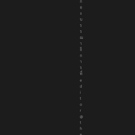
ก
อ
ง
บ
ร
ร
ณ
า
ธิ
ก
า
ร
ที่
e
d
i
t
o
r
@
t
h
e