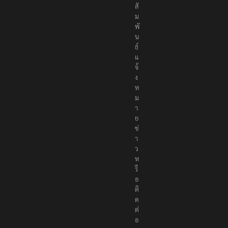
สั
ม
พั
น
ธ์
แ
จ้
ง
ห
ม
า
ย
ข่
า
ว
ห
รื
อ
ติ
ด
ต่
อ