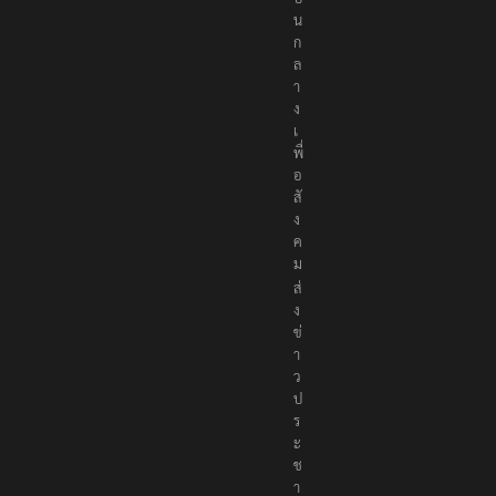
น
ก
ล
า
ง
เ
พื่
อ
สั
ง
ค
ม
ส่
ง
ข่
า
ว
ป
ร
ะ
ช
า