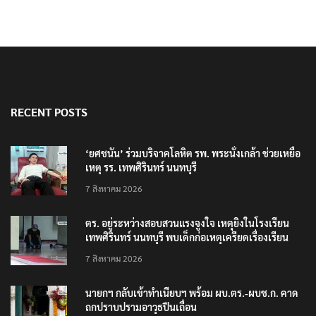
RECENT POSTS
‘ยศชนัน’ ร่วมบริจาคโลหิต รพ. พระนั่งเกล้า ช่วยเหยื่อ
เหตุ รร. เทพศิรินทร์ นนทบุรี
7 สิงหาคม 2026
ตร. อยู่ระหว่างสอบสวนแรงจูงใจ เหตุยิงในโรงเรียน
เทพศิรินทร์ นนทบุรี พบเด็กก่อเหตุเครียดเรื่องเรียน
7 สิงหาคม 2026
นายกฯ กลับเข้าทำเนียบฯ พร้อม ผบ.ตร.-ผบช.ก. คาด
ถกปราบปรามอาวุธปืนเถื่อน