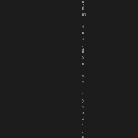
น์
ที่
นำ
เ
ส
น
อ
เ
นื้
อ
ห
า
อ
ย่
า
ง
ถู
ก
ต้
อ
ง
เ
ป็