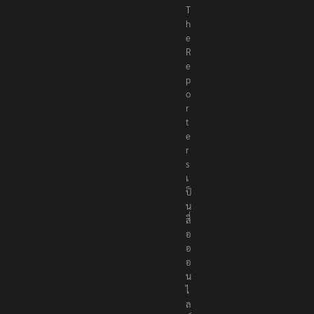
T
h
e
R
e
p
o
r
t
e
r
s
เ
ป็
น
สื่
อ
อ
อ
น
ไ
ล