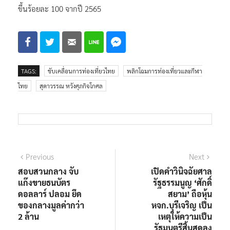
ขึ้นร้อยละ 100 จากปี 2565
TAGS:
ขับเคลื่อนการท่องเที่ยวไทย
พลิกโฉมการท่องเที่ยวและกีฬา
ไทย
สุดาวรรณ หวังศุภกิจโกศล
แนะแนว
Previous
Next
Previous
Next
post:
post:
สอบสวนกลาง จับ
เปิดคําวินิจฉัยศาล
เรื่อง
แก๊งขายธนบัตร
รัฐธรรมนูญ ‘ศักดิ์
ดอลลาร์ ปลอม ยึด
สยาม’ ถือหุ้น
ของกลางมูลค่ากว่า
หจก.บุรีเจริญ เป็น
2 ล้าน
เหตุให้ความเป็น
รัฐมนตรีสิ้นสุดลง