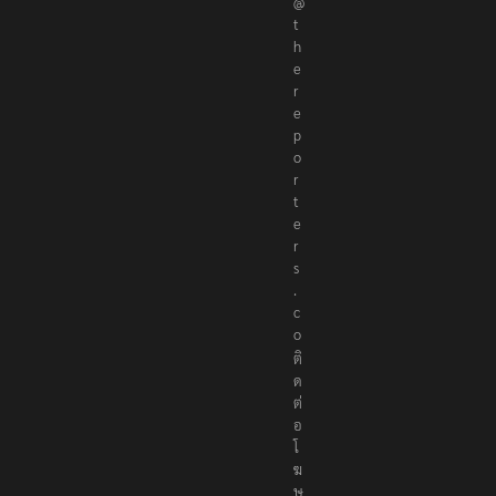
r
@
t
h
e
r
e
p
o
r
t
e
r
s
.
c
o
ติ
ด
ต่
อ
โ
ฆ