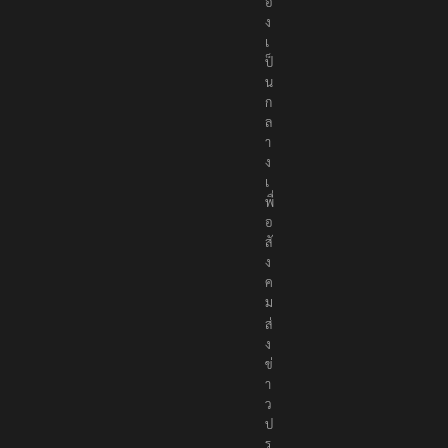
ต้
อ
ง
เ
ป็
น
ก
ล
า
ง
เ
พื่
อ
สั
ง
ค
ม
ส่
ง
ข่
า
ว
ป