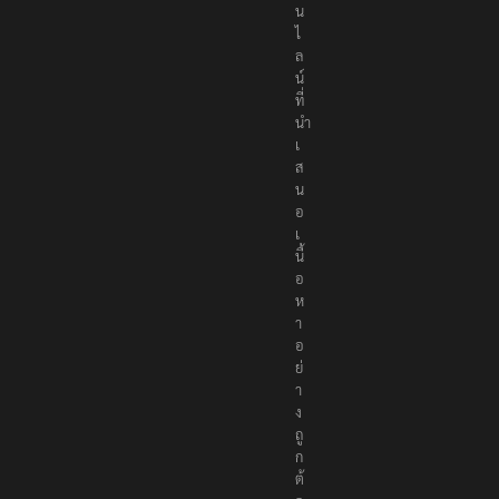
อ
น
ไ
ล
น์
ที่
นำ
เ
ส
น
อ
เ
นื้
อ
ห
า
อ
ย่
า
ง
ถู
ก