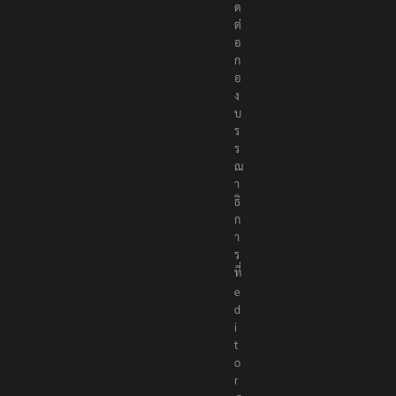
ติ
ด
ต่
อ
ก
อ
ง
บ
ร
ร
ณ
า
ธิ
ก
า
ร
ที่
e
d
i
t
o