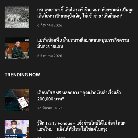
6 สิงหาคม 2026
กรมอุทยานฯ ชี้ เสือโคร่งทำร้าย จนท.ห้วยขาแข้งเป็นลูก
เสือวัยซน เป็นเหตุบังเอิญ ไม่เข้าข่าย ‘เสือกินคน’
6 สิงหาคม 2026
แม่ทัพน้อยที่ 2 ย้ำบทบาทสื่อมวลชนหนุนภารกิจความ
มั่นคงชายแดน
6 สิงหาคม 2026
TRENDING NOW
เตือนภัย SMS หลอกลวง “คุณฝากเงินสำเร็จแล้ว
200,000 บาท”
24 มีนาคม 2021
รู้จัก Traffy Fondue – แจ้งผ่านไลน์ได้ไม่ต้อง โหลด
แอพใหม่ – แจ้งได้ทั่วไทย ไม่ใช่แค่ในกรุง