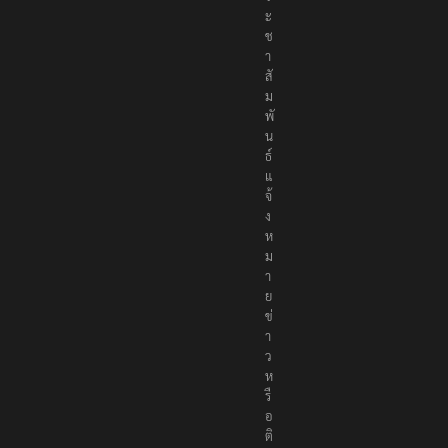
ร
ะ
ช
า
สั
ม
พั
น
ธ์
แ
จ้
ง
ห
ม
า
ย
ข่
า
ว
ห
รื
อ