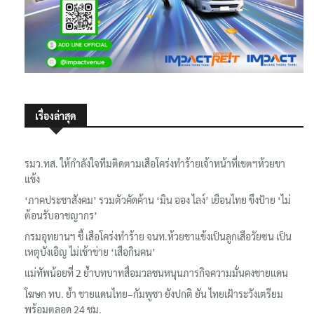
เรื่องล่าสุด
รมว.ทส. ให้กำลังใจทีมติดตามเสือโคร่งทำร้ายเจ้าหน้าที่เขตฯห้วยขา
แข้ง
‘ภาคประชาสังคม’ รวมตัวคัดค้าน ‘มิน ออง ไลง์’ เยือนไทย ขึงป้าย ‘ไม่
ต้อนรับอาชญากร’
กรมอุทยานฯ ชี้ เสือโคร่งทำร้าย จนท.ห้วยขาแข้งเป็นลูกเสือวัยซน เป็น
เหตุบังเอิญ ไม่เข้าข่าย ‘เสือกินคน’
แม่ทัพน้อยที่ 2 ย้ำบทบาทสื่อมวลชนหนุนภารกิจความมั่นคงชายแดน
โฆษก ทบ. ย้ำ ชายแดนไทย–กัมพูชา ยังปกติ ยัน ไทยเฝ้าระวังเตรียม