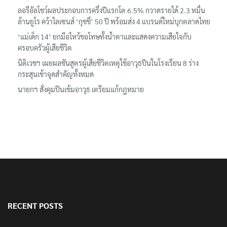
‘อนุทิน’ ควงภริยาชมงาน OTOP ศิลปาชีพ ประทีปไทยวันแรก
ลอรีอัลโชว์ผลประกอบการครึ่งปีแรกโต 6.5% กวาดรายได้ 2.3 หมื่น
ล้านยูโร คว้าไลเซนส์ ‘กุชชี่’ 50 ปี พร้อมส่ง 4 แบรนด์ใหม่บุกตลาดไทย
‘แม่เด็ก 14’ ยกมือไหว้ขอโทษทั้งน้ำตาและแสดงความเสียใจกับ
ครอบครัวผู้เสียชีวิต
นิติเวชฯ เผยผลชันสูตรผู้เสียชีวิตเหตุใช้อาวุธปืนในโรงเรียน 8 ร่าง
กระสุนเข้าจุดสำคัญทั้งหมด
นายกฯ สั่งคุมปืนเข้มอาวุธ เตรียมแก้กฎหมาย