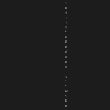
ห
ม
า
ย
ข่
า
ว
ห
รื
อ
ติ
ด
ต่
อ
ก
อ
ง
บ
ร
ร
ณ
า