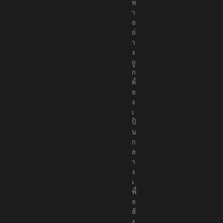
นื้
อ
ห
า
อ
ย่
า
ง
ถู
ก
ต้
อ
ง
เ
ป็
น
ก
ล
า
ง
เ
พื่
อ