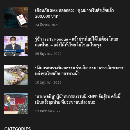
TRENDING NOW
เตือนภัย SMS หลอกลวง “คุณฝากเงินสำเร็จแล้ว
200,000 บาท”
24 มีนาคม 2021
รู้จัก Traffy Fondue – แจ้งผ่านไลน์ได้ไม่ต้อง โหลด
แอพใหม่ – แจ้งได้ทั่วไทย ไม่ใช่แค่ในกรุง
25 มิถุนายน 2022
ปลัดกระทรวงวัฒนธรรม ร่วมกิจกรรม ‘นาวาภิกขาจาร’
แต่งชุดไทยตักบาตรทางน้ำ
10 มิถุนายน 2023
‘นายพลบีทู’ ผู้นำทหารคะเรนนี KNPP ลั่นสู้รบ ครั้งนี้
เป็นครั้งสุดท้าย ที่ประชาชนต้องชนะ
13 มกราคม 2022