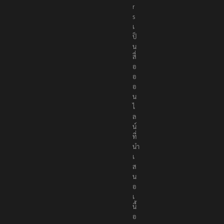
t
e
r
s
เ
ป็
น
สื่
อ
อ
อ
น
ไ
ล
น์
ที่
นำ
เ
ส
น
อ
เ