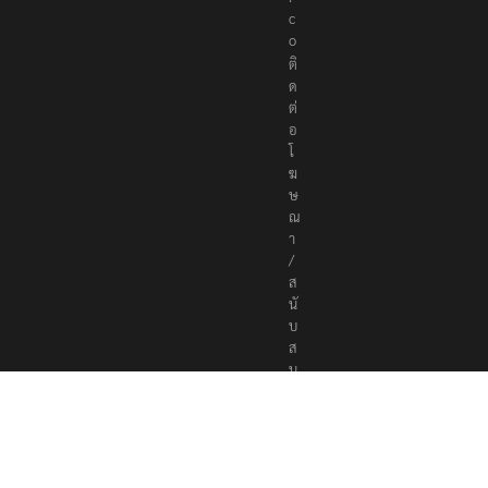
s
.
c
o
ติ
ด
ต่
อ
โ
ฆ
ษ
ณ
า
/
ส
นั
บ
ส
นุ
น
a
d