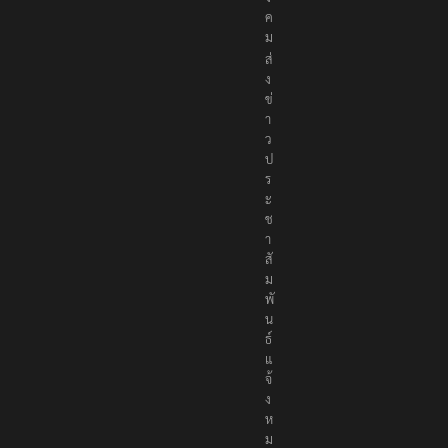
สั
ง
ค
ม
ส่
ง
ข่
า
ว
ป
ร
ะ
ช
า
สั
ม
พั
น
ธ์
แ
จ้
ง