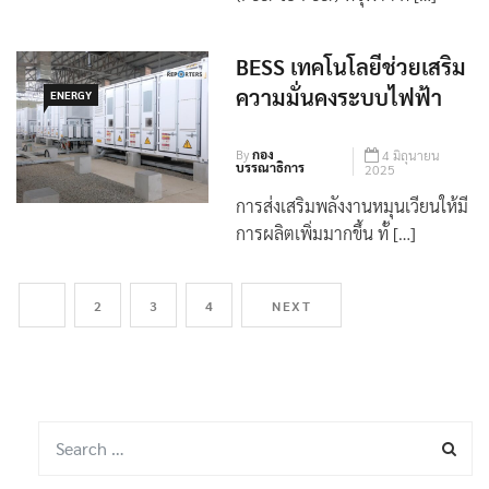
เปิดผลทดสอบซื้อขายไฟฟ้ากันเอง
(Peer-to-Peer) ที่จุฬาฯ ด […]
BESS เทคโนโลยีช่วยเสริม
ความมั่นคงระบบไฟฟ้า
ENERGY
By
กอง
4 มิถุนายน
บรรณาธิการ
2025
การส่งเสริมพลังงานหมุนเวียนให้มี
การผลิตเพิ่มมากขึ้น ทั้ […]
1
2
3
4
NEXT