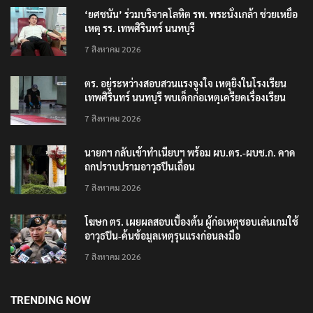
‘ยศชนัน’ ร่วมบริจาคโลหิต รพ. พระนั่งเกล้า ช่วยเหยื่อ
เหตุ รร. เทพศิรินทร์ นนทบุรี
7 สิงหาคม 2026
ตร. อยู่ระหว่างสอบสวนแรงจูงใจ เหตุยิงในโรงเรียน
เทพศิรินทร์ นนทบุรี พบเด็กก่อเหตุเครียดเรื่องเรียน
7 สิงหาคม 2026
นายกฯ กลับเข้าทำเนียบฯ พร้อม ผบ.ตร.-ผบช.ก. คาด
ถกปราบปรามอาวุธปืนเถื่อน
7 สิงหาคม 2026
โฆษก ตร. เผยผลสอบเบื้องต้น ผู้ก่อเหตุชอบเล่นเกมใช้
อาวุธปืน-ค้นข้อมูลเหตุรุนแรงก่อนลงมือ
7 สิงหาคม 2026
TRENDING NOW