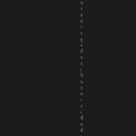
ห
า
อ
ย่
า
ง
ถู
ก
ต้
อ
ง
เ
ป็
น
ก
ล
า
ง
เ
พื่
อ
สั