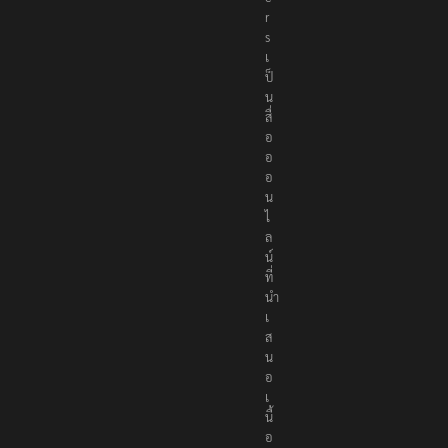
r
s
เ
ป็
น
สื่
อ
อ
อ
น
ไ
ล
น์
ที่
นำ
เ
ส
น
อ
เ
นื้
อ