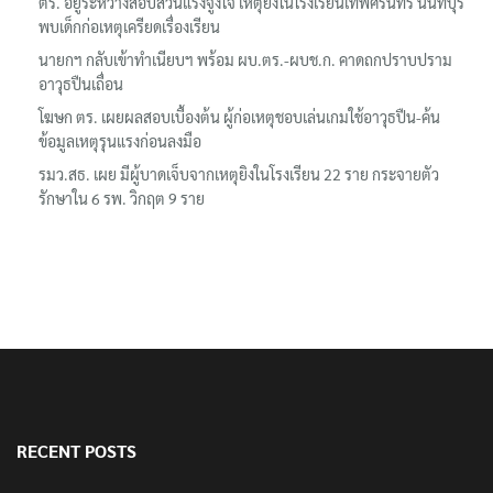
ตร. อยู่ระหว่างสอบสวนแรงจูงใจ เหตุยิงในโรงเรียนเทพศิรินทร์ นนทบุรี
พบเด็กก่อเหตุเครียดเรื่องเรียน
นายกฯ กลับเข้าทำเนียบฯ พร้อม ผบ.ตร.-ผบช.ก. คาดถกปราบปราม
อาวุธปืนเถื่อน
โฆษก ตร. เผยผลสอบเบื้องต้น ผู้ก่อเหตุชอบเล่นเกมใช้อาวุธปืน-ค้น
ข้อมูลเหตุรุนแรงก่อนลงมือ
รมว.สธ. เผย มีผู้บาดเจ็บจากเหตุยิงในโรงเรียน 22 ราย กระจายตัว
รักษาใน 6 รพ. วิกฤต 9 ราย
RECENT POSTS