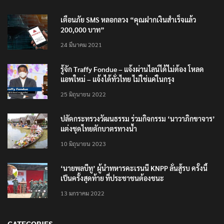
เตือนภัย SMS หลอกลวง “คุณฝากเงินสำเร็จแล้ว
200,000 บาท”
24 มีนาคม 2021
รู้จัก Traffy Fondue – แจ้งผ่านไลน์ได้ไม่ต้อง โหลด
แอพใหม่ – แจ้งได้ทั่วไทย ไม่ใช่แค่ในกรุง
25 มิถุนายน 2022
ปลัดกระทรวงวัฒนธรรม ร่วมกิจกรรม ‘นาวาภิกขาจาร’
แต่งชุดไทยตักบาตรทางน้ำ
10 มิถุนายน 2023
‘นายพลบีทู’ ผู้นำทหารคะเรนนี KNPP ลั่นสู้รบ ครั้งนี้
เป็นครั้งสุดท้าย ที่ประชาชนต้องชนะ
13 มกราคม 2022
CATEGORIES