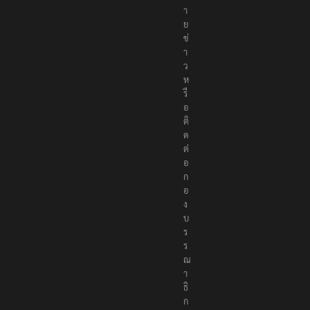
า
ย
ข่
า
ว
ห
รื
อ
ติ
ด
ต่
อ
ก
อ
ง
บ
ร
ร
ณ
า
ธิ
ก