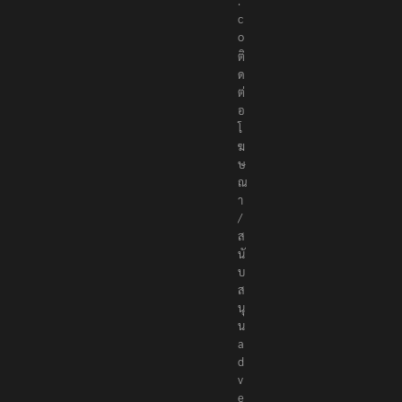
.
c
o
ติ
ด
ต่
อ
โ
ฆ
ษ
ณ
า
/
ส
นั
บ
ส
นุ
น
a
d
v
e