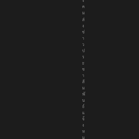
ง
ค
ม
ส่
ง
ข่
า
ว
ป
ร
ะ
ช
า
สั
ม
พั
น
ธ์
แ
จ้
ง
ห
ม