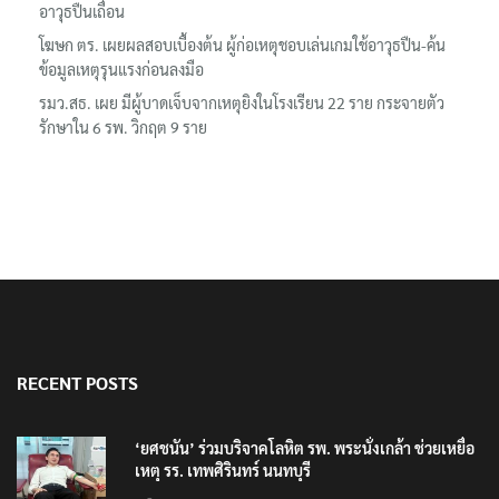
อาวุธปืนเถื่อน
โฆษก ตร. เผยผลสอบเบื้องต้น ผู้ก่อเหตุชอบเล่นเกมใช้อาวุธปืน-ค้น
ข้อมูลเหตุรุนแรงก่อนลงมือ
รมว.สธ. เผย มีผู้บาดเจ็บจากเหตุยิงในโรงเรียน 22 ราย กระจายตัว
รักษาใน 6 รพ. วิกฤต 9 ราย
RECENT POSTS
‘ยศชนัน’ ร่วมบริจาคโลหิต รพ. พระนั่งเกล้า ช่วยเหยื่อ
เหตุ รร. เทพศิรินทร์ นนทบุรี