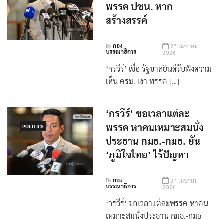
พรรค ปชน. หาก
สร้างสรรค์
By
กอง
27 เมษายน
บรรณาธิการ
2026
‘กรวีร์’ เชื่อ รัฐบาลยินดีรับฟังความ
เห็น ครม. เงา พรรค […]
‘กรวีร์’ ขอเวลาแต่ละ
พรรค หาคนเหมาะสมนั่ง
POLITICS
ประธาน กมธ.-กมธ. ยัน
‘ภูมิใจไทย’ ไร้ปัญหา
By
กอง
27 เมษายน
บรรณาธิการ
2026
‘กรวีร์’ ขอเวลาแต่ละพรรค หาคน
เหมาะสมนั่งประธาน กมธ.-กมธ