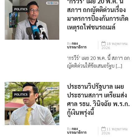
‘กรวีร์’ เผย 20 พ.ค. นี้
สภาฯ ถกญัตติด่วนเรื่อง
POLITICS
มาตรการป้องกันการเกิด
เหตุรถไฟชนรถเมล์
By
กอง
18 พฤษภาคม
บรรณาธิการ
2026
‘กรวีร์’ เผย 20 พ.ค. นี้ สภาฯ ถก
ญัตติด่วนให้ข้อเสนอรัฐบ […]
ประธานวิปรัฐบาล เผย
ประธานสภาฯ เตรียมส่ง
POLITICS
ศาล รธน. วินิจฉัย พ.ร.ก.
กู้เงินพรุ่งนี้
By
กอง
11 พฤษภาคม
บรรณาธิการ
2026