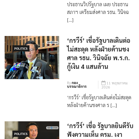
ประธานวิปรัฐบาล เผย ประธาน
สภาฯ เตรียมส่งศาล รธน. วินิจฉ
[…]
‘กรวีร์’ เชื่อรัฐบาลเดินต่อ
ไม่สะดุด หลังฝ่ายค้านชง
POLITICS
ศาล รธน. วินิจฉัย พ.ร.ก.
กู้เงิน 4 แสนล้าน
By
กอง
11 พฤษภาคม
บรรณาธิการ
2026
‘กรวีร์’ เชื่อรัฐบาลเดินต่อไม่สะดุด
หลังฝ่ายค้านชงศาล ร […]
‘กรวีร์’ เชื่อ รัฐบาลยินดีรับ
ฟังความเห็น ครม. เงา
POLITICS