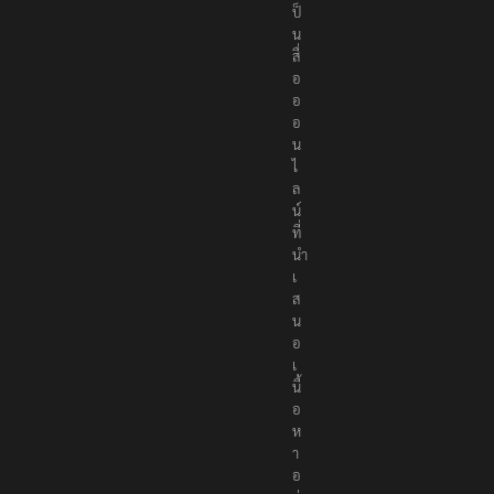
ป็
น
สื่
อ
อ
อ
น
ไ
ล
น์
ที่
นำ
เ
ส
น
อ
เ
นื้
อ
ห
า
อ