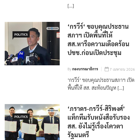
[…]
‘กรวีร์‘ ขอบคุณประธาน
สภาฯ เปิดพื้นที่ให้
POLITICS
สส.หารือความเดือดร้อน
ปชช.ก่อนเปิดประชุม
By
กองบรรณาธิการ
7 เมษายน 2026
‘กรวีร์‘ ขอบคุณประธานสภาฯ เปิด
พื้นที่ให้ สส. สะท้อนปัญห […]
‘ภราดร-กรวีร์-สิริพงศ์’
แท็กทีมรับหนังสือรับรอง
POLITICS
สส. ยังไม่รู้เรื่องโควตา
รัฐมนตรี