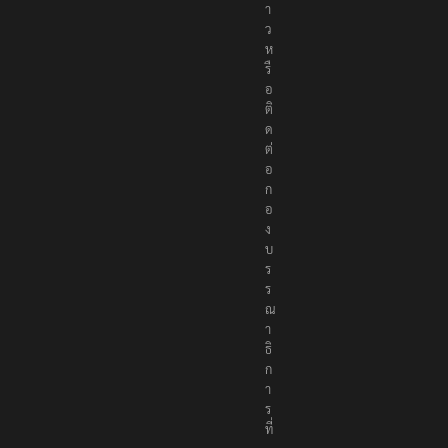
า
ว
ห
รื
อ
ติ
ด
ต่
อ
ก
อ
ง
บ
ร
ร
ณ
า
ธิ
ก
า
ร
ที่