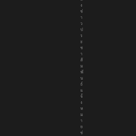
ง
ข่
า
ว
ป
ร
ะ
ช
า
สั
ม
พั
น
ธ์
แ
จ้
ง
ห
ม
า
ย
ข่