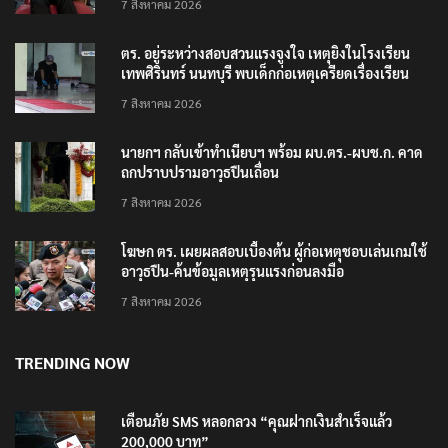
7 สิงหาคม 2026
ตร. อยู่ระหว่างสอบสวนแรงจูงใจ เหตุยิงในโรงเรียน
เทพศิรินทร์ นนทบุรี พบเด็กก่อเหตุเครียดเรื่องเรียน
7 สิงหาคม 2026
นายกฯ กลับเข้าทำเนียบฯ พร้อม ผบ.ตร.-ผบช.ก. คาด
ถกปราบปรามอาวุธปืนเถื่อน
7 สิงหาคม 2026
โฆษก ตร. เผยผลสอบเบื้องต้น ผู้ก่อเหตุชอบเล่นเกมใช้
อาวุธปืน-ค้นข้อมูลเหตุรุนแรงก่อนลงมือ
7 สิงหาคม 2026
TRENDING NOW
เตือนภัย SMS หลอกลวง “คุณฝากเงินสำเร็จแล้ว
200,000 บาท”