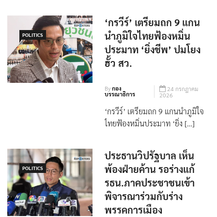
‘กรวีร์’ เตรียมถก 9 แกน
นำภูมิใจไทยฟ้องหมิ่น
POLITICS
ประมาท ‘ยิ่งชีพ’ ปมโยง
ฮั้ว สว.
By
กอง
24 กรกฎาคม
บรรณาธิการ
2026
‘กรวีร์’ เตรียมถก 9 แกนนำภูมิใจ
ไทยฟ้องหมิ่นประมาท ‘ยิ่ง […]
ประธานวิปรัฐบาล เห็น
พ้องฝ่ายค้าน รอร่างแก้
POLITICS
รธน.ภาคประชาชนเข้า
พิจารณาร่วมกับร่าง
พรรคการเมือง