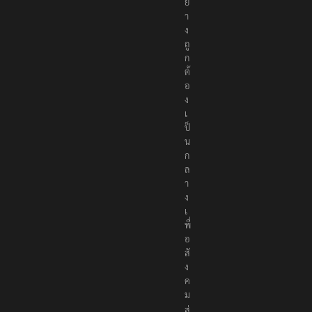
ย่
า
ง
ถู
ก
ต้
อ
ง
เ
ป็
น
ก
ล
า
ง
เ
พื่
อ
สั
ง
ค
ม
ส่