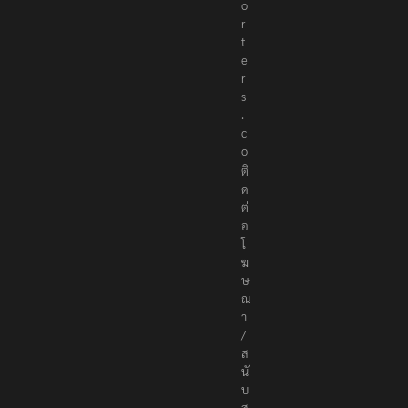
o
r
t
e
r
s
.
c
o
ติ
ด
ต่
อ
โ
ฆ
ษ
ณ
า
/
ส
นั
บ
ส