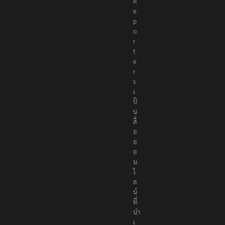
R
e
p
o
r
t
e
r
s
เ
ป็
น
สื่
อ
อ
อ
น
ไ
ล
น์
ที่
นำ
เ