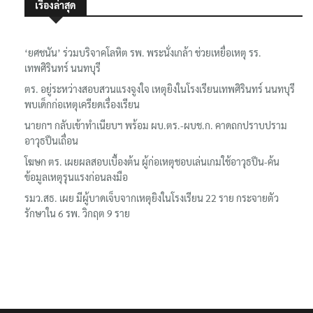
เรื่องล่าสุด
‘ยศชนัน’ ร่วมบริจาคโลหิต รพ. พระนั่งเกล้า ช่วยเหยื่อเหตุ รร.
เทพศิรินทร์ นนทบุรี
ตร. อยู่ระหว่างสอบสวนแรงจูงใจ เหตุยิงในโรงเรียนเทพศิรินทร์ นนทบุรี
พบเด็กก่อเหตุเครียดเรื่องเรียน
นายกฯ กลับเข้าทำเนียบฯ พร้อม ผบ.ตร.-ผบช.ก. คาดถกปราบปราม
อาวุธปืนเถื่อน
โฆษก ตร. เผยผลสอบเบื้องต้น ผู้ก่อเหตุชอบเล่นเกมใช้อาวุธปืน-ค้น
ข้อมูลเหตุรุนแรงก่อนลงมือ
รมว.สธ. เผย มีผู้บาดเจ็บจากเหตุยิงในโรงเรียน 22 ราย กระจายตัว
รักษาใน 6 รพ. วิกฤต 9 ราย