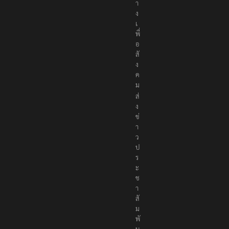
า
ง
เ
พื่
อ
สั
ง
ค
ม
ส่
ง
ข่
า
ว
ป
ร
ะ
ช
า
สั
ม
พั
น