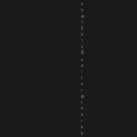
ร
ร
ณ
า
ธิ
ก
า
ร
ที่
e
d
i
t
o
r
@
t
h
e
r
e
p