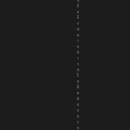
ธ์
แ
จ้
ง
ห
ม
า
ย
ข่
า
ว
ห
รื
อ
ติ
ด
ต่
อ
ก
อ
ง
บ