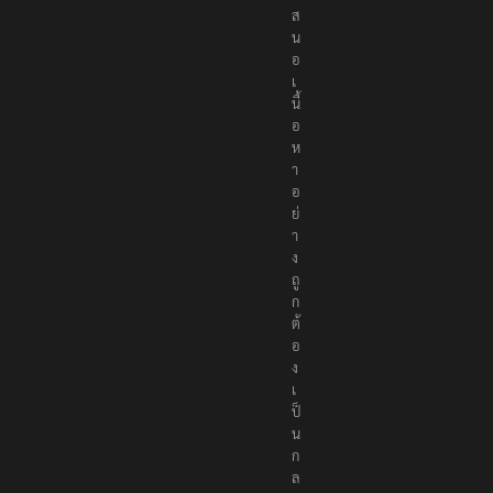
ส
น
อ
เ
นื้
อ
ห
า
อ
ย่
า
ง
ถู
ก
ต้
อ
ง
เ
ป็
น
ก
ล