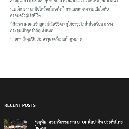
ล้านยูโร คว้าไลเซนส์ ‘กุชชี่’ 50 ปี พร้อมส่ง 4 แบรนด์ใหม่บุกตลาดไทย
‘แม่เด็ก 14’ ยกมือไหว้ขอโทษทั้งน้ำตาและแสดงความเสียใจกับ
ครอบครัวผู้เสียชีวิต
นิติเวชฯ เผยผลชันสูตรผู้เสียชีวิตเหตุใช้อาวุธปืนในโรงเรียน 8 ร่าง
กระสุนเข้าจุดสำคัญทั้งหมด
นายกฯ สั่งคุมปืนเข้มอาวุธ เตรียมแก้กฎหมาย
RECENT POSTS
‘อนุทิน’ ควงภริยาชมงาน OTOP ศิลปาชีพ ประทีปไทย
วันแรก