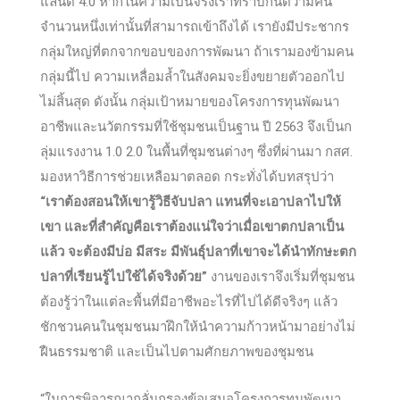
แลนด์ 4.0 หากในความเป็นจริงเราทราบกันดีว่ามีคน
จำนวนหนึ่งเท่านั้นที่สามารถเข้าถึงได้ เรายังมีประชากร
กลุ่มใหญ่ที่ตกจากขอบของการพัฒนา ถ้าเรามองข้ามคน
กลุ่มนี้ไป ความเหลื่อมล้ำในสังคมจะยิ่งขยายตัวออกไป
ไม่สิ้นสุด ดังนั้น กลุ่มเป้าหมายของโครงการทุนพัฒนา
อาชีพและนวัตกรรมที่ใช้ชุมชนเป็นฐาน ปี 2563 จึงเป็นก
ลุ่มแรงงาน 1.0 2.0 ในพื้นที่ชุมชนต่างๆ ซึ่งที่ผ่านมา กสศ.
มองหาวิธีการช่วยเหลือมาตลอด กระทั่งได้บทสรุปว่า
“เราต้องสอนให้เขารู้วิธีจับปลา แทนที่จะเอาปลาไปให้
เขา และที่สำคัญคือเราต้องแน่ใจว่าเมื่อเขาตกปลาเป็น
แล้ว จะต้องมีบ่อ มีสระ มีพันธุ์ปลาที่เขาจะได้นำทักษะตก
ปลาที่เรียนรู้ไปใช้ได้จริงด้วย”
งานของเราจึงเริ่มที่ชุมชน
ต้องรู้ว่าในแต่ละพื้นที่มีอาชีพอะไรที่ไปได้ดีจริงๆ แล้ว
ชักชวนคนในชุมชนมาฝึกให้นำความก้าวหน้ามาอย่างไม่
ฝืนธรรมชาติ และเป็นไปตามศักยภาพของชุมชน
“ในการพิจารณากลั่นกรองข้อเสนอโครงการทุนพัฒนา