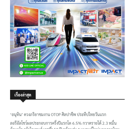
เรื่องล่าสุด
‘อนุทิน’ ควงภริยาชมงาน OTOP ศิลปาชีพ ประทีปไทยวันแรก
ลอรีอัลโชว์ผลประกอบการครึ่งปีแรกโต 6.5% กวาดรายได้ 2.3 หมื่น