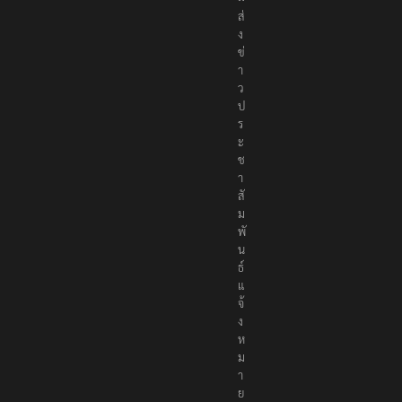
ส่
ง
ข่
า
ว
ป
ร
ะ
ช
า
สั
ม
พั
น
ธ์
แ
จ้
ง
ห
ม
า
ย