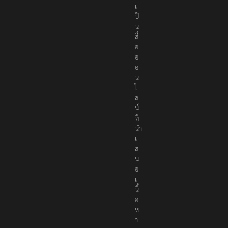
เ
ป็
น
สื่
อ
อ
อ
น
ไ
ล
น์
ที่
นำ
เ
ส
น
อ
เ
นื้
อ
ห
า