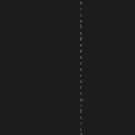
ข่
า
ว
ห
รื
อ
ติ
ด
ต่
อ
ก
อ
ง
บ
ร
ร
ณ
า
ธิ
ก
า
ร