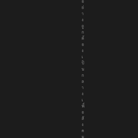
อ
ย่
า
ง
ถู
ก
ต้
อ
ง
เ
ป็
น
ก
ล
า
ง
เ
พื่
อ
สั
ง
ค
ม