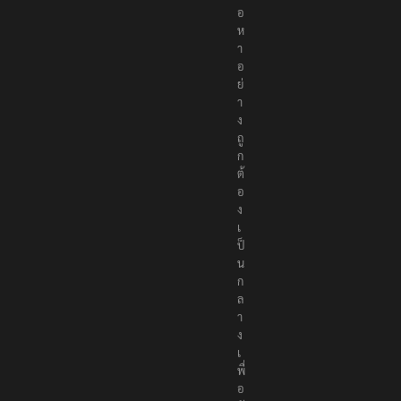
อ
ห
า
อ
ย่
า
ง
ถู
ก
ต้
อ
ง
เ
ป็
น
ก
ล
า
ง
เ
พื่
อ