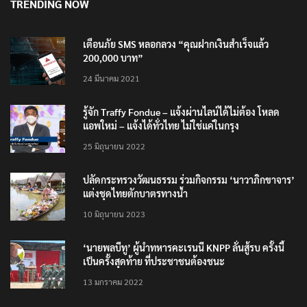
TRENDING NOW
เตือนภัย SMS หลอกลวง “คุณฝากเงินสำเร็จแล้ว
200,000 บาท”
24 มีนาคม 2021
รู้จัก Traffy Fondue – แจ้งผ่านไลน์ได้ไม่ต้อง โหลด
แอพใหม่ – แจ้งได้ทั่วไทย ไม่ใช่แค่ในกรุง
25 มิถุนายน 2022
ปลัดกระทรวงวัฒนธรรม ร่วมกิจกรรม ‘นาวาภิกขาจาร’
แต่งชุดไทยตักบาตรทางน้ำ
10 มิถุนายน 2023
‘นายพลบีทู’ ผู้นำทหารคะเรนนี KNPP ลั่นสู้รบ ครั้งนี้
เป็นครั้งสุดท้าย ที่ประชาชนต้องชนะ
13 มกราคม 2022