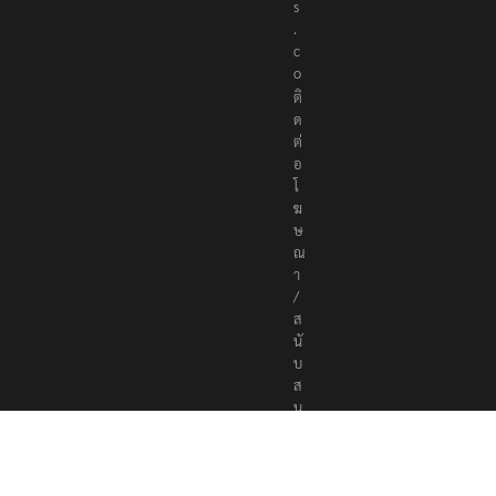
s
.
c
o
ติ
ด
ต่
อ
โ
ฆ
ษ
ณ
า
/
ส
นั
บ
ส
นุ
น
a
d
v