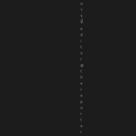
ก
า
ร
ที่
e
d
i
t
o
r
@
t
h
e
r
e
p
o
r
t
e
r