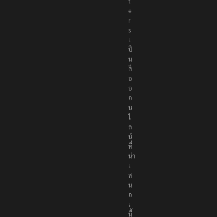
t
e
r
s
เ
ป็
น
สื่
อ
อ
อ
น
ไ
ล
น์
ที่
นำ
เ
ส
น
อ
เ
นื้