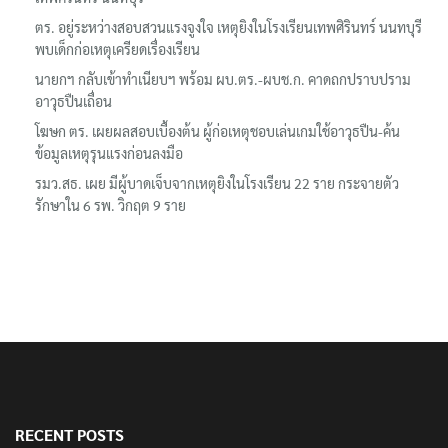
ตร. อยู่ระหว่างสอบสวนแรงจูงใจ เหตุยิงในโรงเรียนเทพศิรินทร์ นนทบุรี
พบเด็กก่อเหตุเครียดเรื่องเรียน
นายกฯ กลับเข้าทำเนียบฯ พร้อม ผบ.ตร.-ผบช.ก. คาดถกปราบปราม
อาวุธปืนเถื่อน
โฆษก ตร. เผยผลสอบเบื้องต้น ผู้ก่อเหตุชอบเล่นเกมใช้อาวุธปืน-ค้น
ข้อมูลเหตุรุนแรงก่อนลงมือ
รมว.สธ. เผย มีผู้บาดเจ็บจากเหตุยิงในโรงเรียน 22 ราย กระจายตัว
รักษาใน 6 รพ. วิกฤต 9 ราย
RECENT POSTS