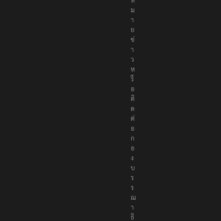
ม
า
ย
ข่
า
ว
ห
รื
อ
ติ
ด
ต่
อ
ก
อ
ง
บ
ร
ร
ณ
า
ธิ