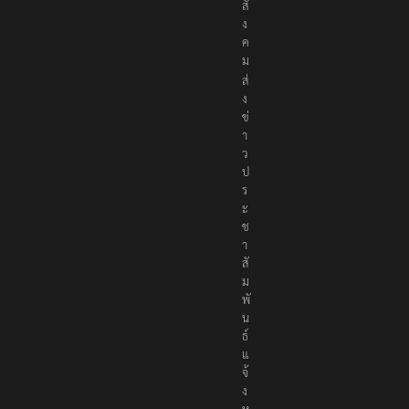
สั
ง
ค
ม
ส่
ง
ข่
า
ว
ป
ร
ะ
ช
า
สั
ม
พั
น
ธ์
แ
จ้
ง
ห