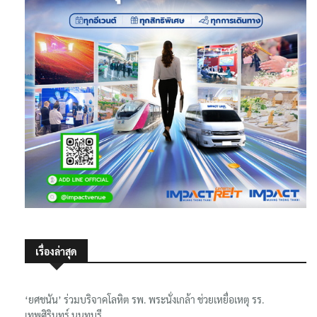
เรื่องล่าสุด
‘ยศชนัน’ ร่วมบริจาคโลหิต รพ. พระนั่งเกล้า ช่วยเหยื่อเหตุ รร.
เทพศิรินทร์ นนทบุรี