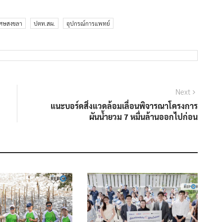
เศษสงขลา
ปตท.สผ.
อุปกรณ์การแพทย์
Next
Next
post:
แนะบอร์ดสิ่งแวดล้อมเลื่อนพิจารณาโครงการ
ผันน้ำยวม 7 หมื่นล้านออกไปก่อน