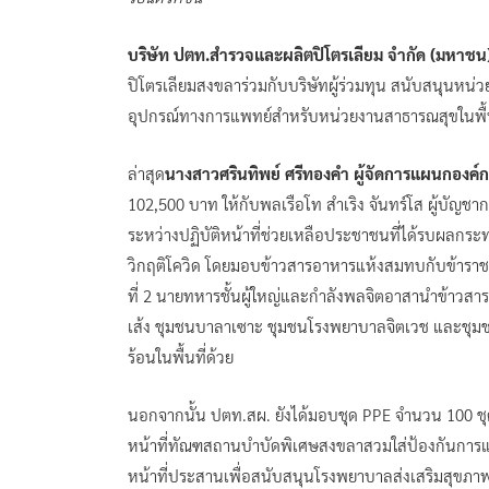
บริษัท ปตท.สำรวจและผลิตปิโตรเลียม จำกัด (มหาชน
ปิโตรเลียมสงขลาร่วมกับบริษัทผู้ร่วมทุน สนับสนุนห
อุปกรณ์ทางการแพทย์สำหรับหน่วยงานสาธารณสุขในพื้นท
ล่าสุด
นางสาวศรินทิพย์ ศรีทองคำ ผู้จัดการแผนกองค์
102,500 บาท ให้กับพลเรือโท สำเริง จันทร์โส ผู้บัญชาก
ระหว่างปฏิบัติหน้าที่ช่วยเหลือประชาชนที่ได้รบผลกระทบจ
วิกฤติโควิด โดยมอบข้าวสารอาหารแห้งสมทบกับข้าราชกา
ที่ 2 นายทหารชั้นผู้ใหญ่และกำลังพลจิตอาสานำข้าวสาร
เส้ง ชุมชนบาลาเซาะ ชุมชนโรงพยาบาลจิตเวช และชุมช
ร้อนในพื้นที่ด้วย
นอกจากนั้น ปตท.สผ. ยังได้มอบชุด PPE จำนวน 100 ชุด
หน้าที่ทัณฑสถานบำบัดพิเศษสงขลาสวมใส่ป้องกันการ
หน้าที่ประสานเพื่อสนับสนุนโรงพยาบาลส่งเสริมสุขภ