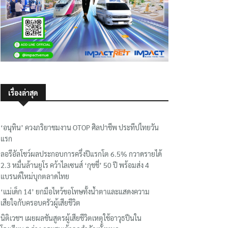
เรื่องล่าสุด
‘อนุทิน’ ควงภริยาชมงาน OTOP ศิลปาชีพ ประทีปไทยวัน
แรก
ลอรีอัลโชว์ผลประกอบการครึ่งปีแรกโต 6.5% กวาดรายได้
2.3 หมื่นล้านยูโร คว้าไลเซนส์ ‘กุชชี่’ 50 ปี พร้อมส่ง 4
แบรนด์ใหม่บุกตลาดไทย
‘แม่เด็ก 14’ ยกมือไหว้ขอโทษทั้งน้ำตาและแสดงความ
เสียใจกับครอบครัวผู้เสียชีวิต
นิติเวชฯ เผยผลชันสูตรผู้เสียชีวิตเหตุใช้อาวุธปืนใน