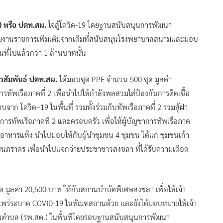
) หรือ ปตท.สผ.
ใจสู้โควิด-19 โดยฐานสนับสนุนการพัฒนา
น่วยงานราชการเพิ่มเติมจากเดิมที่สนับสนุนโรงพยาบาลสนามและมอบ
ี่ไปแล้วกว่า 1 ล้านบาทนั้น
กรสัมพันธ์ ปตท.สผ.
ได้มอบชุด PPE จำนวน 500 ชุด มูลค่า
ารทัพเรือภาคที่ 2 เพื่อนำไปให้กำลังพลสวมใส่ป้องกันการติดเชื้อ
าก โควิด–19 ในพื้นที่ รวมทั้งร่วมกับทัพเรือภาคที่ 2 ร่วมสู้ฝ่า
รทัพเรือภาคที่ 2 และครอบครัว เพื่อให้ผู้บัญชาการทัพเรือภาค
อาหารแห้ง นำไปมอบให้กับผู้นำชุมชน 4 ชุมชน ได้แก่ ชุมชนเก้า
นภราดร เพื่อนำไปแจกจ่ายประชาชาวสงขลา ที่ได้รับความเดือด
 มูลค่า 20,500 บาท ให้กับสถานบำบัดพิเศษสงขลา เพื่อให้เจ้า
แพร่ระบาด COVID-19 ในทัณฑสถานด้วย และยังได้มอบหมายให้เจ้า
าพตำบล (รพ.สต.) ในพื้นที่โดยรอบฐานสนับสนุนการพัฒนา