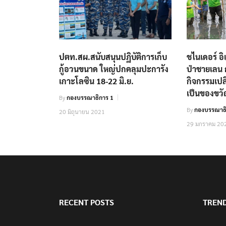
ปตท.สผ.สนับสนุนปฏิบัติการเก็บ
ชไนเดอร์ อิ
กู้อวนขนาด ใหญ่ปกคลุมปะการัง
ป่าชายเลน 
เกาะโลซิน 18-22 มิ.ย.
กิจกรรมเปล
เป็นของขว
By
กองบรรณาธิการ 1
By
กองบรรณาธิ
20 มิถุนายน 2021
29 มกราคม 20
RECENT POSTS
TREN