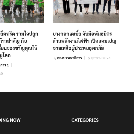
เล็คทริค ร่วมใจปลูก
บางกอกเคเบิ้ล จับมือพันธมิตร
ก้าวสำคัญ กับ
ด้านพลังงานไฟฟ้า เปิดแคมเปญ
ี่ยนของขวัญคุณให้
ช่วยเหลือผู้ประสบอุทกภัย
ัญโลก
By
กองบรรณาธิการ
9 ตุลาคม 2024
การ 1
20
DING NOW
CATEGORIES