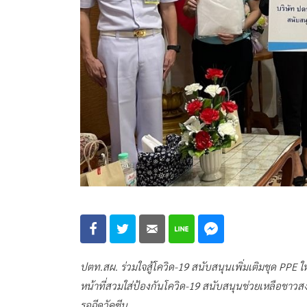
ปตท.สผ. ร่วมใจสู้โควิด-19 สนับสนุนเพิ่มเติมชุด PPE 
หน้าที่สวมใส่ป้องกันโควิด-19 สนับสนุนช่วยเหลือชาว
รอฉีดวัคซีน