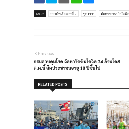
TAGS:
กองทัพเรือภาคที่ 2
ชุด PPE
ทัณฑสถานบำบัดพิ
แนะแนว
Previous
Previous
post:
กรมควบคุมโรค จัดหาวัคซีนโควิด 24 ล้านโดส
เรื่อง
ต.ค.นี้ ฉีดประชาชนอายุ 18 ปีขึ้นไป
RELATED POSTS