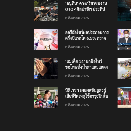
‘อนุทิน’ ควงภริยาชมงาน
OTOP ศิลปาชีพ ประทีป
ไทยวันแรก
8 สิงหาคม 2026
ลอรีอัลโชว์ผลประกอบการ
ครึ่งปีแรกโต 6.5% กวาด
รายได้ 2.3 หมื่นล้านยูโร
8 สิงหาคม 2026
คว้าไลเซนส์ ‘กุชชี่’ 50 ปี
พร้อมส่ง 4 แบรนด์ใหม่บุก
‘แม่เด็ก 14’ ยกมือไหว้
ตลาดไทย
ขอโทษทั้งน้ำตาและแสดง
ความเสียใจกับครอบครัวผู้
8 สิงหาคม 2026
เสียชีวิต
นิติเวชฯ เผยผลชันสูตรผู้
เสียชีวิตเหตุใช้อาวุธปืนใน
โรงเรียน 8 ร่าง กระสุนเข้า
8 สิงหาคม 2026
จุดสำคัญทั้งหมด