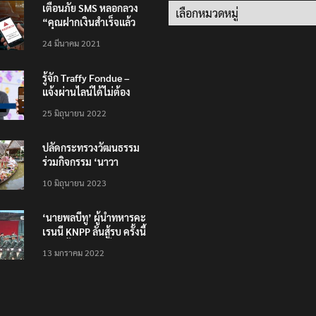
เตือนภัย SMS หลอกลวง
Categories
“คุณฝากเงินสำเร็จแล้ว
200,000 บาท”
24 มีนาคม 2021
รู้จัก Traffy Fondue –
แจ้งผ่านไลน์ได้ไม่ต้อง
โหลดแอพใหม่ – แจ้งได้
25 มิถุนายน 2022
ทั่วไทย ไม่ใช่แค่ในกรุง
ปลัดกระทรวงวัฒนธรรม
ร่วมกิจกรรม ‘นาวา
ภิกขาจาร’ แต่งชุดไทย
10 มิถุนายน 2023
ตักบาตรทางน้ำ
‘นายพลบีทู’ ผู้นำทหารคะ
เรนนี KNPP ลั่นสู้รบ ครั้งนี้
เป็นครั้งสุดท้าย ที่
13 มกราคม 2022
ประชาชนต้องชนะ