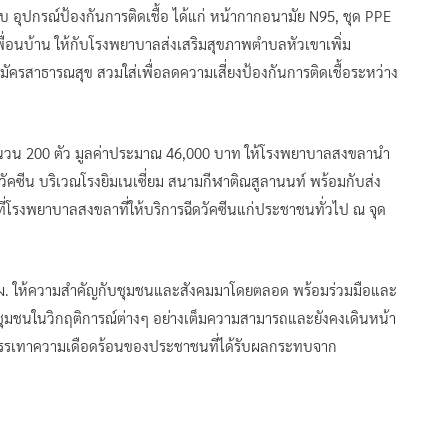
งมอบ อุปกรณ์ป้องกันการติดเชื้อ ได้แก่ หน้ากากอนามัย N95, ชุด PPE
เพื่อนบ้าน ให้กับโรงพยาบาลส่งเสริมสุขภาพตำบลหัวเขาเพิ่ม
มัครสาธารณสุข สวมใส่เพื่อลดความเสี่ยงป้องกันการติดเชื้อระหว่าง
 จำนวน 200 ตัว มูลค่าประมาณ 46,000 บาท ให้โรงพยาบาลสงขลานำ
ดวัคซีน บริเวณโรงยิมเนเซี่ยม สนามกีฬาติณสูลานนท์ พร้อมกับส่ง
ที่โรงพยาบาลสงขลาที่ให้บริการฉีดวัคซีนแก่ประชาชนทั่วไป ณ จุด
สผ. ให้ความสำคัญกับชุมชนและสังคมมาโดยตลอด พร้อมร่วมมือและ
อชุมชนในวิกฤติการณ์ต่างๆ อย่างเต็มความสามารถและยังคงเดินหน้า
บรรเทาความเดือดร้อนของประชาชนที่ได้รับผลกระทบจาก