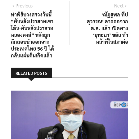
แนะแนว
Previous
Next
Previous
Next
post:
post:
ทำพิธีบวงสรวงวันนี้
‘ณัฏฐพล ทีป
เรื่อง
“ทับหลังปราสาทเขา
สุวรรณ’ ลาออกจาก
โล้น-ทับหลังปราสาท
ส.ส. แล้ว เปิดทาง
หนองหงส์” หลังถูก
‘ยุทธนา’ ขยับ ทำ
ลักลอบนำออกจาก
หน้าที่ในสภาต่อ
ประเทศไทย 56 ปี ได้
กลับแผ่นดินเกิดแล้ว
RELATED POSTS