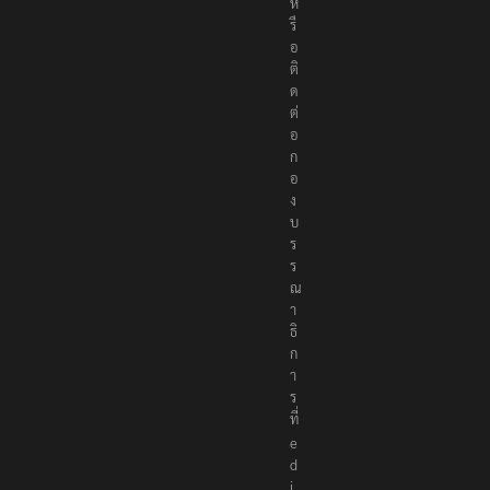
ห
รื
อ
ติ
ด
ต่
อ
ก
อ
ง
บ
ร
ร
ณ
า
ธิ
ก
า
ร
ที่
e
d
i