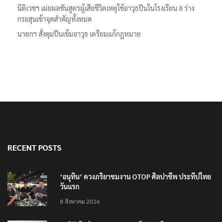
นิติเวชฯ เผยผลชันสูตรผู้เสียชีวิตเหตุใช้อาวุธปืนในโรงเรียน 8 ร่าง
กระสุนเข้าจุดสำคัญทั้งหมด
นายกฯ สั่งคุมปืนเข้มอาวุธ เตรียมแก้กฎหมาย
RECENT POSTS
‘อนุทิน’ ควงภริยาชมงาน OTOP ศิลปาชีพ ประทีปไทย
วันแรก
8 สิงหาคม 2026