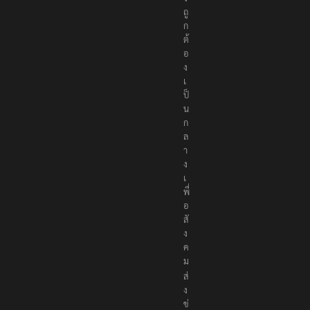
ถู
ก
ต้
อ
ง
เ
ป็
น
ก
ล
า
ง
เ
พื่
อ
สั
ง
ค
ม
ส่
ง
ข่