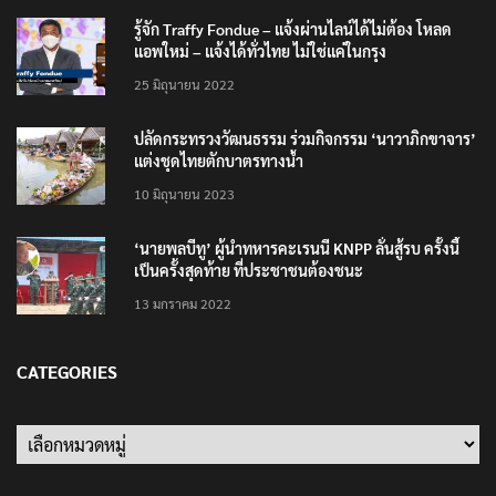
รู้จัก Traffy Fondue – แจ้งผ่านไลน์ได้ไม่ต้อง โหลด
แอพใหม่ – แจ้งได้ทั่วไทย ไม่ใช่แค่ในกรุง
25 มิถุนายน 2022
ปลัดกระทรวงวัฒนธรรม ร่วมกิจกรรม ‘นาวาภิกขาจาร’
แต่งชุดไทยตักบาตรทางน้ำ
10 มิถุนายน 2023
‘นายพลบีทู’ ผู้นำทหารคะเรนนี KNPP ลั่นสู้รบ ครั้งนี้
เป็นครั้งสุดท้าย ที่ประชาชนต้องชนะ
13 มกราคม 2022
CATEGORIES
Categories