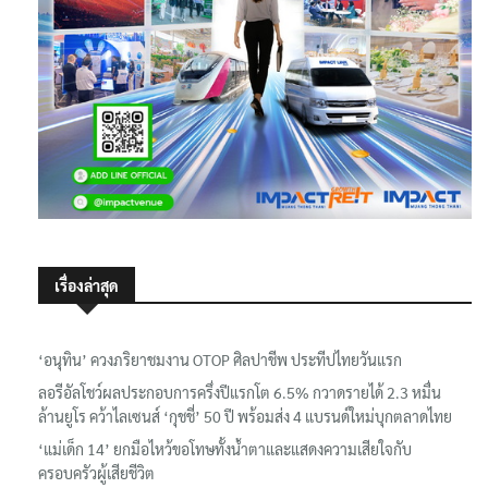
เรื่องล่าสุด
‘อนุทิน’ ควงภริยาชมงาน OTOP ศิลปาชีพ ประทีปไทยวันแรก
ลอรีอัลโชว์ผลประกอบการครึ่งปีแรกโต 6.5% กวาดรายได้ 2.3 หมื่น
ล้านยูโร คว้าไลเซนส์ ‘กุชชี่’ 50 ปี พร้อมส่ง 4 แบรนด์ใหม่บุกตลาดไทย
‘แม่เด็ก 14’ ยกมือไหว้ขอโทษทั้งน้ำตาและแสดงความเสียใจกับ
ครอบครัวผู้เสียชีวิต