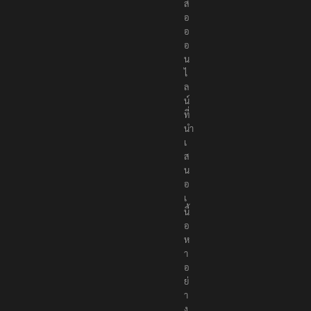
สื่
อ
อ
อ
น
ไ
ล
น์
ที่
นำ
เ
ส
น
อ
เ
นื้
อ
ห
า
อ
ย่
า
ง