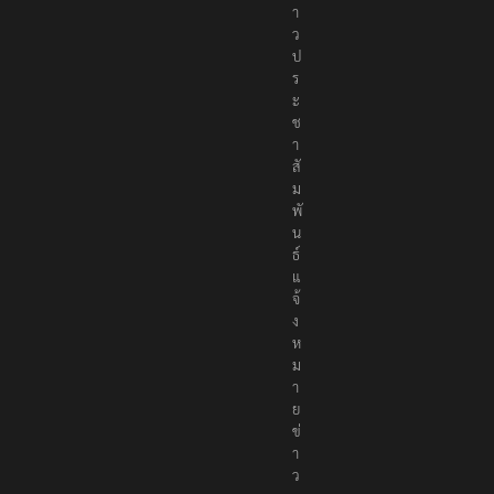
า
ว
ป
ร
ะ
ช
า
สั
ม
พั
น
ธ์
แ
จ้
ง
ห
ม
า
ย
ข่
า
ว