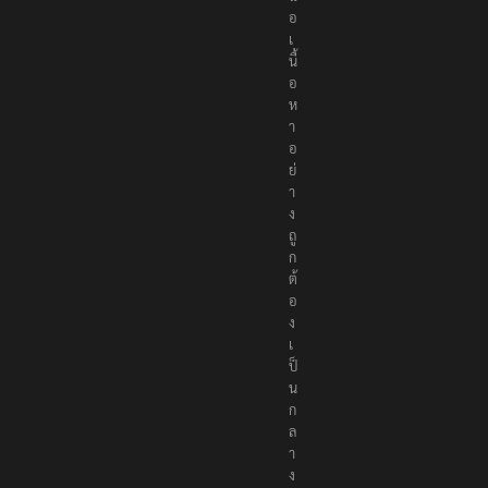
อ
เ
นื้
อ
ห
า
อ
ย่
า
ง
ถู
ก
ต้
อ
ง
เ
ป็
น
ก
ล
า
ง