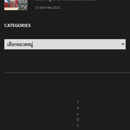
13 มกราคม 2022
CATEGORIES
Categories
T
h
e
R
e