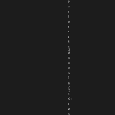
p
o
r
t
e
r
s
เ
ป็
น
สื่
อ
อ
อ
น
ไ
ล
น์
ที่
นำ
เ
ส
น