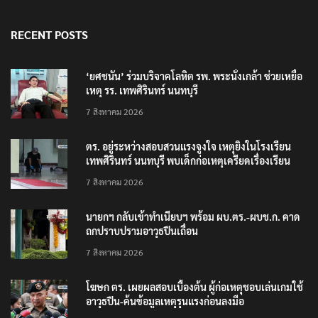
RECENT POSTS
‘ยศชนัน’ ร่วมบริจาคโลหิต รพ. พระนั่งเกล้า ช่วยเหยื่อ
เหตุ รร. เทพศิรินทร์ นนทบุรี
7 สิงหาคม 2026
ตร. อยู่ระหว่างสอบสวนแรงจูงใจ เหตุยิงในโรงเรียน
เทพศิรินทร์ นนทบุรี พบเด็กก่อเหตุเครียดเรื่องเรียน
7 สิงหาคม 2026
นายกฯ กลับเข้าทำเนียบฯ พร้อม ผบ.ตร.-ผบช.ก. คาด
ถกปราบปรามอาวุธปืนเถื่อน
7 สิงหาคม 2026
โฆษก ตร. เผยผลสอบเบื้องต้น ผู้ก่อเหตุชอบเล่นเกมใช้
อาวุธปืน-ค้นข้อมูลเหตุรุนแรงก่อนลงมือ