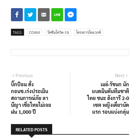
TAGS:
COVAX
วัคซีนโควิด-19
โครงการโคแวกซ์
แนะแนว
Previous
Next
Previous
Next
post:
post:
บิ๊กป้อม สั่ง
เมย์-รัชนก นัก
เรื่อง
กอนช.เร่งประเมิน
แบดมินตันทีมชาติ
สถานการณ์ภัย ลา
ไทย ชนะ ฮังการี 2-0
นีญา เชื่อไทยไม่เจอ
เซต หญิงเดี่ยวนัด
ฝน 1,000 ปี
แรก รอบแบ่งกลุ่ม
RELATED POSTS