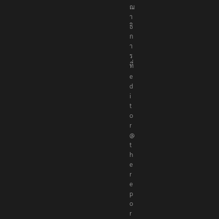
ณ
า
ธิ
ก
า
ร
ที่
e
d
i
t
o
r
@
t
h
e
r
e
p
o
r