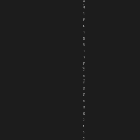
แ
จ้
ง
ห
ม
า
ย
ข่
า
ว
ห
รื
อ
ติ
ด
ต่
อ
ก
อ
ง
บ
ร
ร