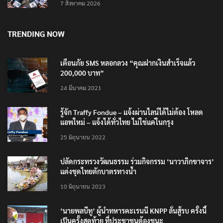
7 สิงหาคม 2026
TRENDING NOW
เตือนภัย SMS หลอกลวง “คุณฝากเงินสำเร็จแล้ว
200,000 บาท”
24 มีนาคม 2021
รู้จัก Traffy Fondue – แจ้งผ่านไลน์ได้ไม่ต้อง โหลด
แอพใหม่ – แจ้งได้ทั่วไทย ไม่ใช่แค่ในกรุง
25 มิถุนายน 2022
ปลัดกระทรวงวัฒนธรรม ร่วมกิจกรรม ‘นาวาภิกขาจาร’
แต่งชุดไทยตักบาตรทางน้ำ
10 มิถุนายน 2023
‘นายพลบีทู’ ผู้นำทหารคะเรนนี KNPP ลั่นสู้รบ ครั้งนี้
เป็นครั้งสุดท้าย ที่ประชาชนต้องชนะ