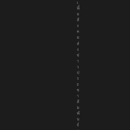
เ
พื่
อ
สั
ง
ค
ม
ส่
ง
ข่
า
ว
ป
ร
ะ
ช
า
สั
ม
พั
น
ธ์