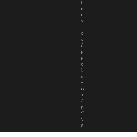
t
e
r
s
.
c
o
ติ
ด
ต่
อ
โ
ฆ
ษ
ณ
า
/
ส
นั
บ
ส
นุ