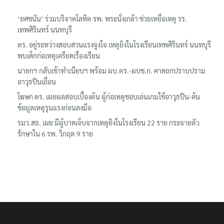
‘ยศชนัน’ ร่วมบริจาคโลหิต รพ. พระนั่งเกล้า ช่วยเหยื่อเหตุ รร.
เทพศิรินทร์ นนทบุรี
ตร. อยู่ระหว่างสอบสวนแรงจูงใจ เหตุยิงในโรงเรียนเทพศิรินทร์ นนทบุรี
พบเด็กก่อเหตุเครียดเรื่องเรียน
นายกฯ กลับเข้าทำเนียบฯ พร้อม ผบ.ตร.-ผบช.ก. คาดถกปราบปราม
อาวุธปืนเถื่อน
โฆษก ตร. เผยผลสอบเบื้องต้น ผู้ก่อเหตุชอบเล่นเกมใช้อาวุธปืน-ค้น
ข้อมูลเหตุรุนแรงก่อนลงมือ
รมว.สธ. เผย มีผู้บาดเจ็บจากเหตุยิงในโรงเรียน 22 ราย กระจายตัว
รักษาใน 6 รพ. วิกฤต 9 ราย