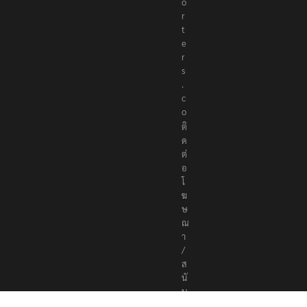
o
r
t
e
r
s
.
c
o
ติ
ด
ต่
อ
โ
ฆ
ษ
ณ
า
/
ส
นั
บ
ส