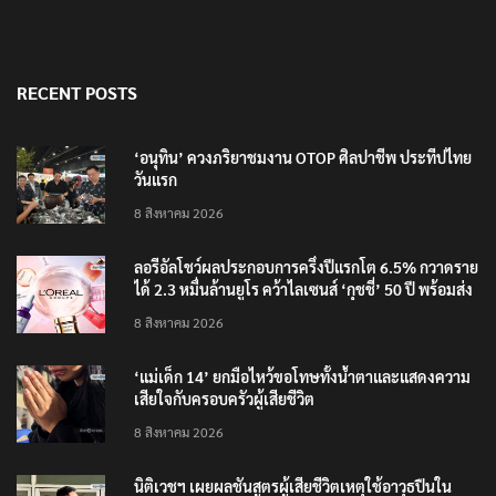
RECENT POSTS
‘อนุทิน’ ควงภริยาชมงาน OTOP ศิลปาชีพ ประทีปไทย
วันแรก
8 สิงหาคม 2026
ลอรีอัลโชว์ผลประกอบการครึ่งปีแรกโต 6.5% กวาดราย
ได้ 2.3 หมื่นล้านยูโร คว้าไลเซนส์ ‘กุชชี่’ 50 ปี พร้อมส่ง
4 แบรนด์ใหม่บุกตลาดไทย
8 สิงหาคม 2026
‘แม่เด็ก 14’ ยกมือไหว้ขอโทษทั้งน้ำตาและแสดงความ
เสียใจกับครอบครัวผู้เสียชีวิต
8 สิงหาคม 2026
นิติเวชฯ เผยผลชันสูตรผู้เสียชีวิตเหตุใช้อาวุธปืนใน