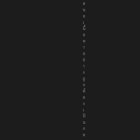
ส
น
อ
เ
นื้
อ
ห
า
อ
ย่
า
ง
ถู
ก
ต้
อ
ง
เ
ป็
น
ก
ล