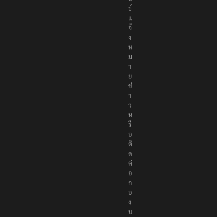
ธ์
แ
จ้
ง
ห
ม
า
ย
ข่
า
ว
ห
รื
อ
ติ
ด
ต่
อ
ก
อ
ง
บ