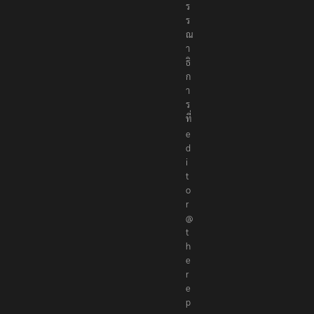
ร
ร
ณ
า
ธิ
ก
า
ร
ที่
e
d
i
t
o
r
@
t
h
e
r
e
p