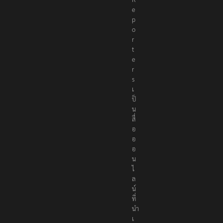
e
p
o
r
t
e
r
s
เ
ป็
น
สื่
อ
อ
อ
น
ไ
ล
น์
ที่
นำ
เ