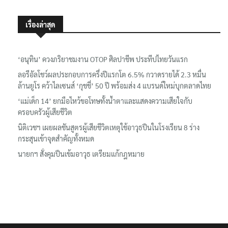
เรื่องล่าสุด
‘อนุทิน’ ควงภริยาชมงาน OTOP ศิลปาชีพ ประทีปไทยวันแรก
ลอรีอัลโชว์ผลประกอบการครึ่งปีแรกโต 6.5% กวาดรายได้ 2.3 หมื่น
ล้านยูโร คว้าไลเซนส์ ‘กุชชี่’ 50 ปี พร้อมส่ง 4 แบรนด์ใหม่บุกตลาดไทย
‘แม่เด็ก 14’ ยกมือไหว้ขอโทษทั้งน้ำตาและแสดงความเสียใจกับ
ครอบครัวผู้เสียชีวิต
นิติเวชฯ เผยผลชันสูตรผู้เสียชีวิตเหตุใช้อาวุธปืนในโรงเรียน 8 ร่าง
กระสุนเข้าจุดสำคัญทั้งหมด
นายกฯ สั่งคุมปืนเข้มอาวุธ เตรียมแก้กฎหมาย