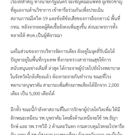
เรื่องที่สำคัญ ทางนายกรัฐมนตรี จะเชิญคณะแพทย์ ผู้เชี่ยวชาญ
ที่ดูแลงานด้านวิชาการ เข้าหารือร่วมกันเพื่อประเมิน
สถานการณ์โควิด-19 และข้อดีข้อเสียของการล็อกดาวน์ พื้นที่
กทม. หลังจากยอดผู้ติดเชื้อยังคงเพิ่มสูงขึ้น ส่งนมาตรการทั้ง
หลายให้ ศบค.เป็นผู้พิจารณา
แต่ในส่วนของการบริหารจัดการเตียง ยังอยู่ในจุดที่รับมือได้
ปัญหาอยู่ในพื้นที่กรุงเทพ ซึ่งกระทรวงสาธารณสุขให้การ
สนับสนุนอย่างเต็มที่ ล่าสุด ได้กระจายผู้ป่วยไปยังโรงพยาบาล
ในจังหวัดใกล้เคียงแล้ว ต้องกระจายกันทำงาน ขณะที่โรง
พยาบาลบุษราคัม สามารถเพิ่มศักยภาพเตียงได้อีกจาก 2,000
เตียง เป็น 5,000 เตียงได้
อีกทั้ง ขณะนี้กำลังหาสถานที่ในการรักษาผู้ป่วยโควิดเพิ่ม ให้มี
ลักษณะเหมือน รพ.บุษราคัม โดยฝั่งด้านเหนือจะใช้ รพ.ธัญา
รักษ์ และ รพ.ราชวิถี 2 ด้านตะวันตก กรมควบคุมโรคจะไปหารือ
กับ กทม.ที่ รพ.ผู้สูงอายุ บางขุนเทียน ด้านตะวันออก จะเป็นใน