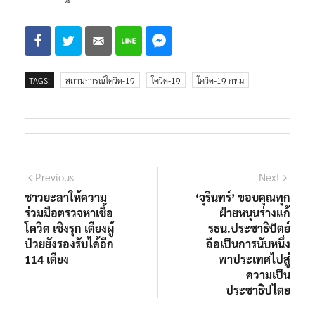
TAGS:
สถานการณ์โควิด-19
โควิด-19
โควิด-19 กทม
แนะแนว
Previous
Next
Previous
Next
post:
post:
ชาวยะลาให้ความ
‘จุรินทร์’ ขอบคุณทุก
เรื่อง
ร่วมมือตรวจหาเชื้อ
ฝ่ายหนุนร่างแก้
โควิด เชิงรุก เตียงผู้
รธน.ประชาธิปัตย์
ป่วยยังรองรับได้อีก
ถือเป็นการนับหนึ่ง
114 เตียง
พาประเทศไปสู่
ความเป็น
ประชาธิปไตย