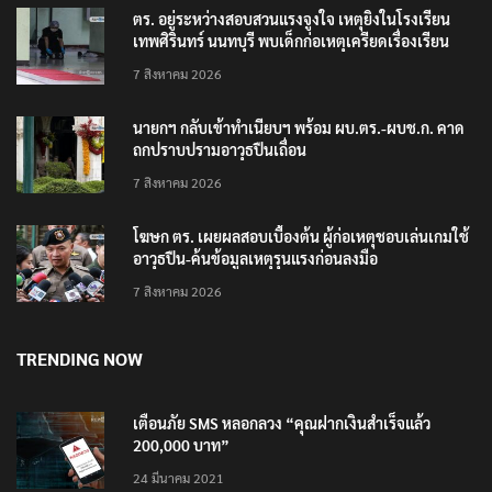
ตร. อยู่ระหว่างสอบสวนแรงจูงใจ เหตุยิงในโรงเรียน
เทพศิรินทร์ นนทบุรี พบเด็กก่อเหตุเครียดเรื่องเรียน
7 สิงหาคม 2026
นายกฯ กลับเข้าทำเนียบฯ พร้อม ผบ.ตร.-ผบช.ก. คาด
ถกปราบปรามอาวุธปืนเถื่อน
7 สิงหาคม 2026
โฆษก ตร. เผยผลสอบเบื้องต้น ผู้ก่อเหตุชอบเล่นเกมใช้
อาวุธปืน-ค้นข้อมูลเหตุรุนแรงก่อนลงมือ
7 สิงหาคม 2026
TRENDING NOW
เตือนภัย SMS หลอกลวง “คุณฝากเงินสำเร็จแล้ว
200,000 บาท”
24 มีนาคม 2021