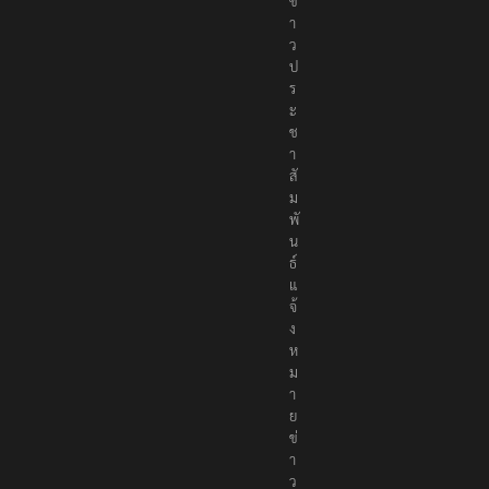
ข่
า
ว
ป
ร
ะ
ช
า
สั
ม
พั
น
ธ์
แ
จ้
ง
ห
ม
า
ย
ข่
า
ว