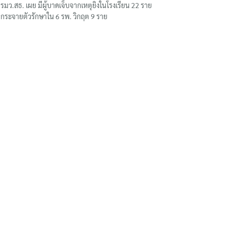
รมว.สธ. เผย มีผู้บาดเจ็บจากเหตุยิงในโรงเรียน 22 ราย
กระจายตัวรักษาใน 6 รพ. วิกฤต 9 ราย