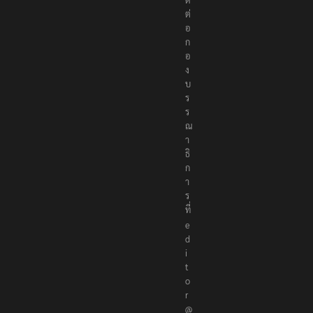
ต่
อ
ก
อ
ง
บ
ร
ร
ณ
า
ธิ
ก
า
ร
ที่
e
d
i
t
o
r
@