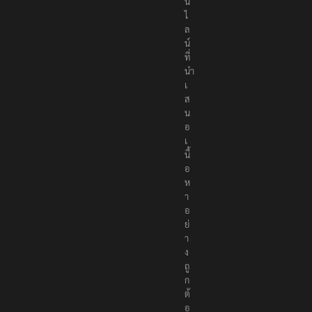
น
ไ
ล
น์
ที่
นำ
เ
ส
น
อ
เ
นื้
อ
ห
า
อ
ย่
า
ง
ถู
ก
ต้
อ