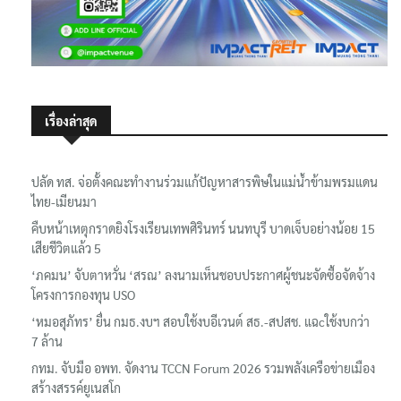
เรื่องล่าสุด
ปลัด ทส. จ่อตั้งคณะทำงานร่วมแก้ปัญหาสารพิษในแม่น้ำข้ามพรมแดน
ไทย-เมียนมา
คืบหน้าเหตุกราดยิงโรงเรียนเทพศิรินทร์ นนทบุรี บาดเจ็บอย่างน้อย 15
เสียชีวิตแล้ว 5
‘ภคมน’ จับตาหวั่น ‘สรณ’ ลงนามเห็นชอบประกาศผู้ชนะจัดซื้อจัดจ้าง
โครงการกองทุน USO
‘หมอสุภัทร’ ยื่น กมธ.งบฯ สอบใช้งบอีเวนต์ สธ.-สปสช. แฉcใช้งบกว่า
7 ล้าน
กทม. จับมือ อพท. จัดงาน TCCN Forum 2026 รวมพลังเครือข่ายเมือง
สร้างสรรค์ยูเนสโก