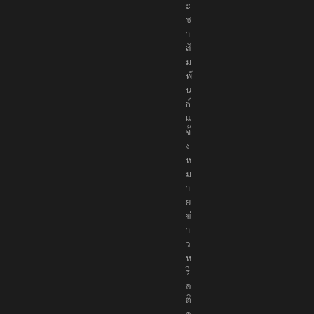
ะ
ช
า
สั
ม
พั
น
ธ์
แ
จ้
ง
ห
ม
า
ย
ข่
า
ว
ห
รื
อ
ติ
ด