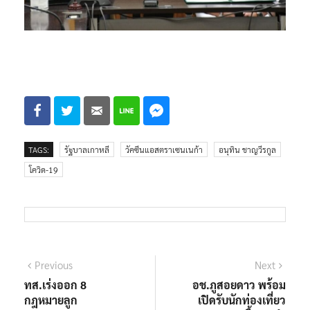
TAGS:
รัฐบาลเกาหลี
วัคซีนแอสตราเซนเนก้า
อนุทิน ชาญวีรกูล
โควิด-19
แนะแนว
Previous
Next
Previous
Next
post:
post:
ทส.เร่งออก 8
อช.ภูสอยดาว พร้อม
เรื่อง
กฎหมายลูก
เปิดรับนักท่องเที่ยว