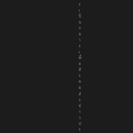
ง
เ
ป็
น
ก
ล
า
ง
เ
พื่
อ
สั
ง
ค
ม
ส่
ง
ข่
า
ว
ป
ร