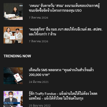
‘ภคมน’ จับตาหวั่น ‘สรณ’ ลงนามเห็นชอบประกาศผู้
ชนะจัดซื้อจัดจ้างโครงการกองทุน USO
7 สิงหาคม 2026
‘หมอสุภัทร’ ยื่น กมธ.งบฯ สอบใช้งบอีเวนต์ สธ.-สปสช.
แฉcใช้งบกว่า 7 ล้าน
7 สิงหาคม 2026
TRENDING NOW
เตือนภัย SMS หลอกลวง “คุณฝากเงินสำเร็จแล้ว
200,000 บาท”
24 มีนาคม 2021
รู้จัก Traffy Fondue – แจ้งผ่านไลน์ได้ไม่ต้อง โหลด
แอพใหม่ – แจ้งได้ทั่วไทย ไม่ใช่แค่ในกรุง
25 มิถุนายน 2022