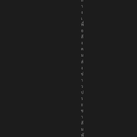
า
ง
เ
พื่
อ
สั
ง
ค
ม
ส่
ง
ข่
า
ว
ป
ร
ะ
ช
า
สั
ม
พั