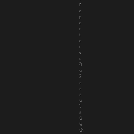
R
e
p
o
r
t
e
r
s
เ
ป็
น
สื่
อ
อ
อ
น
ไ
ล
น์
ที่
นำ