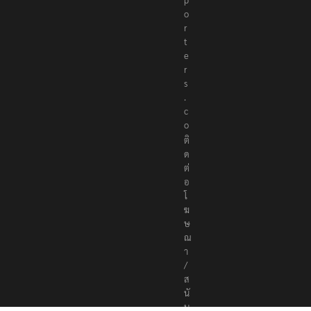
o
r
t
e
r
s
.
c
o
ติ
ด
ต่
อ
โ
ฆ
ษ
ณ
า
/
ส
นั
บ