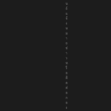
น
ธ์
แ
จ้
ง
ห
ม
า
ย
ข่
า
ว
ห
รื
อ
ติ
ด
ต่
อ
ก
อ
ง