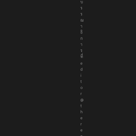
บ
ร
ร
ณ
า
ธิ
ก
า
ร
ที่
e
d
i
t
o
r
@
t
h
e
r
e
p