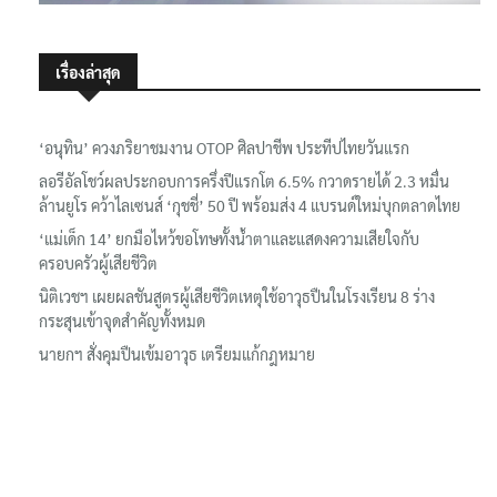
เรื่องล่าสุด
‘อนุทิน’ ควงภริยาชมงาน OTOP ศิลปาชีพ ประทีปไทยวันแรก
ลอรีอัลโชว์ผลประกอบการครึ่งปีแรกโต 6.5% กวาดรายได้ 2.3 หมื่น
ล้านยูโร คว้าไลเซนส์ ‘กุชชี่’ 50 ปี พร้อมส่ง 4 แบรนด์ใหม่บุกตลาดไทย
‘แม่เด็ก 14’ ยกมือไหว้ขอโทษทั้งน้ำตาและแสดงความเสียใจกับ
ครอบครัวผู้เสียชีวิต
นิติเวชฯ เผยผลชันสูตรผู้เสียชีวิตเหตุใช้อาวุธปืนในโรงเรียน 8 ร่าง
กระสุนเข้าจุดสำคัญทั้งหมด
นายกฯ สั่งคุมปืนเข้มอาวุธ เตรียมแก้กฎหมาย