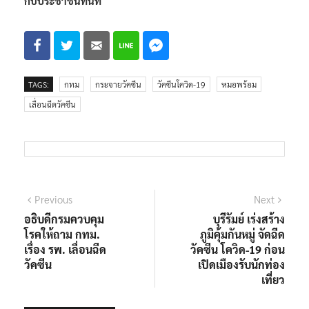
กับประชาชนทันที
TAGS:
กทม
กระจายวัคซีน
วัคซีนโควิด-19
หมอพร้อม
เลื่อนฉีดวัคซีน
แนะแนว
Previous
Next
Previous
Next
post:
post:
อธิบดีกรมควบคุม
บุรีรัมย์ เร่งสร้าง
เรื่อง
โรคให้ถาม กทม.
ภูมิคุ้มกันหมู่ จัดฉีด
เรื่อง รพ. เลื่อนฉีด
วัคซีน โควิด-19 ก่อน
วัคซีน
เปิดเมืองรับนักท่อง
เที่ยว