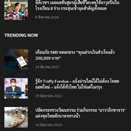
นิติเวชฯ เผยผลชันสูตรผู้เสียชีวิตเหตุใช้อาวุธปืนใน
โรงเรียน 8 ร่าง กระสุนเข้าจุดสำคัญทั้งหมด
8 สิงหาคม 2026
TRENDING NOW
เตือนภัย SMS หลอกลวง “คุณฝากเงินสำเร็จแล้ว
200,000 บาท”
24 มีนาคม 2021
รู้จัก Traffy Fondue – แจ้งผ่านไลน์ได้ไม่ต้อง โหลด
แอพใหม่ – แจ้งได้ทั่วไทย ไม่ใช่แค่ในกรุง
25 มิถุนายน 2022
ปลัดกระทรวงวัฒนธรรม ร่วมกิจกรรม ‘นาวาภิกขาจาร’
แต่งชุดไทยตักบาตรทางน้ำ
10 มิถุนายน 2023