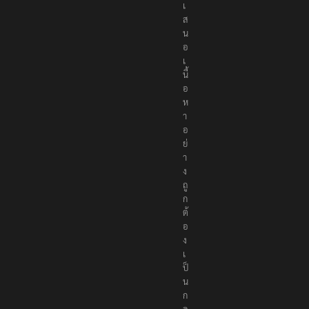
เ
ส
น
อ
เ
นื้
อ
ห
า
อ
ย่
า
ง
ถู
ก
ต้
อ
ง
เ
ป็
น
ก
ล